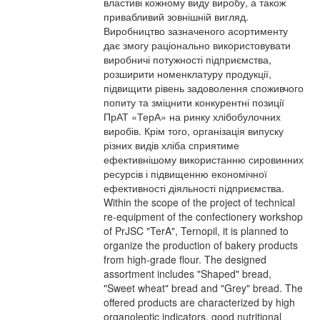
властиві кожному виду виробу, а також
привабливий зовнішній вигляд.
Виробництво зазначеного асортименту
дає змогу раціонально використовувати
виробничі потужності підприємства,
розширити номенклатуру продукції,
підвищити рівень задоволення споживчого
попиту та зміцнити конкурентні позиції
ПрАТ «ТерА» на ринку хлібобулочних
виробів. Крім того, організація випуску
різних видів хліба сприятиме
ефективнішому використанню сировинних
ресурсів і підвищенню економічної
ефективності діяльності підприємства.
Within the scope of the project of technical
re-equipment of the confectionery workshop
of PrJSC "TerA", Ternopil, it is planned to
organize the production of bakery products
from high-grade flour. The designed
assortment includes "Shaped" bread,
"Sweet wheat" bread and "Grey" bread. The
offered products are characterized by high
organoleptic indicators, good nutritional