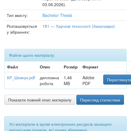
03.06.2026).
Тип вмісту:
Bachelor Thesis
Розташовується
181 — Харчові технології (бакалаври)
у зібраннях:
Файли цього матеріалу:
Файл
Опис
Розмір
Формат
КР_Шевчук.pdf
дипломна
1,46
Adobe
Переглянути
робота
MB
PDF
Показати повний опис матеріалу
Перегляд статистики
Усі матеріали в архіві електронних ресурсів захищені
авторським правом, всі права збережені.