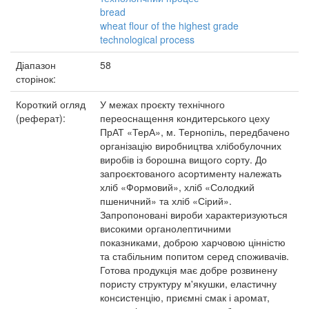
bread
wheat flour of the highest grade
technological process
Діапазон
58
сторінок:
Короткий огляд
У межах проєкту технічного
(реферат):
переоснащення кондитерського цеху
ПрАТ «ТерА», м. Тернопіль, передбачено
організацію виробництва хлібобулочних
виробів із борошна вищого сорту. До
запроєктованого асортименту належать
хліб «Формовий», хліб «Солодкий
пшеничний» та хліб «Сірий».
Запропоновані вироби характеризуються
високими органолептичними
показниками, доброю харчовою цінністю
та стабільним попитом серед споживачів.
Готова продукція має добре розвинену
пористу структуру м'якушки, еластичну
консистенцію, приємні смак і аромат,