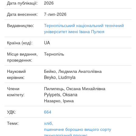
Дата публікації:
2026
Дата внесення:
7-лип-2026
Видавництво:
Тернопільський національний технічний
університет імені Івана Пулюя
Країна (код):
UA
Місце видання,
Тернопіль
проведення:
Науковий
Бейко, Людмила Анатоліївна
керівник:
Beyko, Liudmyla
Члени
Пилипець, Оксана Михайлівна
комітету:
Pylypets, Oksana
Назарко, Ірина
УДК:
664
Теми:
хліб,
пшеничне борошно вищого сорту
технологічний процес