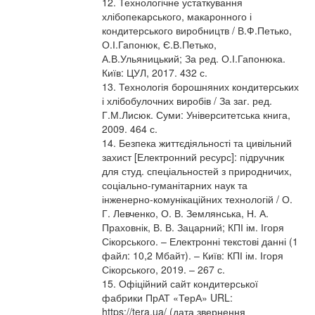
12. Технологічне устаткування
хлібопекарського, макаронного і
кондитерського виробництв / В.Ф.Петько,
О.І.Гапонюк, Є.В.Петько,
А.В.Ульяницький; За ред. О.І.Гапонюка.
Київ: ЦУЛ, 2017. 432 с.
13. Технологія борошняних кондитерських
і хлібобулочних виробів / За заг. ред.
Г.М.Лисюк. Суми: Університетська книга,
2009. 464 с.
14. Безпека життєдіяльності та цивільний
захист [Електронний ресурс]: підручник
для студ. спеціальностей з природничих,
соціально-гуманітарних наук та
інженерно-комунікаційних технологій / О.
Г. Левченко, О. В. Землянська, Н. А.
Праховнік, В. В. Зацарний; КПІ ім. Ігоря
Сікорського. – Електронні текстові данні (1
файл: 10,2 Мбайт). – Київ: КПІ ім. Ігоря
Сікорського, 2019. – 267 с.
15. Офіційний сайт кондитерської
фабрики ПрАТ «ТерА» URL:
https://tera.ua/ (дата звернення