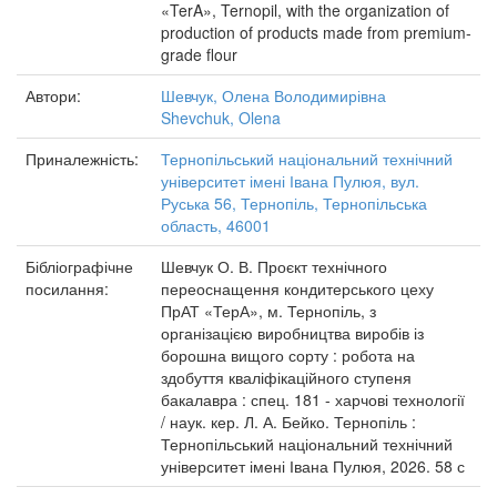
«TerA», Ternopil, with the organization of
production of products made from premium-
grade flour
Автори:
Шевчук, Олена Володимирівна
Shevchuk, Olena
Приналежність:
Тернопільський національний технічний
університет імені Івана Пулюя, вул.
Руська 56, Тернопіль, Тернопільська
область, 46001
Бібліографічне
Шевчук О. В. Проєкт технічного
посилання:
переоснащення кондитерського цеху
ПрАТ «ТерА», м. Тернопіль, з
організацією виробництва виробів із
борошна вищого сорту : робота на
здобуття кваліфікаційного ступеня
бакалавра : спец. 181 - харчові технології
/ наук. кер. Л. А. Бейко. Тернопіль :
Тернопільський національний технічний
університет імені Івана Пулюя, 2026. 58 с