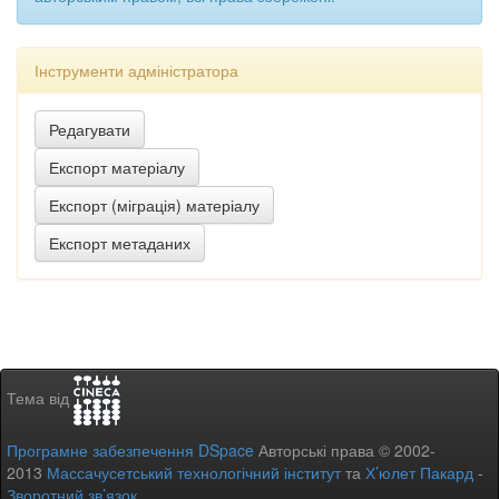
Інструменти адміністратора
Тема від
Програмне забезпечення DSpace
Авторські права © 2002-
2013
Массачусетський технологічний інститут
та
Х’юлет Пакард
-
Зворотний зв’язок