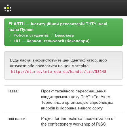
Skip
ELARTU — Інституційний репозитарій ТНТУ імені
navigation
Івана Пулюя
Роботи студентів
Бакалавр
181 — Харчові технології (бакалаври)
Будь ласка, використовуйте цей ідентифікатор, щоб
цитувати або посилатися на цей матеріал:
http://elartu.tntu.edu.ua/handle/lib/53248
Назва:
Проєкт технічного переоснащення
кондитерського цеху ПрАТ «ТерА», м.
Тернопіль, з організацією виробництва
виробів із борошна вищого сорту
Інші назви:
Project for the technical modernization of
the confectionery workshop of PJSC