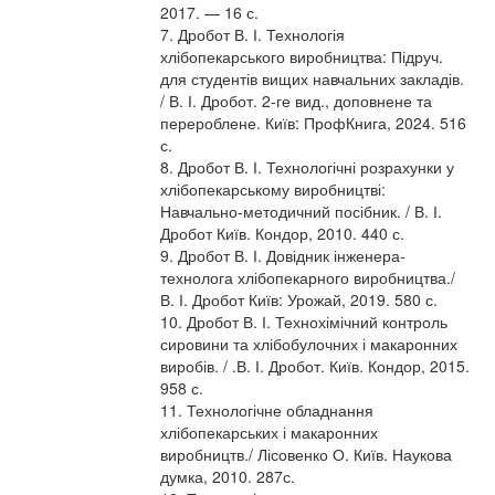
2017. — 16 с.
7. Дробот В. І. Технологія
хлібопекарського виробництва: Підруч.
для студентів вищих навчальних закладів.
/ В. І. Дробот. 2-ге вид., доповнене та
перероблене. Київ: ПрофКнига, 2024. 516
с.
8. Дробот В. І. Технологічні розрахунки у
хлібопекарському виробництві:
Навчально-методичний посібник. / В. І.
Дробот Київ. Кондор, 2010. 440 с.
9. Дробот В. І. Довідник інженера-
технолога хлібопекарного виробництва./
В. І. Дробот Київ: Урожай, 2019. 580 с.
10. Дробот В. І. Технохімічний контроль
сировини та хлібобулочних і макаронних
виробів. / .В. І. Дробот. Київ. Кондор, 2015.
958 с.
11. Технологічне обладнання
хлібопекарських і макаронних
виробництв./ Лісовенко О. Київ. Наукова
думка, 2010. 287с.