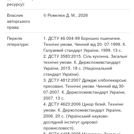
ресурсу):
Власник
© Рожелюк Д. М., 2026
авторського
права:
Перелік
1. ДСТУ 46.004-99 Борошно пшеничне.
літератури:
Технічні умови. Чинний від 20- 07-1999. К.
Галузевий стандарт України, 1999. 13 с.
2. ДСТУ 3583:2015. Сіль кухонна. Загальні
технічні умови. К. Держспоживстандарт
України, 2015. 18 с. (Національний
стандарт України).
3. ДСТУ 4812:2007 Дріжджі хлібопекарські
пресовані. Технічні умови. Чинний від 30-
07-2007. К. Держспоживстандарт України,
2007. 13 с.
4. ДСТУ 4623:2006 Цукор білий. Технічні
умови. К. Держспоживстандарт України,
2006. 20 с. (Український науково-
дослідний інститут цукрової
промисловості).
5. ДСТУ 4465:2005 Маргарин. Загальні