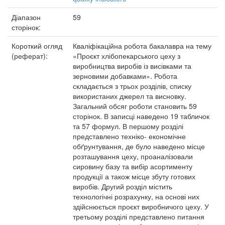
Діапазон
59
сторінок:
Короткий огляд
Кваліфікаційна робота бакалавра на тему
(реферат):
«Проєкт хлібопекарського цеху з
виробництва виробів із висівками та
зерновими добавками». Робота
складається з трьох розділів, списку
використаних джерел та висновку.
Загальний обсяг роботи становить 59
сторінок. В записці наведено 19 табличок
та 57 формул. В першому розділі
представлено техніко- економічне
обґрунтування, де було наведено місце
розташування цеху, проаналізовали
сировину базу та вибір асортименту
продукції а також місце збуту готових
виробів. Другий розділ містить
технологічні розрахунку, на основі них
здійснюється проєкт виробничого цеху. У
третьому розділі представлено питання