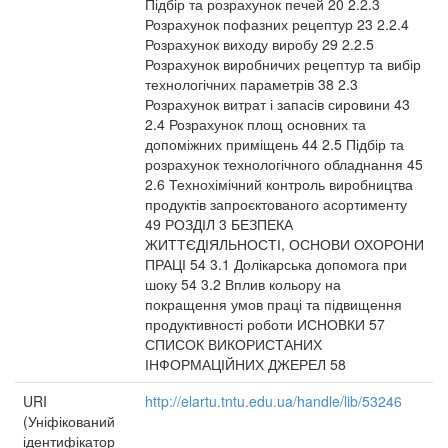
Підбір та розрахунок печей 20 2.2.3
Розрахунок пофазних рецептур 23 2.2.4
Розрахунок виходу виробу 29 2.2.5
Розрахунок виробничих рецептур та вибір
технологічних параметрів 38 2.3
Розрахунок витрат і запасів сировини 43
2.4 Розрахунок площ основних та
допоміжних приміщень 44 2.5 Підбір та
розрахунок технологічного обладнання 45
2.6 Технохімічний контроль виробництва
продуктів запроєктованого асортименту
49 РОЗДІЛ 3 БЕЗПЕКА
ЖИТТЄДІЯЛЬНОСТІ, ОСНОВИ ОХОРОНИ
ПРАЦІ 54 3.1 Долікарська допомога при
шоку 54 3.2 Вплив кольору на
покращення умов праці та підвищення
продуктивності роботи ИСНОВКИ 57
СПИСОК ВИКОРИСТАНИХ
ІНФОРМАЦІЙНИХ ДЖЕРЕЛ 58
URI
http://elartu.tntu.edu.ua/handle/lib/53246
(Уніфікований
ідентифікатор