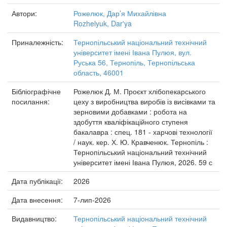
Автори:
Рожелюк, Дар’я Михайлівна
Rozhelyuk, Dar'ya
Приналежність:
Тернопільський національний технічний
університет імені Івана Пулюя, вул.
Руська 56, Тернопіль, Тернопільська
область, 46001
Бібліографічне
Рожелюк Д. М. Проєкт хлібопекарського
посилання:
цеху з виробництва виробів із висівками та
зерновими добавками : робота на
здобуття кваліфікаційного ступеня
бакалавра : спец. 181 - харчові технології
/ наук. кер. Х. Ю. Кравченюк. Тернопіль :
Тернопільський національний технічний
університет імені Івана Пулюя, 2026. 59 с
Дата публікації:
2026
Дата внесення:
7-лип-2026
Видавництво:
Тернопільський національний технічний