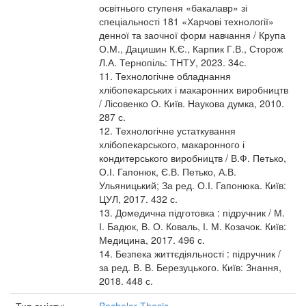
освітнього ступеня «бакалавр» зі
спеціальності 181 «Харчові технології»
денної та заочної форм навчання / Крупа
О.М., Дацишин К.Є., Карпик Г.В., Сторож
Л.А. Тернопіль: ТНТУ, 2023. 34с.
11. Технологічне обладнання
хлібопекарських і макаронних виробництв
/ Лісовенко О. Київ. Наукова думка, 2010.
287 с.
12. Технологічне устаткування
хлібопекарського, макаронного і
кондитерського виробництв / В.Ф. Петько,
О.І. Гапонюк, Є.В. Петько, А.В.
Ульяницький; За ред. О.І. Гапонюка. Київ:
ЦУЛ, 2017. 432 с.
13. Домедична підготовка : підручник / М.
І. Бадюк, В. О. Коваль, І. М. Козачок. Київ:
Медицина, 2017. 496 с.
14. Безпека життєдіяльності : підручник /
за ред. В. В. Березуцького. Київ: Знання,
2018. 448 с.