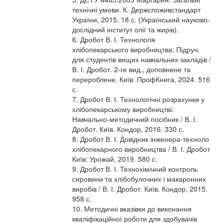
технічні умови. К. Держспоживстандарт
України, 2015. 18 с. (Український науково-
дослідний інститут олії та жирів).
6. Дробот В. І. Технологія
хлібопекарського виробництва: Підруч.
для студентів вищих навчальних закладів /
В. І. Дробот. 2-ге вид., доповнене та
перероблене. Київ: ПрофКнига, 2024. 516
с.
7. Дробот В. І. Технологічні розрахунки у
хлібопекарському виробництві:
Навчально-методичний посібник / В. І.
Дробот. Київ. Кондор, 2016. 330 с.
8. Дробот В. І. Довідник інженера-техноло
хлібопекарного виробництва / В. І. Дробот
Київ: Урожай, 2019. 580 с.
9. Дробот В. І. Технохімічний контроль
сировини та хлібобулочних і макаронних
виробів / В. І. Дробот. Київ. Кондор, 2015.
958 с.
10. Методичні вказівки до виконання
кваліфікаційної роботи для здобувачів