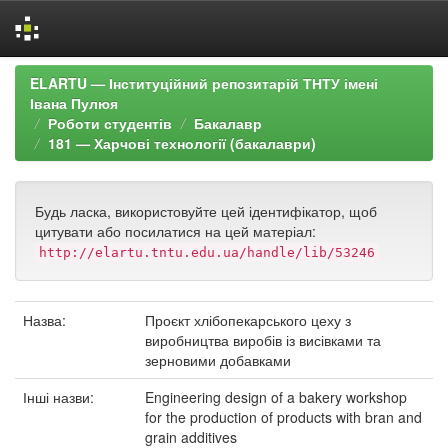
Skip
ELARTU — Інституційний репозитарій ТНТУ імені
navigation
Івана Пулюя
Роботи студентів
Бакалавр
181 — Харчові технології (бакалаври)
Будь ласка, використовуйте цей ідентифікатор, щоб
цитувати або посилатися на цей матеріал:
http://elartu.tntu.edu.ua/handle/lib/53246
Назва:
Проєкт хлібопекарського цеху з
виробництва виробів із висівками та
зерновими добавками
Інші назви:
Engineering design of a bakery workshop
for the production of products with bran and
grain additives