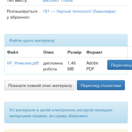
Тип вмісту:
Bachelor Thesis
Розташовується
181 — Харчові технології (бакалаври)
у зібраннях:
Файли цього матеріалу:
Файл
Опис
Розмір
Формат
КР_Рожелюк.pdf
дипломна
1,46
Adobe
Переглянут
робота
MB
PDF
Показати повний опис матеріалу
Перегляд статистики
Усі матеріали в архіві електронних ресурсів захищені
авторським правом, всі права збережені.