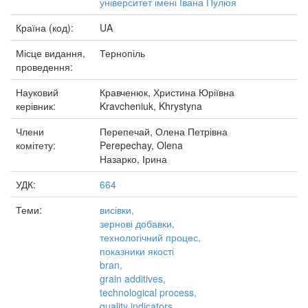
університет імені Івана Пулюя
Країна (код):
UA
Місце видання,
Тернопіль
проведення:
Науковий
Кравченюк, Христина Юріївна
керівник:
Kravcheniuk, Khrystyna
Члени
Перепечай, Олена Петрівна
комітету:
Perepechay, Olena
Назарко, Ірина
УДК:
664
Теми:
висівки,
зернові добавки,
технологічний процес,
показники якості
bran,
grain additives,
technological process,
quality indicators