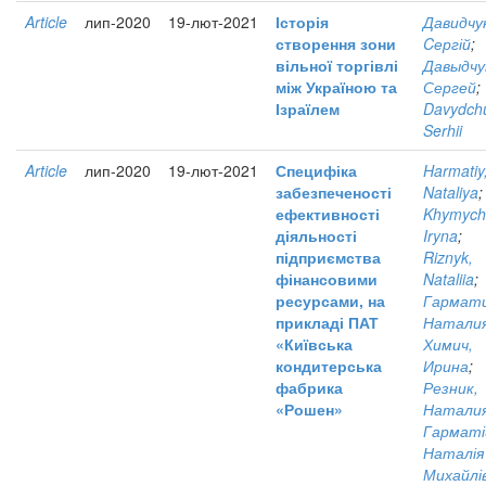
Article
лип-2020
19-лют-2021
Історія
Давидчу
створення зони
Cергій
;
вільної торгівлі
Давыдчу
між Україною та
Сергей
;
Ізраїлем
Davydch
Serhii
Article
лип-2020
19-лют-2021
Специфіка
Harmatiy
забезпеченості
Nataliya
;
ефективності
Khymych
діяльності
Iryna
;
підприємства
Riznyk,
фінансовими
Nataliia
;
ресурсами, на
Гармати
прикладі ПАТ
Натали
«Київська
Химич,
кондитерська
Ирина
;
фабрика
Резник,
«Рошен»
Натали
Гарматі
Наталія
Михайлі