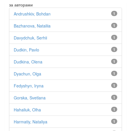
за авторами
Andrushkiv, Bohdan
1
Bazhanova, Nataliia
1
Davydchuk, Serhii
1
Dudkin, Pavlo
1
Dudkina, Olena
1
Dyachun, Olga
1
Fedyshyn, Iryna
1
Gorska, Svetlana
1
Hahaliuk, Olha
1
Harmatiy, Nataliya
1