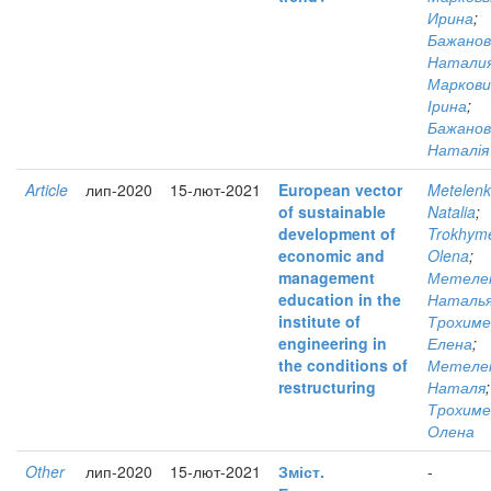
Ирина
;
Бажанов
Натали
Маркови
Ірина
;
Бажанов
Наталія
Article
лип-2020
15-лют-2021
European vector
Metelenk
of sustainable
Natalia
;
development of
Trokhyme
economic and
Olena
;
management
Метеле
education in the
Наталь
institute of
Трохиме
engineering in
Елена
;
the conditions of
Метеле
restructuring
Наталя
;
Трохиме
Олена
Other
лип-2020
15-лют-2021
Зміст.
-