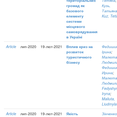
територіальних
Тетяна
;
громад як
Кузь,
базового
Татьян
елементу
Kuz, Tet
системи
місцевого
самоврядування
в Україні
Article
лип-2020
19-лют-2021
Вплив криз на
Федиши
розвиток
Ірина
;
туристичного
Малюта
бізнесу
Людмил
Федиши
Ирина
;
Малюта
Людмил
Fedyshy
Iryna
;
Maliuta,
Liudmyla
Article
лип-2020
19-лют-2021
Якість
Зінченко