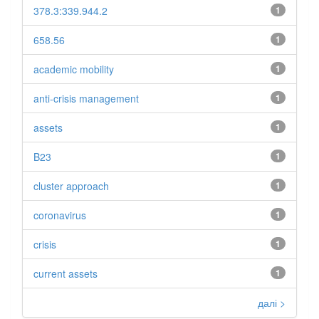
378.3:339.944.2
1
658.56
1
academic mobility
1
anti-crisis management
1
assets
1
B23
1
cluster approach
1
coronavirus
1
crisis
1
current assets
1
далі >