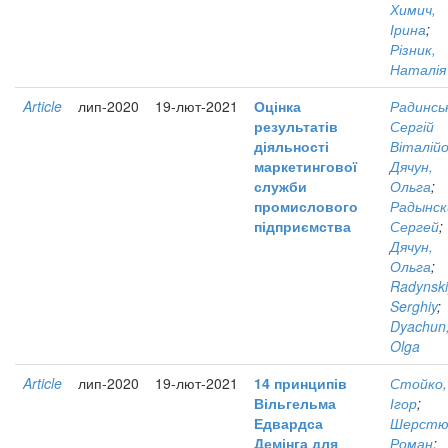
Химич,
Ірина
;
Різник,
Наталія
Article
лип-2020
19-лют-2021
Оцінка
Радинсь
результатів
Сергій
діяльності
Віталій
маркетингової
Дячун,
служби
Ольга
;
промислового
Радынск
підприємства
Сергей
;
Дячун,
Ольга
;
Radynski
Serghiy
;
Dyachun
Olga
Article
лип-2020
19-лют-2021
14 принципів
Стойко,
Вільгельма
Ігор
;
Едвардса
Шерстю
Демінга для
Роман
;