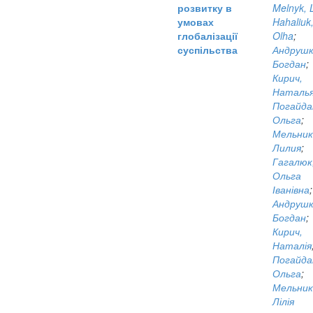
розвитку в
Melnyk, Li
умовах
Hahaliuk
глобалізації
Olha
;
суспільства
Андрушк
Богдан
;
Кирич,
Наталь
Погайда
Ольга
;
Мельник
Лилия
;
Гагалюк
Ольга
Іванівна
;
Андрушк
Богдан
;
Кирич,
Наталія
Погайда
Ольга
;
Мельник
Лілія