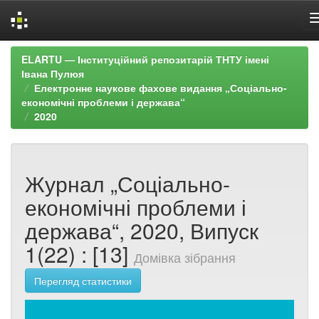
Skip
ELARTU — Інституційний репозитарій ТНТУ імені
navigation
Івана Пулюя
Електронне наукове фахове видання „Соціально-
економічні проблеми і держава“
2020
Журнал „Соціально-
економічні проблеми і
держава“, 2020, Випуск
1(22) : [13]
Домівка зібрання
Перегляд статистики