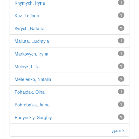
Khymych, Iryna
1
Kuz, Tetiana
1
Kyrych, Nataliia
1
Maliuta, Liudmyla
1
Markovych, Iryna
1
Melnyk, Liliia
1
Metelenko, Natalia
1
Pohajdak, Olha
1
Pohrebniak, Anna
1
Radynskiy, Serghiy
1
далі >