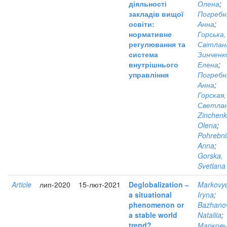
діяльності
Олена
;
закладів вищої
Погребн
освіти:
Анна
;
нормативне
Горська,
регулювання та
Світлан
система
Зинченк
внутрішнього
Елена
;
управління
Погребн
Анна
;
Горская,
Светла
Zinchenk
Olena
;
Pohrebni
Anna
;
Gorska,
Svetlana
Article
лип-2020
15-лют-2021
Deglobalization ‒
Markovy
a situational
Iryna
;
phenomenon or
Bazhano
a stable world
Nataliia
;
trend?
Марковы