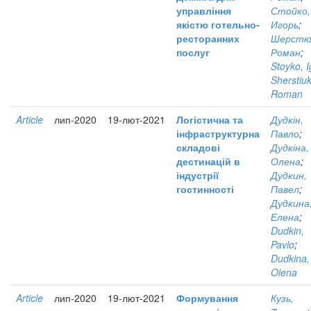
управління
Стойко,
якістю готельно-
Игорь
;
ресторанних
Шерстю
послуг
Роман
;
Stoyko, I
Sherstiuk
Roman
Article
лип-2020
19-лют-2021
Логістична та
Дудкін,
інфраструктурна
Павло
;
складові
Дудкіна,
дестинацій в
Олена
;
індустрії
Дудкин,
гостинності
Павел
;
Дудкина
Елена
;
Dudkin,
Pavlo
;
Dudkina,
Olena
Article
лип-2020
19-лют-2021
Формування
Кузь,