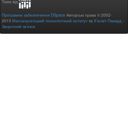
Тема від
Програмне забезпечення DSpace
Авторські права © 2002-
2013
Массачусетський технологічний інститут
та
Х’юлет Пакард
-
Зворотний зв’язок