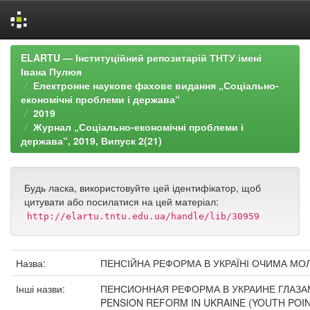
Skip
ELARTU — Інституційний репозитарій ТНТУ імені
navigation
Івана Пулюя
Електронне наукове фахове видання „Соціально-
економічні проблеми і держава“
2019
Журнал „Соціально-економічні проблеми і
держава“, 2019, Випуск 2(21)
Будь ласка, використовуйте цей ідентифікатор, щоб
цитувати або посилатися на цей матеріал:
http://elartu.tntu.edu.ua/handle/lib/30959
Назва:
ПЕНСІЙНА РЕФОРМА В УКРАЇНІ ОЧИМА МО
Інші назви:
ПЕНСИОННАЯ РЕФОРМА В УКРАИНЕ ГЛАЗ
PENSION REFORM IN UKRAINE (YOUTH POIN