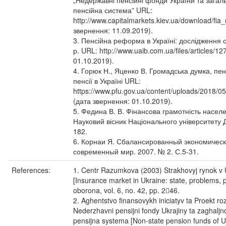
„Недержавні пенсійні фонди України та зага
пенсійна система” URL:
http://www.capitalmarkets.kiev.ua/download/fia
звернення: 11.09.2019).
3. Пенсійна реформа в Україні: дослідження с
р. URL: http://www.uaib.com.ua/files/articles/1
01.10.2019).
4. Горюк Н., Яценко В. Громадська думка, пе
пенсії в Україні URL:
https://www.pfu.gov.ua/content/uploads/2018
(дата звернення: 01.10.2019).
5. Федина В. В. Фінансова грамотність насел
Науковий вісник Національного університету 
182.
6. Корнаи Я. Сбалансированный экономическ
современный мир. 2007. № 2. С.5-31.
References:
1. Centr Razumkova (2003) Strakhovyj rynok v U
[Insurance market in Ukraine: state, problems, 
oborona, vol. 6, no. 42, pp. 246.
2. Aghentstvo finansovykh iniciatyv ta Proekt r
Nederzhavni pensijni fondy Ukrajiny ta zaghalj
pensijna systema [Non-state pension funds of 