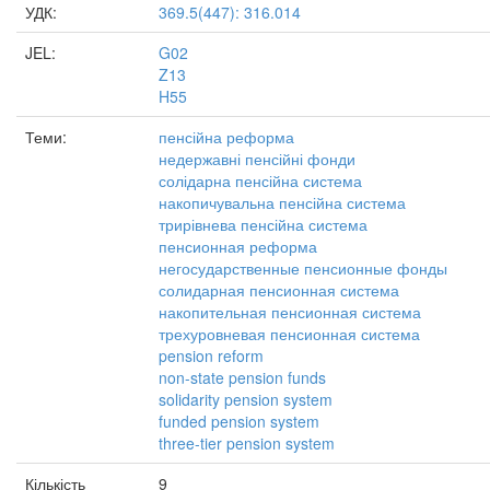
УДК:
369.5(447): 316.014
JEL:
G02
Z13
H55
Теми:
пенсійна реформа
недержавні пенсійні фонди
солідарна пенсійна система
накопичувальна пенсійна система
трирівнева пенсійна система
пенсионная реформа
негосударственные пенсионные фонды
солидарная пенсионная система
накопительная пенсионная система
трехуровневая пенсионная система
pension reform
non-state pension funds
solidarity pension system
funded pension system
three-tier pension system
Кількість
9