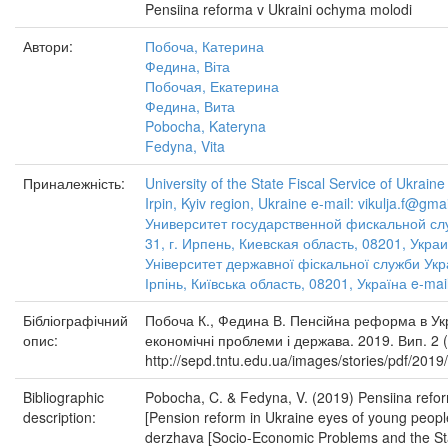
Pensiina reforma v Ukraini ochyma molodi
Автори:
Побоча, Катерина
Федина, Віта
Побочая, Екатерина
Федина, Вита
Pobocha, Kateryna
Fedyna, Vita
Приналежність:
University of the State Fiscal Service of Ukraine
Irpin, Kyiv region, Ukraine e-mail: vikulja.f@gma
Университет государственной фискальной сл
31, г. Ирпень, Киевская область, 08201, Украи
Університет державної фіскальної служби Укра
Ірпінь, Київська область, 08201, Україна e-mai
Бібліографічний
Побоча К., Федина В. Пенсійна реформа в Укр
опис:
економічні проблеми і держава. 2019. Вип. 2 (
http://sepd.tntu.edu.ua/images/stories/pdf/201
Bibliographic
Pobocha, C. & Fedyna, V. (2019) Pensiina refo
description:
[Pension reform in Ukraine eyes of young peopl
derzhava [Socio-Economic Problems and the State