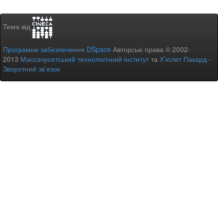
Тема від
Програмне забезпечення DSpace
Авторські права © 2002-
2013
Массачусетський технологічний інститут
та
Х’юлет Пакард
-
Зворотний зв’язок