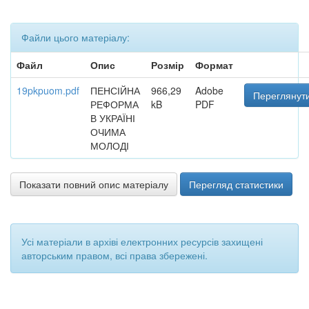
Файли цього матеріалу:
Файл
Опис
Розмір
Формат
19pkpuom.pdf
ПЕНСІЙНА
966,29
Adobe
Переглянути
РЕФОРМА
kB
PDF
В УКРАЇНІ
ОЧИМА
МОЛОДІ
Показати повний опис матеріалу
Перегляд статистики
Усі матеріали в архіві електронних ресурсів захищені
авторським правом, всі права збережені.