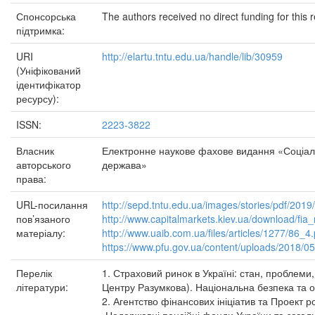
Спонсорська
The authors received no direct funding for this 
підтримка:
URI
http://elartu.tntu.edu.ua/handle/lib/30959
(Уніфікований
ідентифікатор
ресурсу):
ISSN:
2223-3822
Власник
Електронне наукове фахове видання «Соціаль
авторського
держава»
права:
URL-посилання
http://sepd.tntu.edu.ua/images/stories/pdf/201
пов’язаного
http://www.capitalmarkets.kiev.ua/download/fia
матеріалу:
http://www.uaib.com.ua/files/articles/1277/86_4.
https://www.pfu.gov.ua/content/uploads/2018
Перелік
1. Страховий ринок в Україні: стан, проблеми
літератури:
Центру Разумкова). Національна безпека та о
2. Агентство фінансових ініціатив та Проект 