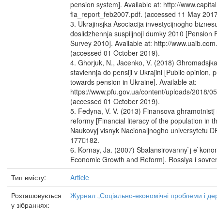
pension system]. Available at: http://www.capit
fia_report_feb2007.pdf. (accessed 11 May 2017
3. Ukrajinsjka Asociacija investycijnogho biznes
doslidzhennja suspiljnoji dumky 2010 [Pension 
Survey 2010]. Available at: http://www.uaib.com.
(accessed 01 October 2019).
4. Ghorjuk, N., Jacenko, V. (2018) Ghromadsjk
stavlennja do pensiji v Ukrajini [Public opinion,
towards pension in Ukraine]. Available at:
https://www.pfu.gov.ua/content/uploads/2018
(accessed 01 October 2019).
5. Fedyna, V. V. (2013) Finansova ghramotnistj 
reformy [Financial literacy of the population in 
Naukovyj visnyk Nacionaljnogho universytetu DPS
177182.
6. Kornay, Ja. (2007) Sbalansirovanny`j e`konom
Economic Growth and Reform]. Rossiya i sovreme
Тип вмісту:
Article
Розташовується
Журнал „Соціально-економічні проблеми і дер
у зібраннях: