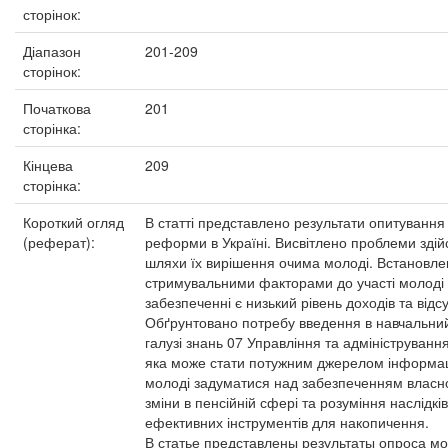
сторінок:
Діапазон
201-209
сторінок:
Початкова
201
сторінка:
Кінцева
209
сторінка:
Короткий огляд
В статті представлено результати опитуванн
(реферат):
реформи в Україні. Висвітлено проблеми зді
шляхи їх вирішення очима молоді. Встановл
стримувальними факторами до участі молоді
забезпеченні є низький рівень доходів та відс
Обґрунтовано потребу введення в навчальний
галузі знань 07 Управління та адмініструван
яка може стати потужним джерелом інформац
молоді задуматися над забезпеченням власної
зміни в пенсійній сфері та розуміння наслідкі
ефективних інструментів для накопичення.
В статье представлены результаты опроса м