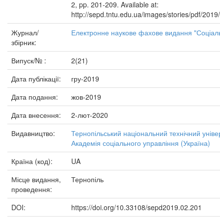
2, pp. 201-209. Available at:
http://sepd.tntu.edu.ua/images/stories/pdf/201
Журнал/
Електронне наукове фахове видання "Соціаль
збірник:
Випуск/№ :
2(21)
Дата публікації:
гру-2019
Дата подання:
жов-2019
Дата внесення:
2-лют-2020
Видавництво:
Тернопільський національний технічний уніве
Академія соціального управління (Україна)
Країна (код):
UA
Місце видання,
Тернопіль
проведення:
DOI:
https://doi.org/10.33108/sepd2019.02.201