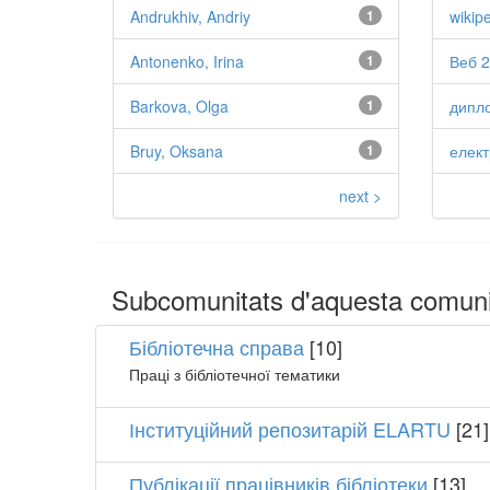
Andrukhiv, Andriy
1
wikip
Antonenko, Irina
1
Веб 2
Barkova, Olga
1
дипло
Bruy, Oksana
1
елект
next >
Subcomunitats d'aquesta comuni
Бібліотечна справа
[10]
Праці з бібліотечної тематики
Інституційний репозитарій ELARTU
[21]
Публікації працівників бібліотеки
[13]