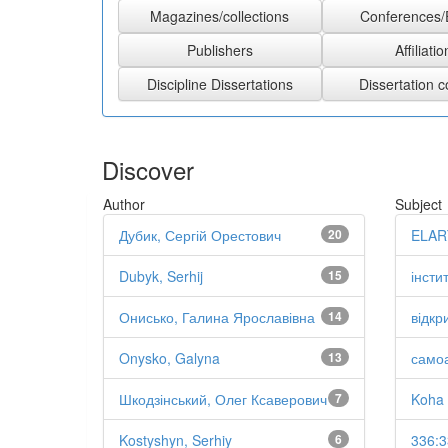
Discover
Author
Subject
Дубик, Сергій Орестович
20
ELAR
Dubyk, Serhij
15
інсти
Онисько, Галина Ярославівна
14
відкр
Onysko, Galyna
13
само
Шкодзінський, Олег Ксаверович
7
Koha
Kostyshyn, Serhiy
6
336:3