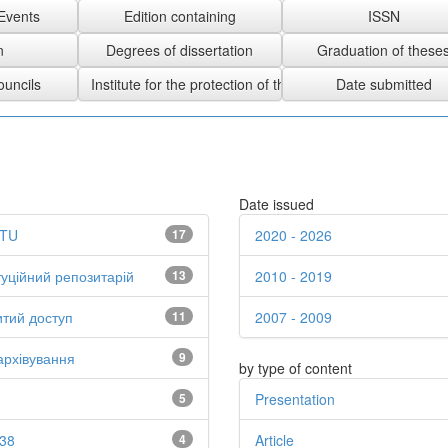
Date issued
TU
17
2020 - 2026
туційний репозитарій
13
2010 - 2019
итий доступ
11
2007 - 2009
архівування
9
by type of content
5
Presentation
38
4
Article