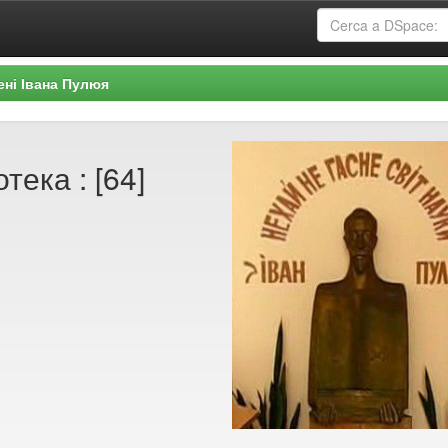
ені Івана Пулюя
тека : [64]