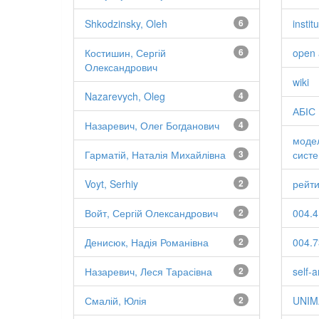
Shkodzinsky, Oleh
6
instit
Костишин, Сергій
6
open 
Олександрович
wiki
Nazarevych, Oleg
4
АБІС
Назаревич, Олег Богданович
4
моде
Гарматій, Наталія Михайлівна
3
систем
Voyt, Serhiy
2
рейти
Войт, Сергій Олександрович
2
004.4
Денисюк, Надія Романівна
2
004.7
Назаревич, Леся Тарасівна
2
self-a
Смалій, Юлія
2
UNIM