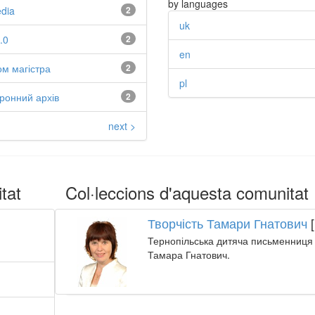
by languages
edia
2
uk
.0
2
en
м магістра
2
pl
ронний архів
2
next >
tat
Col·leccions d'aquesta comunitat
Творчість Тамари Гнатович
[
Тернопільська дитяча письменниця 
Тамара Гнатович.