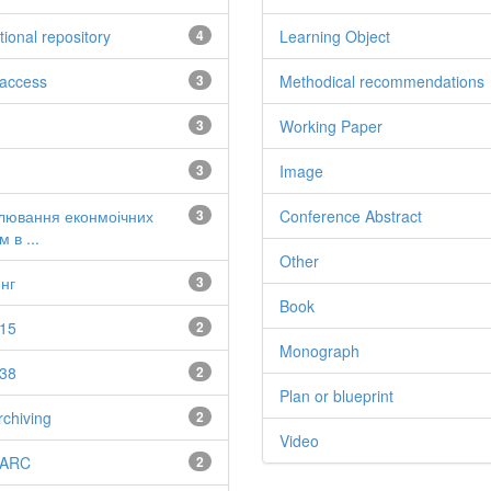
utional repository
4
Learning Object
access
3
Methodical recommendations
3
Working Paper
3
Image
лювання еконмоічних
3
Conference Abstract
 в ...
Other
нг
3
Book
15
2
Monograph
38
2
Plan or blueprint
rchiving
2
Video
ARC
2