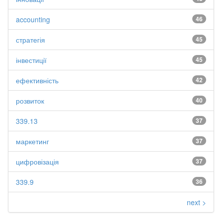
accounting
46
стратегія
45
інвестиції
45
ефективність
42
розвиток
40
339.13
37
маркетинг
37
цифровізація
37
339.9
36
next >