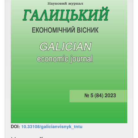
DOI:
10.33108/galicianvisnyk_tntu