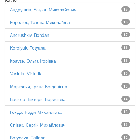
Андрушків, Богдан Миколайович
18
Королюк, Тетяна Миколаївна
18
Andrushkiv, Bohdan
17
Korolyuk, Tetyana
16
Краузе, Ольга Ігорівна
16
Vasiuta, Viktoriia
15
Маркович, Ірина Богданівна
15
Васюта, Вікторія Борисівна
14
Голда, Надія Михайлівна
13
Співак, Сергій Михайлович
13
Borysova, Tetiana
12