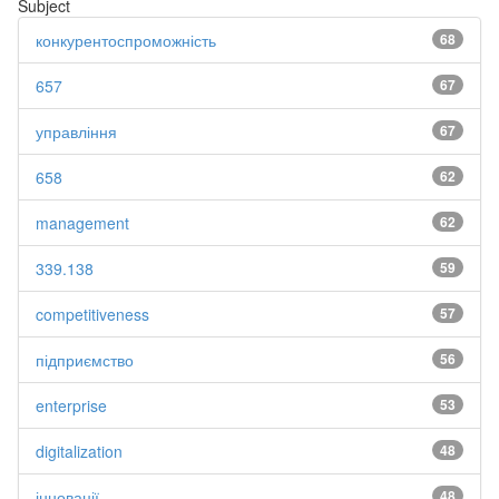
Subject
конкурентоспроможність
68
657
67
управління
67
658
62
management
62
339.138
59
competitiveness
57
підприємство
56
enterprise
53
digitalization
48
інновації
48