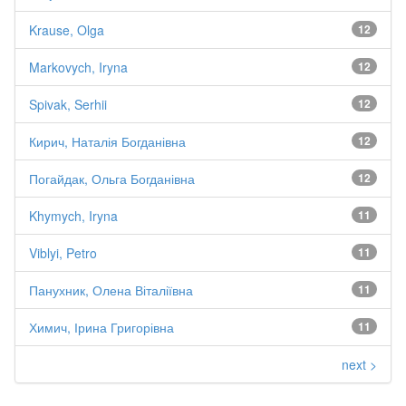
Krause, Olga
12
Markovych, Iryna
12
Spivak, Serhii
12
Кирич, Наталія Богданівна
12
Погайдак, Ольга Богданівна
12
Khymych, Iryna
11
Viblyi, Petro
11
Панухник, Олена Віталіївна
11
Химич, Ірина Григорівна
11
next >