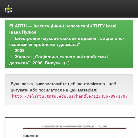
Skip
ELARTU — Інституційний репозитарій ТНТУ імені
navigation
Івана Пулюя
Електронне наукове фахове видання „Соціально-
економічні проблеми і держава“
2008
Журнал „Соціально-економічні проблеми і
держава“, 2008, Випуск 1(1)
Будь ласка, використовуйте цей ідентифікатор, щоб
цитувати або посилатися на цей матеріал:
http://elartu.tntu.edu.ua/handle/123456789/1797