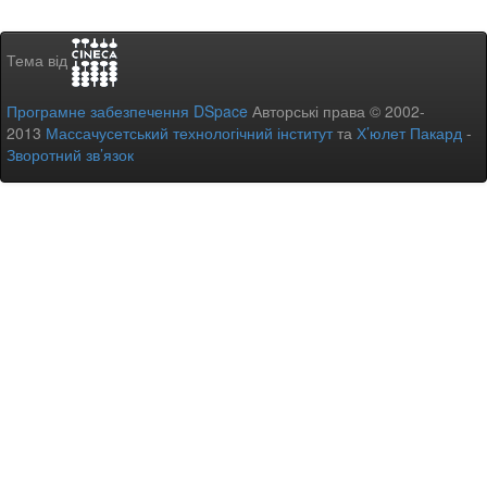
Тема від
Програмне забезпечення DSpace
Авторські права © 2002-
2013
Массачусетський технологічний інститут
та
Х’юлет Пакард
-
Зворотний зв’язок