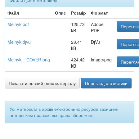
Файли цього матеріалу:
Файл
Опис
Розмір
Формат
Melnyk.pdf
125,73
Adobe
Переглян
kB
PDF
Melnyk.djvu
28,41
DjVu
Переглян
kB
Melnyk__COVER.png
424,42
image/png
Переглян
kB
Показати повний опис матеріалу
Перегляд статистики
Усі матеріали в архіві електронних ресурсів захищені
авторським правом, всі права збережені.