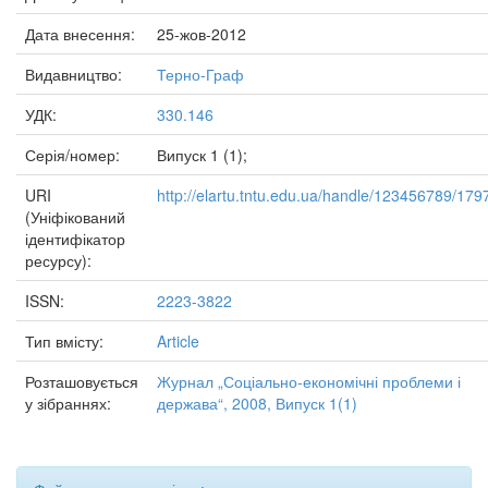
Дата внесення:
25-жов-2012
Видавництво:
Терно-Граф
УДК:
330.146
Серія/номер:
Випуск 1 (1);
URI
http://elartu.tntu.edu.ua/handle/123456789/179
(Уніфікований
ідентифікатор
ресурсу):
ISSN:
2223-3822
Тип вмісту:
Article
Розташовується
Журнал „Соціально-економічні проблеми і
у зібраннях:
держава“, 2008, Випуск 1(1)