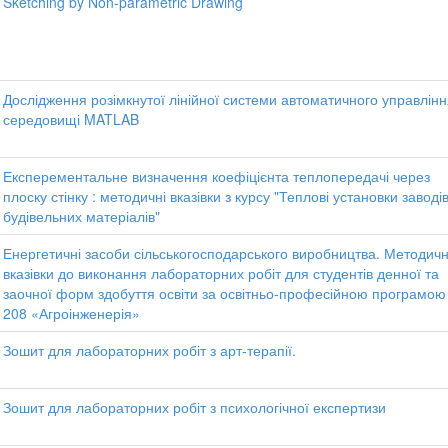
Sketching by Non-parametric Drawing
Дослідження розімкнутої лінійної системи автоматичного управлінн
середовищі MATLAB
Експерементальне визначення коефіцієнта теплопередачі через
плоску стінку : методичні вказівки з курсу "Теплові установки заводі
будівельних матеріалів"
Енергетичні засоби сільськогосподарського виробництва. Методичн
вказівки до виконання лабораторних робіт для студентів денної та
заочної форм здобуття освіти за освітньо-професійною програмою
208 «Агроінженерія»
Зошит для лабораторних робіт з арт-терапії.
Зошит для лабораторних робіт з психологічної експертизи