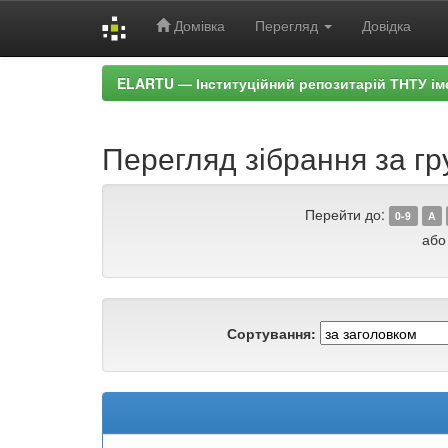
Домівка
Перегляд
Довідка
Skip
ELARTU — Інституційний репозитарій ТНТУ ім
navigation
Перегляд зібрання за гру
Перейти до:
0-9
A
або
Сортування: