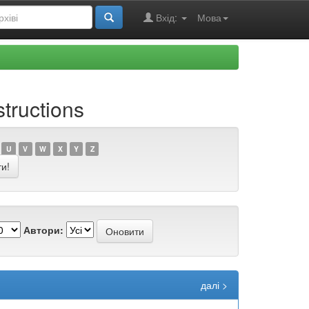
Вхід:
Мова
tructions
U
V
W
X
Y
Z
Автори:
далі >