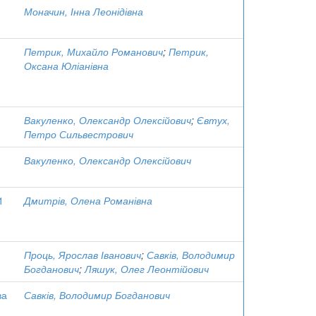
Моначин, Інна Леонідівна
Петрик, Михайло Романович
;
Петрик,
Оксана Юліанівна
Вакуленко, Олександр Олексійович
;
Євтух,
Петро Сильвестрович
Вакуленко, Олександр Олексійович
1
Дмитрів, Олена Романівна
Проць, Ярослав Іванович
;
Савків, Володимир
Богданович
;
Ляшук, Олег Леонтійович
ва
Савків, Володимир Богданович