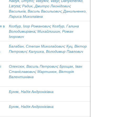
Radyk, Dmytro
;
Vasylkiv, Vasyl
;
Danylchenko,
Larysa
;
Радик, Дмитро Леонідович
;
Васильків, Василь Васильович
;
Данильченко,
Лариса Миколаївна
я в
Козбур, Ігор Романович
;
Козбур, Галина
Володимирівна
;
Михайлишин, Роман
Ігорович
Балабан, Степан Миколайович
;
Куц, Віктор
в
Петрович
;
Калушка, Володимир Павлович
і
Олексюк, Василь Петрович
;
Брощак, Іван
Станіславович
;
Мартинюк, Вікторія
Валентинівна
Буняк, Надія Андроніківна
Буняк, Надія Андроніківна