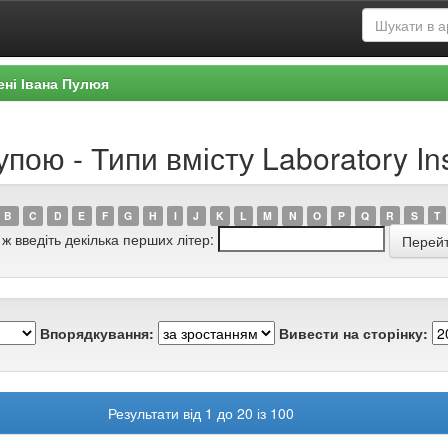
ені Івана Пулюя
пою - Типи вмісту Laboratory Ins
B
C
D
E
F
G
H
I
J
K
L
M
N
O
P
Q
R
S
T
 ж введіть декілька перших літер:
Впорядкування:
Вивести на сторінку:
Результати від 1 до 20 із 100