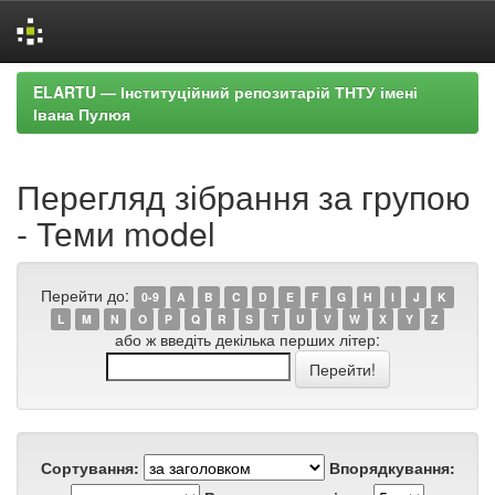
Skip
ELARTU — Інституційний репозитарій ТНТУ імені
navigation
Івана Пулюя
Перегляд зібрання за групою
- Теми model
Перейти до:
0-9
A
B
C
D
E
F
G
H
I
J
K
L
M
N
O
P
Q
R
S
T
U
V
W
X
Y
Z
або ж введіть декілька перших літер:
Сортування:
Впорядкування: