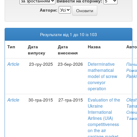
Вивести на сторінку:
Автори:
Результати від 1 до 10 із 103
Тип
Дата
Дата
Назва
Авто
випуску
внесення
Article
23-гру-2025
23-бер-2026
Determinative
Паньк
mathematical
Рома
model of screw
Pankiv
conveyor
operation
Article
30-тра-2015
27-тра-2015
Evaluation of the
Olesh
Ukraine
Tama
International
Олеш
Airlines (UIA)
Тама
competitiveness
on the air
carriage market