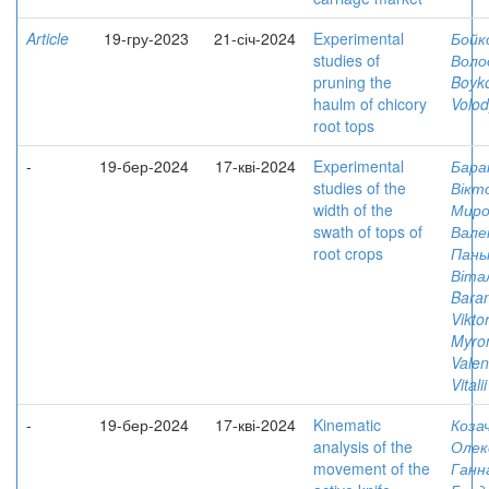
Article
19-гру-2023
21-січ-2024
Experimental
Бойк
studies of
Воло
pruning the
Boyk
haulm of chicory
Volo
root tops
-
19-бер-2024
17-кві-2024
Experimental
Бара
studies of the
Вікт
width of the
Миро
swath of tops of
Вале
root crops
Паньк
Віта
Baran
Vikto
Myro
Valen
Vitalii
-
19-бер-2024
17-кві-2024
Kinematic
Коза
analysis of the
Олек
movement of the
Ганн