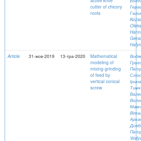
active knife
Богд
cutter of chicory
Гера
roots
Гали
Koza
Oleks
Hann
Gera
Haly
Article
31-жов-2019
13-тра-2020
Mathematical
Водя
modeling of
Григ
mixing-grinding
Петр
of feed by
Слюс
vertical conical
Ірин
screw
Тимкі
Вале
Воло
Мамч
Віта
Арка
Довб
Петр
Vodya