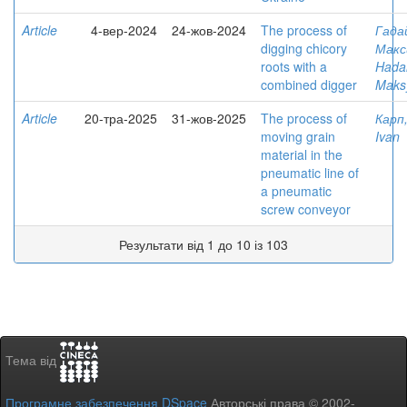
Article
4-вер-2024
24-жов-2024
The process of
Гада
digging chicory
Макс
roots with a
Hada
combined digger
Mak
Article
20-тра-2025
31-жов-2025
The process of
Карп,
moving grain
Ivan
material in the
pneumatic line of
a pneumatic
screw conveyor
Результати від 1 до 10 із 103
Тема від
Програмне забезпечення DSpace
Авторські права © 2002-