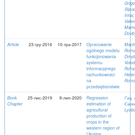
Grigo
Slyus
Irina
Valen
Mamch
Dovby
Article
23-гру-2016
10-тра-2017
Opracowanie
Mach
ogólnego modelu
Rom
funkcjonowania
Dmyt
systemu
Volo
informacyjnego
Roha
rachunkowości
Hele
na
Roma
przedsiębiorstwie
Book
25-лис-2019
9-лип-2020
Regression
Гац,
Chapter
estimation of
Євге
agricultural
Lyub
production of
crops in the
western region of
Ukraine