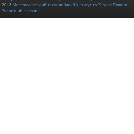
2013
Массачусетський технологічний інститут
та
Х’юлет Пакард
-
Зворотний зв’язок