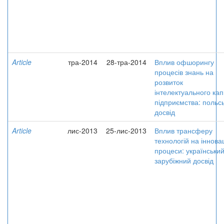
Article
тра-2014
28-тра-2014
Вплив офшорингу
процесів знань на
розвиток
інтелектуального кап
підприємства: польс
досвід
Article
лис-2013
25-лис-2013
Вплив трансферу
технологій на інновац
процеси: український
зарубіжний досвід