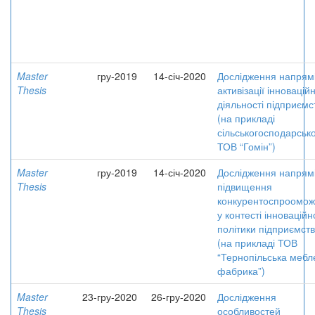
Master
гру-2019
14-січ-2020
Дослідження напрям
Thesis
активізації інновацій
діяльності підприємс
(на прикладі
сільськогосподарськ
ТОВ “Гомін”)
Master
гру-2019
14-січ-2020
Дослідження напрям
Thesis
підвищення
конкурентоспроомож
у контесті інноваційн
політики підприємст
(на прикладі ТОВ
“Тернопільська мебл
фабрика”)
Master
23-гру-2020
26-гру-2020
Дослідження
Thesis
особливостей