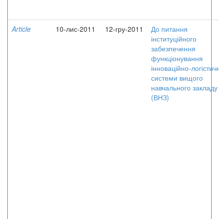
Article
10-лис-2011
12-гру-2011
До питання
інституційного
забезпечення
функціонування
інноваційно-логістич
системи вищого
навчального закладу
(ВНЗ)