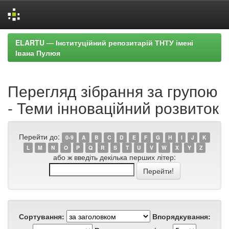
Skip
ELARTU — Інституційний репозитарій ТНТУ імені
navigation
Івана Пулюя
Перегляд зібрання за групою
- Теми інноваційний розвиток
Перейти до:
0-9
A
B
C
D
E
F
G
H
I
J
K
L
M
N
O
P
Q
R
S
T
U
V
W
X
Y
Z
або ж введіть декілька перших літер:
Сортування:
Впорядкування: