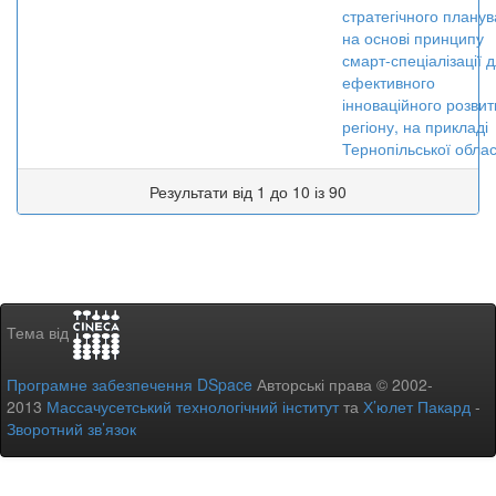
стратегічного плану
на основі принципу
смарт-спеціалізації 
ефективного
інноваційного розвит
регіону, на прикладі
Тернопільської облас
Результати від 1 до 10 із 90
Тема від
Програмне забезпечення DSpace
Авторські права © 2002-
2013
Массачусетський технологічний інститут
та
Х’юлет Пакард
-
Зворотний зв’язок