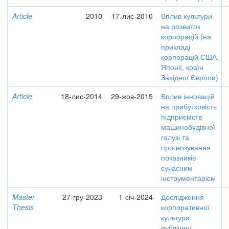
Article
2010
17-лис-2010
Вплив культури
на розвиток
корпорацій (на
прикладі
корпорацій США,
Японії, країн
Західної Європи)
Article
18-лис-2014
29-жов-2015
Вплив інновацій
на прибутковість
підприємств
машинобудівної
галузі та
прогнозування
показників
сучасним
інструментарієм
Master
27-гру-2023
1-січ-2024
Дослідження
Thesis
корпоративної
культури
публічної