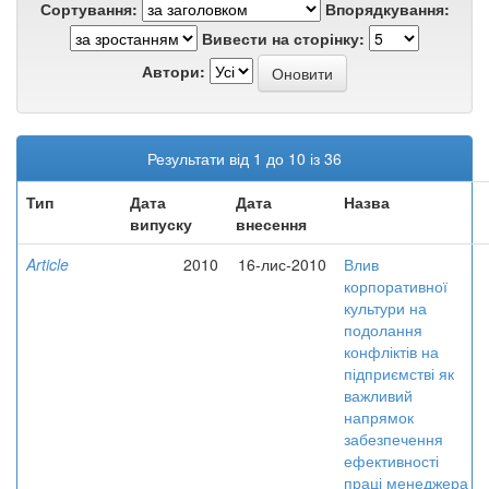
Сортування:
Впорядкування:
Вивести на сторінку:
Автори:
Результати від 1 до 10 із 36
Тип
Дата
Дата
Назва
випуску
внесення
Article
2010
16-лис-2010
Влив
корпоративної
культури на
подолання
конфліктів на
підприємстві як
важливий
напрямок
забезпечення
ефективності
праці менеджера