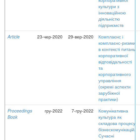
корпоративної
культури з
інноваційною
діяльністю
підприємств
Article
23-чер-2020
29-вер-2020
Комплаєнс і
комплаєнс-ризики
в контексті питань
корпоративної
відповідальності
та
корпоративного
управління
(окремі аспекти
зарубіжної
практики)
Proceedings
гру-2022
7-гру-2022
Комунікативна
Book
культура як
складова процесу
бізнескомунікацій.
Сучасні