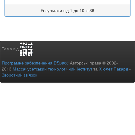
Результати від 1 до 10 із 36
Тема від
Програмне забезпечення DSpace
Авторські права © 2002-
2013
Массачусетський технологічний інститут
та
Х’юлет Пакард
-
Зворотний зв’язок