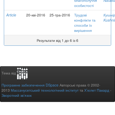
благополуччя
Natalii
особистості
Article
20-кві-2016
25-тра-2016
Трудові
Кушнір
конфлікти та
Kushnir
способи їх
вирішення
Результати від 1 до 6 із 6
Тема від
Програмне забезпечення DSpace
Авторські права © 2002-
2013
Массачусетський технологічний інститут
та
Х’юлет Пакард
-
Зворотний зв’язок