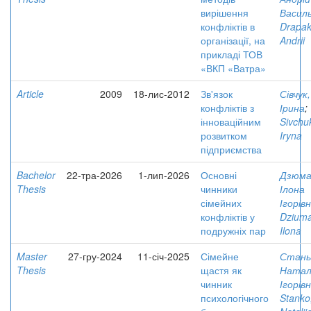
вирішення
Васил
конфліктів в
Drapak
організації, на
Andrii
прикладі ТОВ
«ВКП «Ватра»
Article
2009
18-лис-2012
Зв'язок
Сівчук,
конфліктів з
Ірина
;
інноваційним
Sivchu
розвитком
Iryna
підприємства
Bachelor
22-тра-2026
1-лип-2026
Основні
Дзюма
Thesis
чинники
Ілона
сімейних
Ігорів
конфліктів у
Dziuma
подружніх пар
Ilona
Master
27-гру-2024
11-січ-2025
Сімейне
Стань
Thesis
щастя як
Натал
чинник
Ігорів
психологічного
Stanko