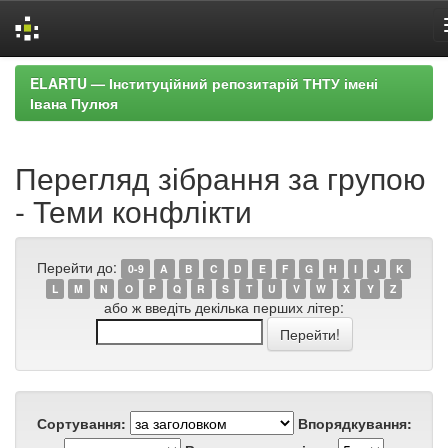
Skip
ELARTU — Інституційний репозитарій ТНТУ імені
navigation
Івана Пулюя
Перегляд зібрання за групою
- Теми конфлікти
Перейти до:
0-9
A
B
C
D
E
F
G
H
I
J
K
L
M
N
O
P
Q
R
S
T
U
V
W
X
Y
Z
або ж введіть декілька перших літер:
Сортування:
Впорядкування: