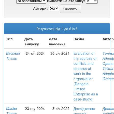
Вивести на сторінку:
Автори:
Результати від 1 до 6 із 6
Тип
Дата
Дата
Назва
Автор
випуску
внесення
Bachelor
24-січ-2024
30-січ-2024
Evaluation of
Теліма
Thesis
the sources of
Адолф
conflicts and
Оране
stresses at
Telima
work in the
Adophu
organization
Orane
(Dangote
Limited
Enterprise as a
case-study)
Master
23-гру-2024
3-січ-2025
Дослідження
Драпа
Thesis
методів
Андрій