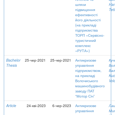
шляхи
Har
підвищення
Tet
ефективності
його діяльності
(на прикладі
підприємства
ТОРП «Сервісно-
туристичний
комплекс
«РУТА»)
Bachelor
25-чер-2021
25-чер-2021
Антикризове
Куч
Thesis
управління
Во
підприємством,
Вал
на прикладі
Kuc
Волочиського
Vol
машинобудівного
заводу ПАТ
“Мотор Січ”
Article
24-кві-2023
6-чер-2023
Антикризове
Лащ
управління
Мит