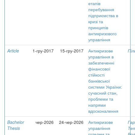
етапів
перебування
підприємства в
кризі та
принципів
антикризового
управління
Article
1-гру-2017
15-гру-2017
Антикризове
Піл
управління в
забезпеченні
фінансової
стійкості
банківської
системи України:
сучасний стан,
проблеми та
напрями
вдосконалення
Bachelor
чер-2026
24-чер-2026
Антикризове
Гар
Thesis
управління
Те
готелем та
Вол