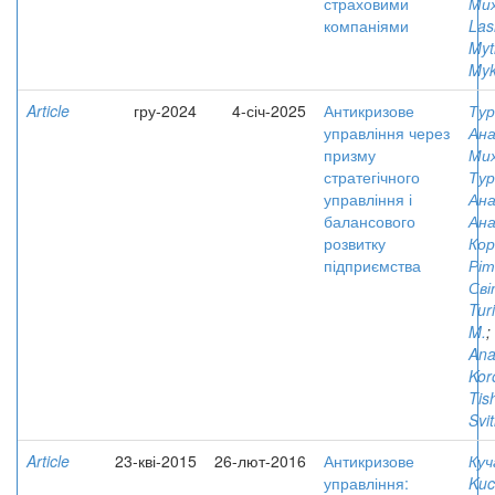
страховими
Ми
компаніями
Las
Myt
Myk
Article
гру-2024
4-січ-2025
Антикризове
Тур
управління через
Ана
призму
Ми
стратегічного
Тур
управління і
Ана
балансового
Ана
розвитку
Кор
підприємства
Ріт
Сві
Turi
M.
;
Anat
Kor
Tis
Svi
Article
23-кві-2015
26-лют-2016
Антикризове
Куч
управління:
Kuc