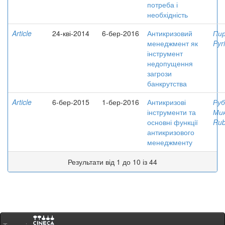
потреба і
необхідність
Article
24-кві-2014
6-бер-2016
Антикризовий
Пир
менеджмент як
Pyri
інструмент
недопущення
загрози
банкрутства
Article
6-бер-2015
1-бер-2016
Антикризові
Руб
інструменти та
Мик
основні функції
Rub
антикризового
менеджменту
Результати від 1 до 10 із 44