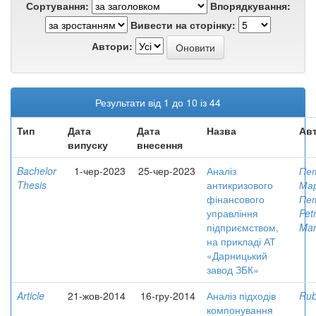
Сортування:
Впорядкування:
Вивести на сторінку:
Автори:
Результати від 1 до 10 із 44
Тип
Дата
Дата
Назва
Авт
випуску
внесення
Bachelor
1-чер-2023
25-чер-2023
Аналіз
Пе
Thesis
антикризового
Мар
фінансового
Пет
управління
Pet
підприємством,
Mar
на прикладі АТ
«Дарницький
завод ЗБК»
Article
21-жов-2014
16-гру-2014
Аналіз підходів
Rub
компонування