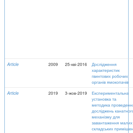
Article
2009
25-кві-2016
Дослідження
характеристик
гвинтових робочих
органів ямокопачів
Article
2019
3-жов-2019
Експериментальна
установка та
методика проведенн
досліджень канатног
механізму для
завантаження малих
складських приміще