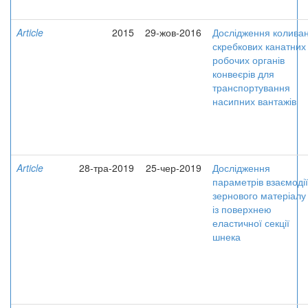
Article
2015
29-жов-2016
Дослідження колива
скребкових канатних
робочих органів
конвеєрів для
транспортування
насипних вантажів
Article
28-тра-2019
25-чер-2019
Дослідження
параметрів взаємодії
зернового матеріалу
із поверхнею
еластичної секції
шнека