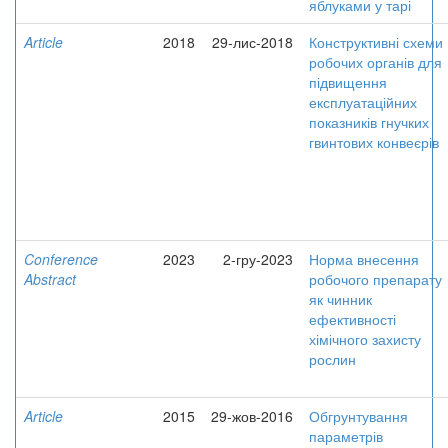
яблуками у тарі
Article
2018
29-лис-2018
Конструктивні схеми
робочих органів для
підвищення
експлуатаційних
показників гнучких
гвинтових конвеєрів
Conference
2023
2-гру-2023
Норма внесення
Abstract
робочого препарату
як чинник
ефективності
хімічного захисту
рослин
Article
2015
29-жов-2016
Обгрунтування
параметрів