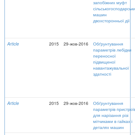
запобіжних муфт
сільськогосподарськ
машин
двохсторонньої дії
Article
2015
29-жов-2016
Обґрунтування
параметрів лебідки
переносної
підвищеної
навантажувальної
здатності
Article
2015
29-жов-2016
Обґрунтування
параметрів пристрої
для нарізання різі
мітчиками в гайках і
деталях машин