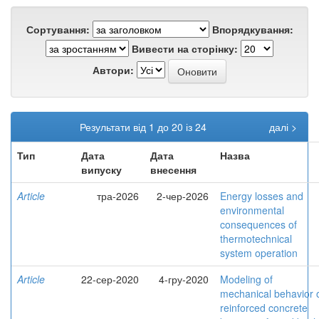
Сортування:
Впорядкування:
Вивести на сторінку:
Автори:
Результати від 1 до 20 із 24
далі >
Тип
Дата
Дата
Назва
випуску
внесення
Article
тра-2026
2-чер-2026
Energy losses and
environmental
consequences of
thermotechnical
system operation
Article
22-сер-2020
4-гру-2020
Modeling of
mechanical behavior 
reinforced concrete