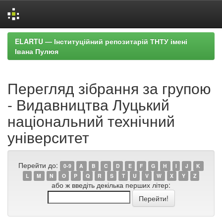
Skip
ELARTU — Інституційний репозитарій ТНТУ імені
navigation
Івана Пулюя
Перегляд зібрання за групою
- Видавництва Луцький
національний технічний
університет
Перейти до:
0-9
A
B
C
D
E
F
G
H
I
J
K
L
M
N
O
P
Q
R
S
T
U
V
W
X
Y
Z
або ж введіть декілька перших літер: