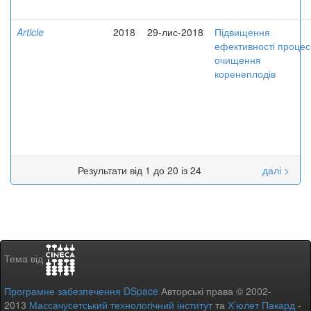
Article
2018
29-лис-2018
Підвищення
ефективності процес
очищення
коренеплодів
Результати від 1 до 20 із 24
далі >
Тема від
Програмне забезпечення DSpace
Авторські права © 2002-
2013
Массачусетський технологічний інститут
та
Х’юлет Пакард
-