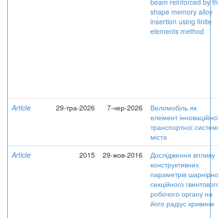
beam reinforced by t
shape memory alloy
insertion using finite
elements method
Article
29-тра-2026
7-чер-2026
Веломобіль як
елемент інноваційно
транспортної систем
міста
Article
2015
29-жов-2016
Дослідження впливу
конструктивних
параметрів шарнірно
секційного гвинтовог
робочого органу на
його радіус кривини