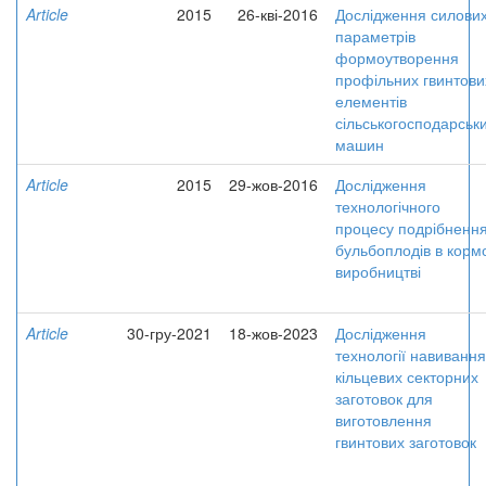
Article
2015
26-кві-2016
Дослідження силови
параметрів
формоутворення
профільних гвинтови
елементів
сільськогосподарськ
машин
Article
2015
29-жов-2016
Дослідження
технологічного
процесу подрібненн
бульбоплодів в корм
виробництві
Article
30-гру-2021
18-жов-2023
Дослідження
технології навивання
кільцевих секторних
заготовок для
виготовлення
гвинтових заготовок