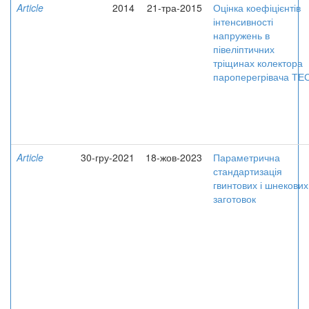
Article
2014
21-тра-2015
Оцінка коефіцієнтів
інтенсивності
напружень в
півеліптичних
тріщинах колектора
пароперегрівача ТЕ
Article
30-гру-2021
18-жов-2023
Параметрична
стандартизація
гвинтових і шнекових
заготовок