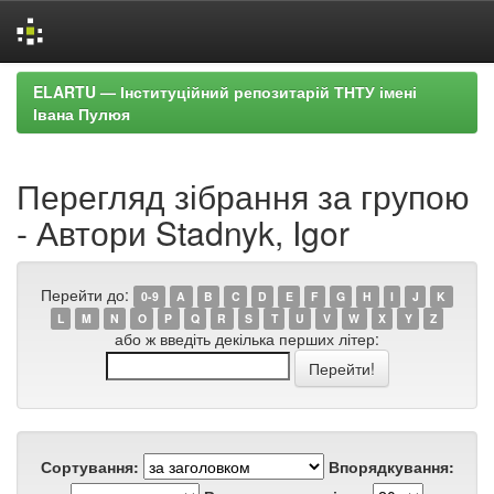
Skip
ELARTU — Інституційний репозитарій ТНТУ імені
navigation
Івана Пулюя
Перегляд зібрання за групою
- Автори Stadnyk, Igor
Перейти до:
0-9
A
B
C
D
E
F
G
H
I
J
K
L
M
N
O
P
Q
R
S
T
U
V
W
X
Y
Z
або ж введіть декілька перших літер:
Сортування:
Впорядкування: