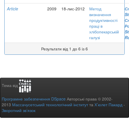
Article
2009
18-лис-2012
Метод
С
визначення
St
продуктивності
С
праці в
Р
хлібопекарській
St
галузі
R
Результати від 1 до 6 із 6
Тема від
Програмне забезпечення DSpace
Авторські права © 2002-
2013
Массачусетський технологічний інститут
та
Х’юлет Пакард
-
Зворотний зв’язок