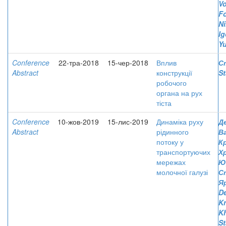
V
Fo
Ni
Ig
Yu
Conference
22-тра-2018
15-чер-2018
Вплив
Ст
Abstract
конструкції
St
робочого
органа на рух
тіста
Conference
10-жов-2019
15-лис-2019
Динаміка руху
Д
Abstract
рідинного
В
потоку у
К
транспортуючих
Х
мережах
Ю
молочної галузі
С
Я
De
Kr
K
St