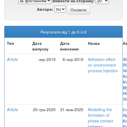
Вивести на сторінку:
Автори:
Результати від 1 до 6 із 6
Тип
Дата
Дата
Назва
А
випуску
внесення
Article
чер-2019
6-чер-2019
Adhesion effect
St
on environment
P
process injection
V
Ka
K
M
Hi
V
Article
20-тра-2025
31-жов-2025
Modelling the
С
formation of
Я
phase contact
Ко
between
В