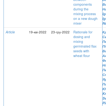
components
В
during the
Н
mixing process
Ig
on a new dough
Ig
mixer
Na
Article
19-кві-2022
23-гру-2022
Rationale for
К
dosing and
С
mixing
П
germinated flax
П
seeds with
В
wheat flour
А
Ф
Н
П
С
Я
Па
Ю
Kr
Sv
Pi