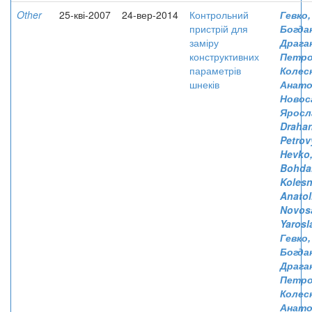
Other
25-кві-2007
24-вер-2014
Контрольний
Гевко,
пристрій для
Богда
заміру
Драган
конструктивних
Петро
параметрів
Колес
шнеків
Анато
Новоса
Яросл
Drahan
Petrov
Hevko,
Bohda
Kolesn
Anatol
Novosa
Yaros
Гевко,
Богда
Драга
Петро
Колес
Анато