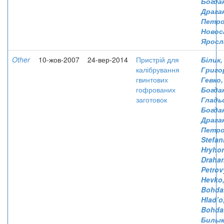
Богда
Драга
Петро
Новос
Яросл
Other
10-жов-2007
24-вер-2014
Пристрій для
Білик
калібрування
Григо
гвинтових
Гевко,
гофрованих
Богда
заготовок
Гладь
Богда
Драган
Петро
Stefan
Hryhor
Drahan
Petrov
Hevko
Bohda
Hlad’o,
Bohda
Билык