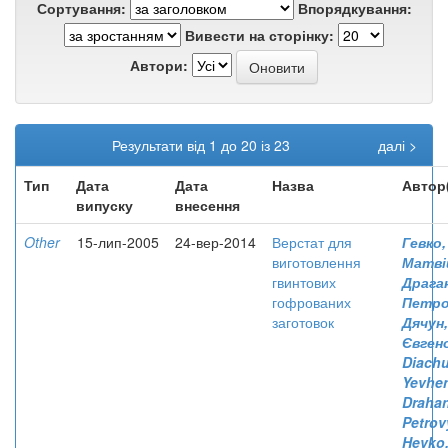
Сортування:
Впорядкування:
Вивести на сторінку:
Автори:
Результати від 1 до 20 із 23
далі >
Тип
Дата
Дата
Назва
Автор
випуску
внесення
Other
15-лип-2005
24-вер-2014
Верстат для
Гевко,
виготовлення
Матві
гвинтових
Драган
гофрованих
Петро
заготовок
Дячун,
Євген
Diachu
Yevhe
Drahan
Petrov
Hevko