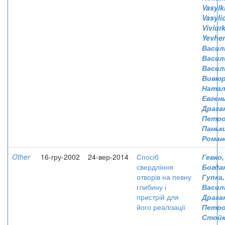
Vasylk
Vasyli
Viviurk
Yevhe
Васил
Васил
Васил
Вивюр
Натал
Евген
Драга
Петро
Паньк
Роман
Other
16-гру-2002
24-вер-2014
Спосіб
Гевко,
свердління
Богда
отворів на певну
Гупка,
глибину і
Васил
пристрій для
Драган
його реалізації
Петро
Стойк