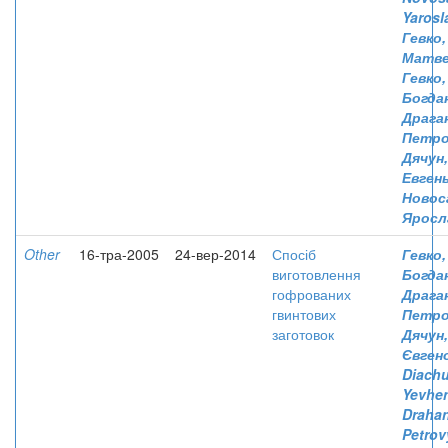
Yaros
Гевко,
Матве
Гевко,
Богда
Драга
Петро
Дячун
Евген
Новос
Яросл
Other
16-тра-2005
24-вер-2014
Спосіб
Гевко,
виготовлення
Богда
гофрованих
Драган
гвинтових
Петро
заготовок
Дячун,
Євген
Diachu
Yevhe
Drahan
Petrov