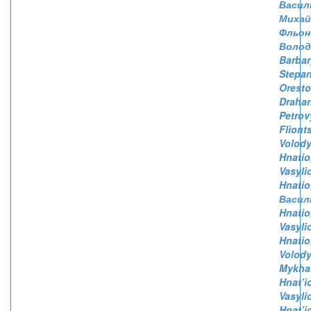
Васил
Михай
Фльонц
Волод
Barbar
Stepa
Orest
Drahan
Petrov
Flionts
Volod
Hnatio
Vasyli
Hnatio
Васил
Hnatio
Vasyli
Hnatio
Volod
Mykha
Hnat’i
Vasyli
Hnat’i