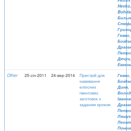
Petrov
Hevko
Bohda
Билык
Стеф
Григо
Гевко,
Богда
Драга
Петро
Дячун
Евген
Other
25-січ-2011
24-вер-2014
Пристрій для
Гевко,
навивання
Богда
еліпсних
Диня,
гвинтових
Воло
заготовок з
Івано
заданим кроком
Драган
Петро
Ляшук
Леонт
Поном