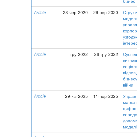
бізнес
Article
23-чер-2020
29-вер-2020
Структ
модел
управл
корпор
узгодж
інтерес
Article
гру-2022
26-гру-2022
Суспіл
виклик
соціал
відпов
бізнесу
війни
Article
29-кві-2025
11-чер-2025
Управл
маркет
цифро
середо
допом
модел