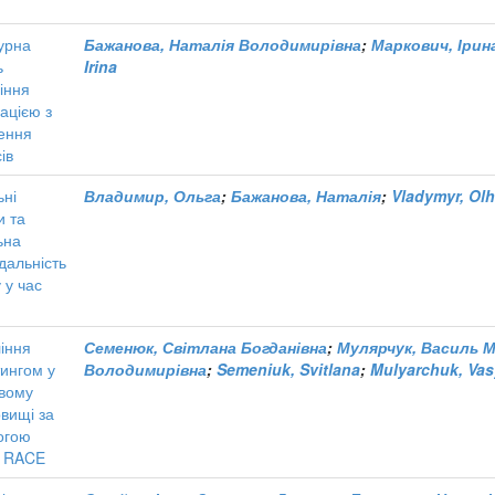
урна
Бажанова, Наталія Володимирівна
;
Маркович, Ірин
ь
Irina
іння
ацією з
ення
ів
ьні
Владимир, Ольга
;
Бажанова, Наталія
;
Vladymyr, Ol
и та
ьна
ідальність
 у час
іння
Семенюк, Світлана Богданівна
;
Мулярчук, Василь 
ингом у
Володимирівна
;
Semeniuk, Svitlana
;
Mulyarchuk, Vas
вому
вищі за
огою
і RACE