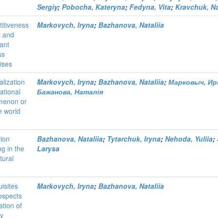
Sergiy
;
Pobocha, Kateryna
;
Fedyna, Vita
;
Kravchuk, Na
itiveness
Markovych, Iryna
;
Bazhanova, Nataliia
l and
ant
ss
ises
lization
Markovych, Iryna
;
Bazhanova, Nataliia
;
Марковыч, Ир
uational
Бажанова, Наталія
menon or
e world
tion
Bazhanova, Nataliia
;
Tytarchuk, Iryna
;
Nehoda, Yuliia
;
ng in the
Larysa
tural
isites
Markovych, Iryna
;
Bazhanova, Nataliia
ospects
ation of
ly