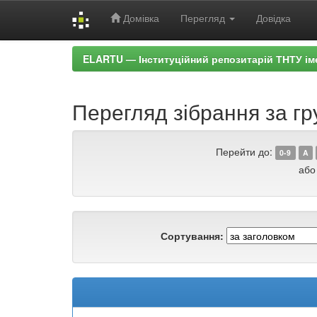
Домівка
Перегляд
Довідка
Skip
ELARTU — Інституційний репозитарій ТНТУ ім
navigation
Перегляд зібрання за гр
Перейти до:
0-9
A
або
Сортування: