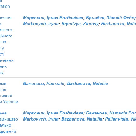
al
zation
ження
Маркович, Ірина Богданівна
;
Бриндзя, Зіновій Федо
о
Markovych, Iryna
;
Bryndzya, Zinoviy
;
Bazhanova, Natal
ивного
ічного
ння
 у
ті
ечення
них
ів
еми
Бажанова, Наталія
;
Bazhanova, Nataliia
ння
тичної
и України
ьне
Маркович, Ірина Богданівна
;
Бажанова, Наталія Во
ємництво
Markovych, Iryna
;
Bazhanova, Nataliia
;
Palianytsia, Vi
іально
ідальний