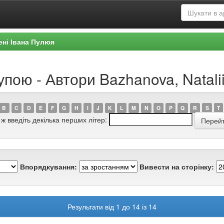
ені Івана Пулюя
упою - Автори Bazhanova, Natali
B
C
D
E
F
G
H
I
J
K
L
M
N
O
P
Q
R
S
T
 ж введіть декілька перших літер:
Впорядкування:
Вивести на сторінку:
Результати від 1 до 14 із 14