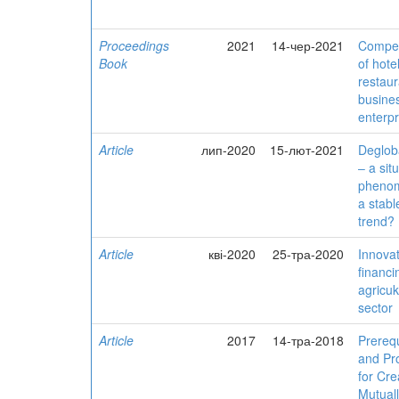
Proceedings
2021
14-чер-2021
Compet
Book
of hote
restaur
busine
enterpr
Article
лип-2020
15-лют-2021
Degloba
‒ a sit
pheno
a stabl
trend?
Article
кві-2020
25-тра-2020
Innova
financi
agricuk
sector
Article
2017
14-тра-2018
Prerequ
and Pr
for Cre
Mutual