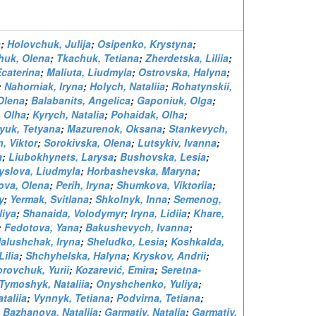
a
;
Holovchuk, Julija
;
Osipenko, Krystyna
;
huk, Olena
;
Tkachuk, Tetiana
;
Zherdetska, Liliia
;
Ecaterina
;
Maliuta, Liudmyla
;
Ostrovska, Halyna
;
;
Nahorniak, Iryna
;
Holych, Nataliia
;
Rohatynskii,
Olena
;
Balabanits, Angelica
;
Gaponiuk, Olga
;
, Olha
;
Kyrych, Natalia
;
Pohaidak, Olha
;
yuk, Tetyana
;
Mazurenok, Oksana
;
Stankevych,
, Viktor
;
Sorokivska, Olena
;
Lutsykiv, Ivanna
;
a
;
Liubokhynets, Larysa
;
Bushovska, Lesia
;
yslova, Liudmyla
;
Horbashevska, Maryna
;
va, Olena
;
Perih, Iryna
;
Shumkova, Viktoriia
;
y
;
Yermak, Svitlana
;
Shkolnyk, Inna
;
Semenog,
liya
;
Shanaida, Volodymyr
;
Iryna, Lidiia
;
Khare,
;
Fedotova, Yana
;
Bakushevych, Ivanna
;
alushchak, Iryna
;
Sheludko, Lesia
;
Koshkalda,
Lilia
;
Shchyhelska, Halyna
;
Kryskov, Andrii
;
rovchuk, Yurii
;
Kozarević, Emira
;
Seretna-
Tymoshyk, Nataliia
;
Onyshchenko, Yuliya
;
taliia
;
Vynnyk, Tetiana
;
Podvirna, Tetiana
;
;
Bazhanova, Nataliia
;
Garmatiy, Natalia
;
Garmatiy,