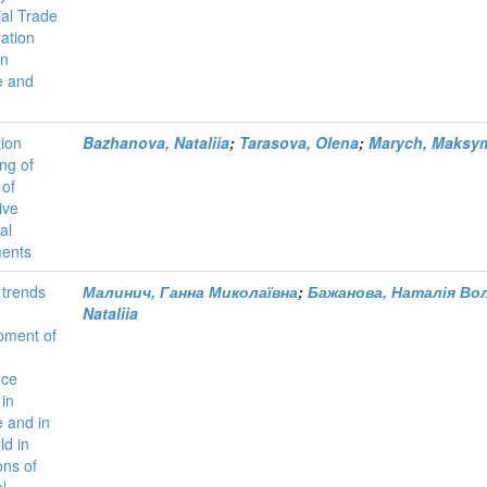
ial Trade
ation
en
e and
tion
Bazhanova, Nataliia
;
Tarasova, Olena
;
Marych, Maksy
ng of
 of
ive
al
ments
 trends
Малинич, Ганна Миколаївна
;
Бажанова, Наталія Во
Nataliia
pment of
nce
in
 and in
ld in
ons of