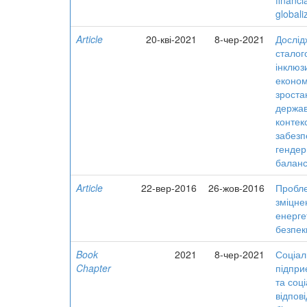
financi
globali
Article
20-кві-2021
8-чер-2021
Дослід
сталог
інклюз
економ
зроста
держав
контекс
забезп
гендер
баланс
Article
22-вер-2016
26-жов-2016
Пробл
зміцне
енерге
безпек
Book
2021
8-чер-2021
Соціал
Chapter
підпри
та соц
відпов