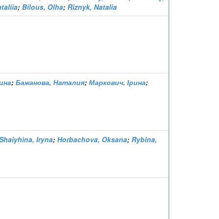
taliia
;
Bilous, Olha
;
Riznyk, Natalia
ина
;
Бажанова, Наталия
;
Маркович, Ірина
;
Shaiyhina, Iryna
;
Horbachova, Oksana
;
Rybina,