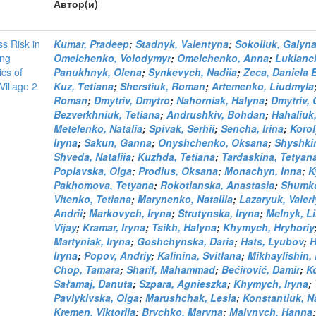
Автор(и)
s Risk in
Kumar, Pradeep
;
Stadnyk, Vаlentyna
;
Sokoliuk, Galyn
ng
Omelchenko, Volodymyr
;
Omelchenko, Anna
;
Lukianc
cs of
Panukhnyk, Olena
;
Synkevych, Nadiia
;
Zeca, Daniela 
Village 2
Kuz, Тetiana
;
Sherstiuk, Roman
;
Artemenko, Liudmyla
Roman
;
Dmytriv, Dmytro
;
Nahorniak, Halyna
;
Dmytriv, 
Bezverkhniuk, Tetiana
;
Andrushkiv, Bohdan
;
Hahaliuk
Metelenko, Natalia
;
Spivak, Serhii
;
Sencha, Irina
;
Korol
Iryna
;
Sakun, Ganna
;
Onyshchenko, Oksana
;
Shyshkin
Shveda, Nataliia
;
Kuzhda, Tetiana
;
Tardaskina, Tetyan
Poplavska, Olga
;
Prodius, Oksana
;
Monachyn, Inna
;
K
Pakhomova, Tetyana
;
Rokotianska, Anastasia
;
Shumko
Vitenko, Tetiana
;
Marynenko, Nataliia
;
Lazaryuk, Valeri
Andrii
;
Markovych, Iryna
;
Strutynska, Iryna
;
Melnyk, Li
Vijay
;
Kramar, Iryna
;
Tsikh, Halyna
;
Khymych, Hryhoriy
Martyniak, Iryna
;
Goshchynska, Daria
;
Hats, Lyubov
;
H
Iryna
;
Popov, Andriy
;
Kalinina, Svitlana
;
Mikhaylishin, 
Chop, Tamara
;
Sharif, Mahammad
;
Bećirović, Damir
;
Ko
Sałamaj, Danuta
;
Szpara, Agnieszka
;
Khymych, Iryna
;
Pavlykivska, Olga
;
Marushchak, Lesia
;
Konstantiuk, Na
Kremen, Viktoriia
;
Brychko, Maryna
;
Malynych, Hanna