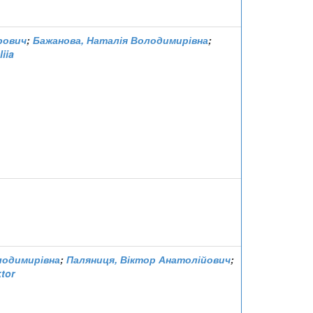
рович
;
Бажанова, Наталія Володимирівна
;
iia
лодимирівна
;
Паляниця, Віктор Анатолійович
;
ktor