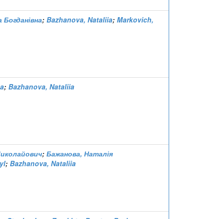
а Богданівна
;
Bazhanova, Nataliia
;
Markovich,
ha
;
Bazhanova, Nataliia
Миколайович
;
Бажанова, Наталія
yl
;
Bazhanova, Nataliia