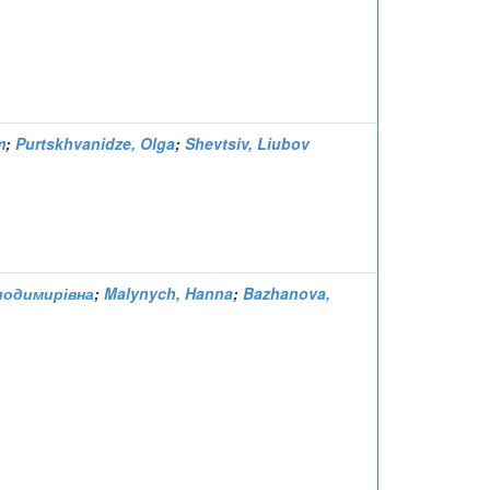
m
;
Purtskhvanidze, Olga
;
Shevtsiv, Liubov
лодимирівна
;
Malynych, Hanna
;
Bazhanova,