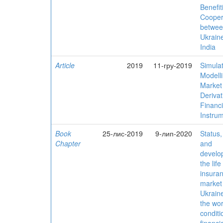
Benefit
Cooper
betwe
Ukrain
India
Article
2019
11-гру-2019
Simula
Modelli
Market
Derivat
Financi
Instru
Book
25-лис-2019
9-лип-2020
Status,
Chapter
and
develo
the life
insura
market 
Ukraine
the wor
conditi