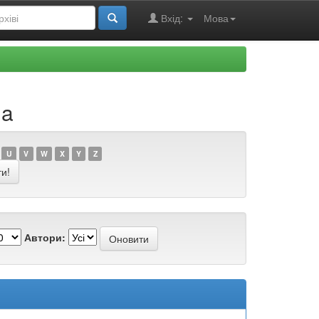
Вхід:
Мова
ia
U
V
W
X
Y
Z
Автори: