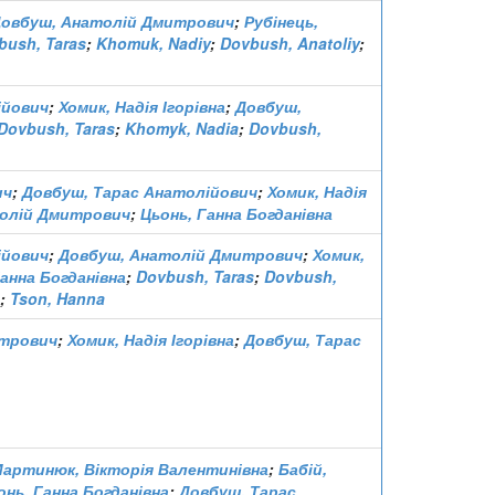
овбуш, Анатолій Дмитрович
;
Рубінець,
bush, Taras
;
Khomuk, Nadiy
;
Dovbush, Anatoliy
;
ійович
;
Хомик, Надія Ігорівна
;
Довбуш,
Dovbush, Taras
;
Khomyk, Nadia
;
Dovbush,
ич
;
Довбуш, Тарас Анатолійович
;
Хомик, Надія
олій Дмитрович
;
Цьонь, Ганна Богданівна
ійович
;
Довбуш, Анатолій Дмитрович
;
Хомик,
Ганна Богданівна
;
Dovbush, Taras
;
Dovbush,
;
Tson, Hanna
итрович
;
Хомик, Надія Ігорівна
;
Довбуш, Тарас
артинюк, Вікторія Валентинівна
;
Бабій,
онь, Ганна Богданівна
;
Довбуш, Тарас