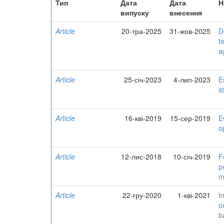
Тип
Дата
Дата
Н
випуску
внесення
Article
20-тра-2025
31-жов-2025
D
t
a
Article
25-січ-2023
4-лип-2023
E
s
Article
16-кві-2019
15-сер-2019
E
o
Article
12-лис-2018
10-січ-2019
F
p
m
Article
22-гру-2020
1-кві-2021
I
o
b