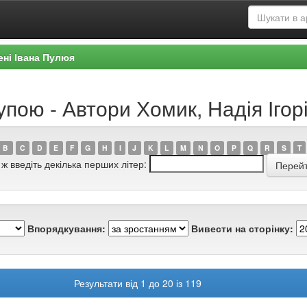
ені Івана Пулюя
упою - Автори Хомик, Надія Ігор
B
C
D
E
F
G
H
I
J
K
L
M
N
O
P
Q
R
S
T
 ж введіть декілька перших літер:
Впорядкування:
Вивести на сторінку:
Результати від 1 до 20 із 119