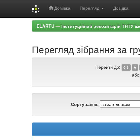
Домівка
Перегляд
Довідка
Skip
ELARTU — Інституційний репозитарій ТНТУ ім
navigation
Перегляд зібрання за гр
Перейти до:
0-9
A
або
Сортування: