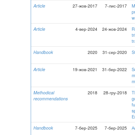
Article
27-жов-2017
7-лис-2017
M
p
w
Article
4-вер-2024
24-жов-2024
R
t
t
Handbook
2020
31-сер-2020
S
Article
19-жов-2021
31-бер-2022
S
m
m
Methodical
2018
28-гру-2018
T
recommendations
g
f
s
E
Handbook
7-бер-2025
7-бер-2025
А