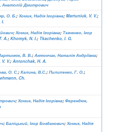
, Анатолій Дмитрович
р, О. Б.
;
Хомик, Надія Ігорівна
;
Martuniuk, V. V.
;
 I.
ійович
;
Хомик, Надія Ігорівна
;
Ткаченко, Ігор
. A.
;
Khomyk, N. I.
;
Tkachenko, I. G.
артинюк, В. В.
;
Антончак, Наталія Андріївна
;
 V. V.
;
Antonchak, H. A.
ва, О. С.
;
Калина, В.С.
;
Пилипенко, Г. О.
;
ehmann, Ch.
итрович
;
Хомик, Надія Ігорівна
;
Ферендюк,
ч
ич
;
Баліцький, Ігор Богданович
;
Хомик, Надія