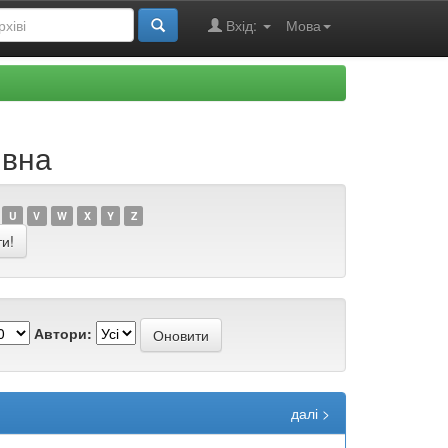
Вхід:
Мова
івна
U
V
W
X
Y
Z
Автори:
далі >