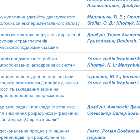
Анатолійович
;
Довбуш
кумулятивна здатність двостулкового
Мартинюк, В. В.
;
Столя
олюска за експериментального впливу
Stoliar, O. B.
;
Khomyk, N.
наліз контактних напружень у кріпленні
Довбуш, Тарас Анатол
руткових транспортерів
Григорович
;
Dovbush, T
ільськогосподарських машин
наліз продуктивності роботи
Хомик, Надія Ігорівна
;
М
апропонованих агродронових систем
Khomyk, N. I.
;
Martyniuk,
налітичне дослідження перспективи
Чурсінов, Ю.А.
;
Ковальо
роцесів автоматизації прийому, оцінки
Хомик, Надія Ігорівна
;
L
кості та закладання зерна на
ернопереробних підприємствах
аріанти задач і приклади їх розв’язку
Довбуш, Анатолій Дм
ля виконання розрахунково-графічних
Олександр Валерійови
обіт з курсу „Опір матеріалів“
досконалення процесів очищення
Гевко, Роман Богданов
оренеплодів при розробленні та
Ігорівна