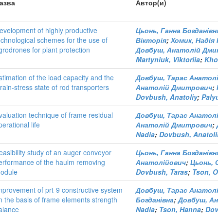
азва
Автор(и)
evelopment of highly productive
Цьонь, Ганна Богданівн
echnological schemes for the use of
Вікторія
;
Хомик, Надія 
grodrones for plant protection
Довбуш, Анатолій Дм
Martyniuk, Viktoriia
;
Kho
stimation of the load capacity and the
Довбуш, Тарас Анатол
train-stress state of rod transporters
Анатолій Дмитрович
;
Dovbush, Anatoliy
;
Paly
valuation technique of frame residual
Довбуш, Тарас Анатол
perational life
Анатолій Дмитрович
;
Nadia
;
Dovbush, Anatoli
easibility study of an auger conveyor
Цьонь, Ганна Богданівн
erformance of the haulm removing
Анатолійович
;
Цьонь,
odule
Dovbush, Taras
;
Tson, O
mprovement of prt-9 constructive system
Довбуш, Тарас Анатол
n the basis of frame elements strength
Богданівна
;
Довбуш, А
alance
Nadia
;
Tson, Hanna
;
Dov