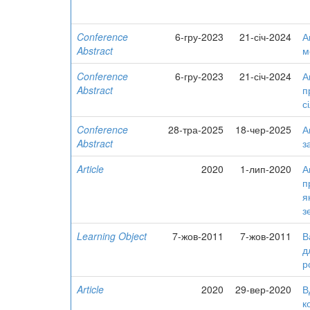
Conference
6-гру-2023
21-січ-2024
А
Abstract
м
Conference
6-гру-2023
21-січ-2024
А
Abstract
п
с
Conference
28-тра-2025
18-чер-2025
А
Abstract
з
Article
2020
1-лип-2020
А
п
я
з
Learning Object
7-жов-2011
7-жов-2011
В
д
р
Article
2020
29-вер-2020
В
к