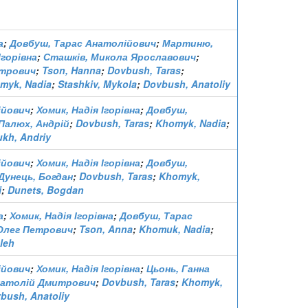
а
;
Довбуш, Тарас Анатолійович
;
Мартиню,
Ігорівна
;
Сташків, Микола Ярославович
;
итрович
;
Tson, Hanna
;
Dovbush, Taras
;
myk, Nadia
;
Stashkiv, Mykola
;
Dovbush, Anatoliy
ійович
;
Хомик, Надія Ігорівна
;
Довбуш,
Палюх, Андрій
;
Dovbush, Taras
;
Khomyk, Nadia
;
ukh, Andriy
ійович
;
Хомик, Надія Ігорівна
;
Довбуш,
Дунець, Богдан
;
Dovbush, Taras
;
Khomyk,
i
;
Dunets, Bogdan
а
;
Хомик, Надія Ігорівна
;
Довбуш, Тарас
 Олег Петрович
;
Tson, Anna
;
Khomuk, Nadia
;
leh
ійович
;
Хомик, Надія Ігорівна
;
Цьонь, Ганна
натолій Дмитрович
;
Dovbush, Taras
;
Khomyk,
bush, Anatoliy