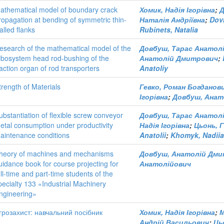
athematical model of boundary crack
Хомик, Надія Ігорівна
;
Д
ropagation at bending of symmetric thin-
Наталія Андріївна
;
Dov
alled flanks
Rubinets, Natalia
esearch of the mathematical model of the
Довбуш, Тарас Анатол
ribosystem head rod-bushing of the
Анатолій Дмитрович
;
raction organ of rod transporters
Anatoliy
trength of Materials
Гевко, Роман Богданов
Ігорівна
;
Довбуш, Анат
ubstantiation of flexible screw conveyor
Довбуш, Тарас Анатол
etal consumption under productivity
Надія Ігорівна
;
Цьонь, 
aintenance conditions
Anatolii
;
Khomyk, Nadiia
heory of machines and mechanisms
Довбуш, Анатолій Дм
uidance book for course projecting for
Анатолійович
ull-time and part-time students of the
pecialty 133 «Industrial Machinery
ngineering»
грозахист: навчальний посібник
Хомик, Надія Ігорівна
;
М
Андрій Васильович
;
Ць