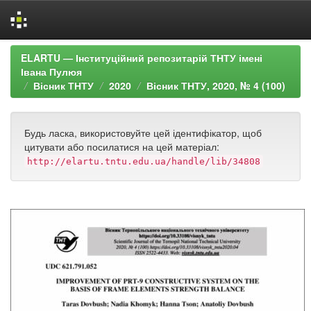
Skip
ELARTU — Інституційний репозитарій ТНТУ імені
navigation
Івана Пулюя
Вісник ТНТУ
2020
Вісник ТНТУ, 2020, № 4 (100)
Будь ласка, використовуйте цей ідентифікатор, щоб
цитувати або посилатися на цей матеріал:
http://elartu.tntu.edu.ua/handle/lib/34808