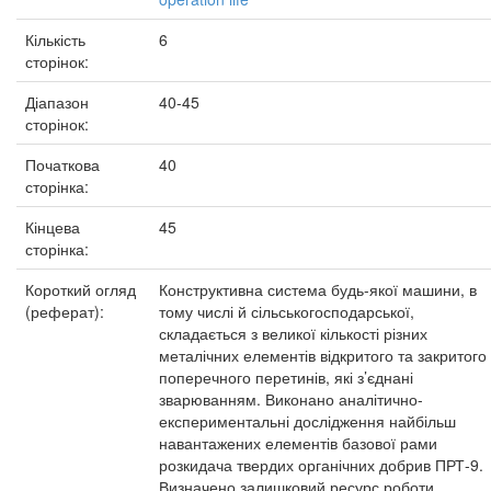
Кількість
6
сторінок:
Діапазон
40-45
сторінок:
Початкова
40
сторінка:
Кінцева
45
сторінка:
Короткий огляд
Конструктивна система будь-якої машини, в
(реферат):
тому числі й сільськогосподарської,
складається з великої кількості різних
металічних елементів відкритого та закритого
поперечного перетинів, які з’єднані
зварюванням. Виконано аналітично-
експериментальні дослідження найбільш
навантажених елементів базової рами
розкидача твердих органічних добрив ПРТ-9.
Визначено залишковий ресурс роботи