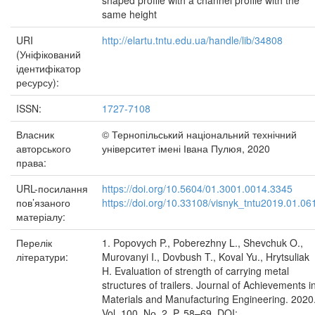
shaped profile with a channel profile with the
same height
URI
http://elartu.tntu.edu.ua/handle/lib/34808
(Уніфікований
ідентифікатор
ресурсу):
ISSN:
1727-7108
Власник
© Тернопільський національний технічний
авторського
університет імені Івана Пулюя, 2020
права:
URL-посилання
https://doi.org/10.5604/01.3001.0014.3345
пов’язаного
https://doi.org/10.33108/visnyk_tntu2019.01.06
матеріалу:
Перелік
1. Popovych P., Poberezhny L., Shevchuk O.,
літератури:
Murovanyi I., Dovbush T., Koval Yu., Hrytsuliak
H. Evaluation of strength of carrying metal
structures of trailers. Journal of Achievements i
Materials and Manufacturing Engineering. 2020
Vol. 100. Nо. 2. P. 58–69. DOI: