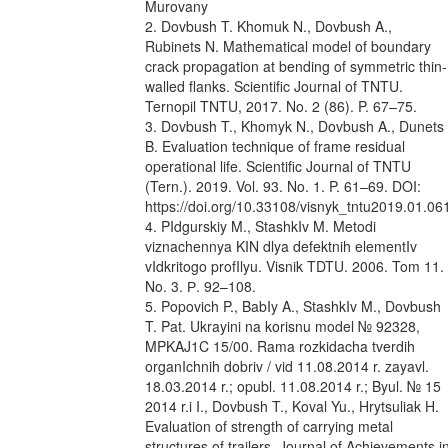
Murovany
2. Dovbush T. Khomuk N., Dovbush A.,
Rubinets N. Mathematical model of boundary
crack propagation at bending of symmetric thin-
walled flanks. Scientific Journal of TNTU.
Ternopil TNTU, 2017. No. 2 (86). P. 67–75.
3. Dovbush T., Khomyk N., Dovbush A., Dunets
B. Evaluation technique of frame residual
operational life. Scientific Journal of TNTU
(Tern.). 2019. Vol. 93. No. 1. P. 61–69. DOI:
https://doi.org/10.33108/visnyk_tntu2019.01.06
4. PIdgurskiy M., StashkIv M. Metodi
viznachennya KIN dlya defektnih elementIv
vIdkritogo profIlyu. Visnik TDTU. 2006. Tom 11.
No. 3. Р. 92–108.
5. Popovich P., BabIy A., StashkIv M., Dovbush
T. Pat. Ukrayini na korisnu model № 92328,
MPKAJ1C 15/00. Rama rozkidacha tverdih
organIchnih dobriv / vid 11.08.2014 r. zayavl.
18.03.2014 r.; opubl. 11.08.2014 r.; Byul. № 15
2014 r.i I., Dovbush T., Koval Yu., Hrytsuliak H.
Evaluation of strength of carrying metal
structures of trailers. Journal of Achievements i