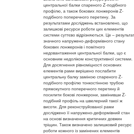
центральної балки спареного Z-подібного
профілю, а також бокових лонжеронів Z-
подібного поперечного перетину. За
результатами досліджень встановлено, що
залишкові ресурси роботи цих елементів
системи суттєво відрізняються. Це – результа
значного напружено-деформівного стану
бокових лонжеронів і помітного
недовантаження центральної балки, що є
основним недоліком конструктивної системи.
Для досягнення рівноміцності основних
елементів рами вирішено послабити
центральну балку заміною спареного Z-
подібного профілю тонкостінною трубою
прямокутного поперечного перетину й
посилити бокові лонжерони, замінивши Z-
подібний профіль на швелерний такої ж
висоти. Для реконструйованої рами
досліджено її напружено-деформівний стан
на основі визначення критичних довжин
тріщин. Також визначено залишковий ресурс
роботи кожного із замінених елементів