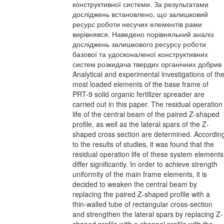
конструктивної системи. За результатами
досліджень встановлено, що залишковий
ресурс роботи несучих елементів рами
вирівнявся. Наведено порівняльний аналіз
досліджень залишкового ресурсу роботи
базової та удосконаленої конструктивних
систем розкидача твердих органічних добрив
Analytical and experimental investigations of th
most loaded elements of the base frame of
PRT-9 solid organic fertilizer spreader are
carried out in this paper. The residual operation
life of the central beam of the paired Z-shaped
profile, as well as the lateral spars of the Z-
shaped cross section are determined. Accordin
to the results of studies, it was found that the
residual operation life of these system elements
differ significantly. In order to achieve strength
uniformity of the main frame elements, it is
decided to weaken the central beam by
replacing the paired Z-shaped profile with a
thin-walled tube of rectangular cross-section
and strengthen the lateral spars by replacing Z-