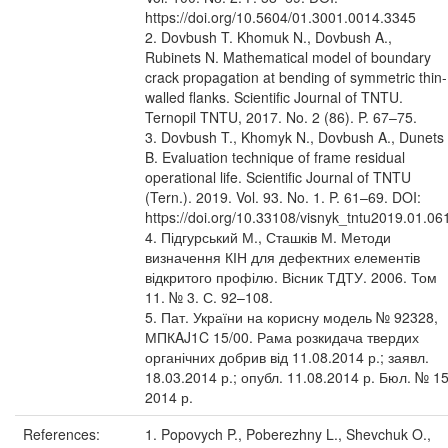
https://doi.org/10.5604/01.3001.0014.3345
2. Dovbush T. Khomuk N., Dovbush A.,
Rubinets N. Mathematical model of boundary
crack propagation at bending of symmetric thin-
walled flanks. Scientific Journal of TNTU.
Ternopil TNTU, 2017. No. 2 (86). P. 67–75.
3. Dovbush T., Khomyk N., Dovbush A., Dunets
B. Evaluation technique of frame residual
operational life. Scientific Journal of TNTU
(Tern.). 2019. Vol. 93. No. 1. P. 61–69. DOI:
https://doi.org/10.33108/visnyk_tntu2019.01.06
4. Підгурський М., Сташків М. Методи
визначення КІН для дефектних елементів
відкритого профілю. Вісник ТДТУ. 2006. Том
11. № 3. С. 92–108.
5. Пат. України на корисну модель № 92328,
МПКAJ1C 15/00. Рама розкидача твердих
органічних добрив від 11.08.2014 р.; заявл.
18.03.2014 р.; опубл. 11.08.2014 р. Бюл. № 1
2014 р.
References:
1. Popovych P., Poberezhny L., Shevchuk O.,