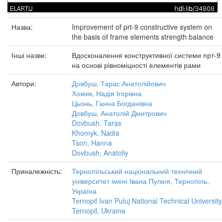
Назва:
Improvement of prt-9 constructive system on
the basis of frame elements strength balance
Інші назви:
Вдосконалення конструктивної системи прт-9
на основі рівноміцності елементів рами
Автори:
Довбуш, Тарас Анатолійович
Хомик, Надія Ігорівна
Цьонь, Ганна Богданівна
Довбуш, Анатолій Дмитрович
Dovbush, Taras
Khomyk, Nadia
Tson, Hanna
Dovbush, Anatoliy
Приналежність:
Тернопільський національний технічний
університет імені Івана Пулюя, Тернопіль,
Україна
Ternopil Ivan Puluj National Technical University
Ternopil, Ukraine