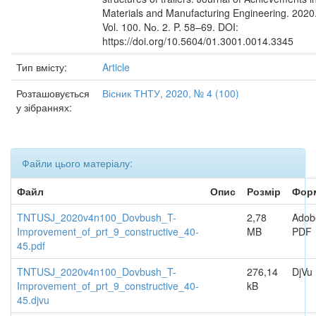
Materials and Manufacturing Engineering. 2020
Vol. 100. Nо. 2. P. 58–69. DOI:
https://doi.org/10.5604/01.3001.0014.3345
Тип вмісту:
Article
Розташовується
Вісник ТНТУ, 2020, № 4 (100)
у зібраннях:
Файли цього матеріалу:
Файл
Опис
Розмір
Фор
TNTUSJ_2020v4n100_Dovbush_T-
2,78
Adob
Improvement_of_prt_9_constructive_40-
MB
PDF
45.pdf
TNTUSJ_2020v4n100_Dovbush_T-
276,14
DjVu
Improvement_of_prt_9_constructive_40-
kB
45.djvu