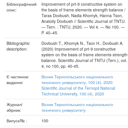
Бібліографічний
Improvement of prt-9 constructive system on
опис:
the basis of frame elements strength balance /
Taras Dovbush, Nadia Khomyk, Hanna Tson,
Anatoliy Dovbush // Scientific Journal of TNTU.
— Tern. : TNTU, 2020. — Vol 4. — No 100. —
P. 40–45.
Bibliographic
Dovbush T., Khomyk N., Tson H., Dovbush A.
description:
(2020) Improvement of prt-9 constructive
system on the basis of frame elements strength
balance. Scientific Journal of TNTU (Tern.), vol.
4, no 100, pp. 40-45.
Є частиною
Вісник Тернопільського національного
видання:
технічного університету, 100 (4), 2020
Scientific Journal of the Ternopil National
Technical University, 100 (4), 2020
Журнал/
Вісник Тернопільського національного
збірник:
технічного університету
Випуск/№ :
100