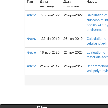
Тип
Дата
Дата
Назва
випуску
внесення
Article
25-січ-2022
25-гру-2022
Calculation of
surfaces of in
bodies with h
environment
Article
22-січ-2019
26-тра-2019
Calculation of
celullar pipeli
Article
18-вер-2020
23-гру-2020
Evaluation of 
materials acc
Article
21-лис-2017
26-гру-2017
Recommendatio
wall polyethyl