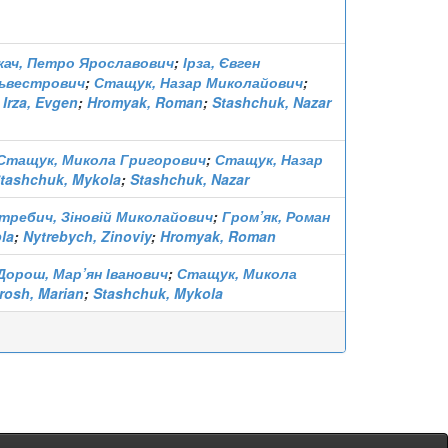
кач, Петро Ярославович
;
Ірза, Євген
львестрович
;
Стащук, Назар Миколайович
;
;
Irza, Evgen
;
Hromyak, Roman
;
Stashchuk, Nazar
Стащук, Микола Григорович
;
Стащук, Назар
tashchuk, Mykola
;
Stashchuk, Nazar
требич, Зіновій Миколайович
;
Гром’як, Роман
la
;
Nytrebych, Zinoviy
;
Hromyak, Roman
Дорош, Мар’ян Іванович
;
Стащук, Микола
rosh, Marian
;
Stashchuk, Mykola