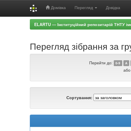
Домівка
Перегляд
Довідка
Skip
ELARTU — Інституційний репозитарій ТНТУ ім
navigation
Перегляд зібрання за г
Перейти до:
0-9
A
або
Сортування: