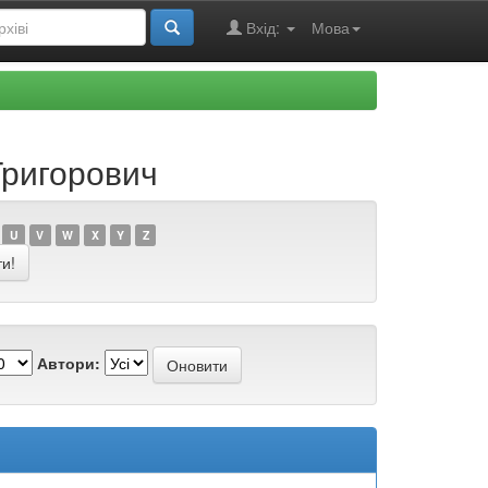
Вхід:
Мова
Григорович
U
V
W
X
Y
Z
Автори: