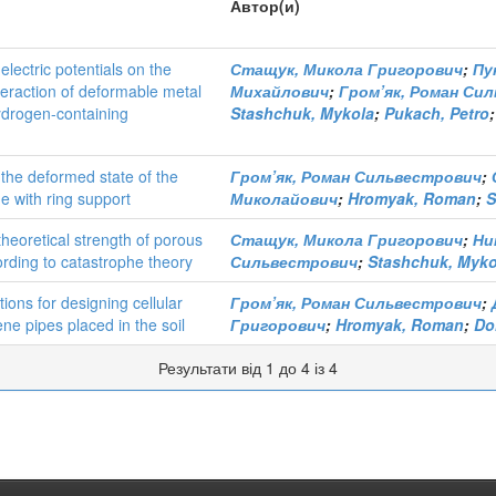
Автор(и)
 electric potentials on the
Стащук, Микола Григорович
;
Пу
teraction of deformable metal
Михайлович
;
Гром’як, Роман Си
ydrogen-containing
Stashchuk, Mykola
;
Pukach, Petro
 the deformed state of the
Гром’як, Роман Сильвестрович
;
ne with ring support
Миколайович
;
Hromyak, Roman
;
S
theoretical strength of porous
Стащук, Микола Григорович
;
Ни
ording to catastrophe theory
Сильвестрович
;
Stashchuk, Myko
ns for designing cellular
Гром’як, Роман Сильвестрович
;
ene pipes placed in the soil
Григорович
;
Hromyak, Roman
;
Do
Результати від 1 до 4 із 4