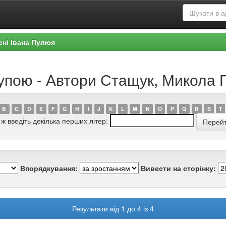
ені Івана Пулюя
рупою - Автори Стащук, Микола 
B
C
D
E
F
G
H
I
J
K
L
M
N
O
P
Q
R
S
T
 ж введіть декілька перших літер:
Впорядкування:
Вивести на сторінку:
Результати від 1 до 4 із 4