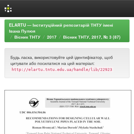
Skip
ELARTU — Інституційний репозитарій ТНТУ імені
navigation
Івана Пулюя
Вісник ТНТУ
2017
Вісник ТНТУ, 2017, № 3 (87)
Будь ласка, використовуйте цей ідентифікатор, щоб
цитувати або посилатися на цей матеріал:
http://elartu.tntu.edu.ua/handle/lib/22923