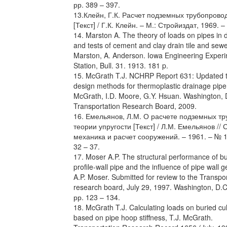
рр. 389 – 397.
13.Клейн, Г.К. Расчет подземных трубопрово
[Текст] / Г.К. Клейн. – М.: Стройиздат, 1969. –
14. Marston A. The theory of loads on pipes in 
and tests of cement and clay drain tile and sewe
Marston, A. Anderson. Iowa Engineering Exper
Station, Bull. 31. 1913. 181 p.
15. McGrath T.J. NCHRP Report 631: Updated t
design methods for thermoplastic drainage pipe,
McGrath, I.D. Moore, G.Y. Hsuan. Washington, 
Transportation Research Board, 2009.
16. Емельянов, Л.М. О расчете подземных тр
теории упругости [Текст] / Л.М. Емельянов // 
механика и расчет сооружений. – 1961. – № 1
32 – 37.
17. Moser A.P. The structural performance of b
profile-wall pipe and the influence of pipe wall 
A.P. Moser. Submitted for review to the Transpo
research board, July 29, 1997. Washington, D.C
рр. 123 – 134.
18. McGrath T.J. Calculating loads on buried cu
based on pipe hoop stiffness, T.J. McGrath.