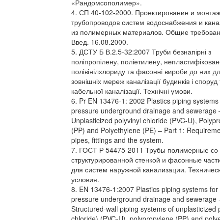
«Рандомсополимер».
4. СП 40-102-2000. Проектирование и монта
трубопроводов систем водоснабжения и кан
из полимерных материалов. Общие требован
Введ. 16.08.2000.
5. ДСТУ Б В.2.5-32:2007 Труби безнапірні з
поліпропілену, поліетилену, непластифікован
полівінілхлориду та фасонні вироби до них д
зовнішніх мереж каналізації будинків і споруд 
кабельної каналізації. Технічні умови.
6. Pr EN 13476-1: 2002 Plastics piping systems 
pressure underground drainage and sewerage 
Unplasticized polyvinyl chloride (PVC-U), Polyp
(PP) and Polyethylene (PE) – Part 1: Requireme
pipes, fittings and the system.
7. ГОСТ Р 54475-2011 Трубы полимерные со
структурированной стенкой и фасонные части
для систем наружной канализации. Техничес
условия.
8. EN 13476-1:2007 Plastics piping systems for
pressure underground drainage and sewerage 
Structured-wall piping systems of unplasticized 
chloride) (PVC-U), polypropylene (PP) and poly