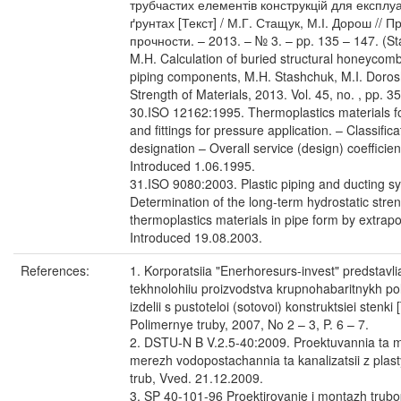
трубчастих елементів конструкцій для експлуа
ґрунтах [Текст] / М.Г. Стащук, М.І. Дорош // 
прочности. – 2013. – № 3. – pp. 135 – 147. (S
M.H. Calculation of buried structural honeycom
piping components, M.H. Stashchuk, M.I. Doros
Strength of Materials, 2013. Vol. 45, no. , pp. 3
30.ISO 12162:1995. Thermoplastics materials f
and fittings for pressure application. – Classific
designation – Overall service (design) coefficien
Introduced 1.06.1995.
31.ISO 9080:2003. Plastic piping and ducting s
Determination of the long-term hydrostatic stren
thermoplastics materials in pipe form by extrapo
Introduced 19.08.2003.
References:
1. Korporatsiia "Enerhoresurs-invest" predstavli
tekhnolohiiu proizvodstva krupnohabaritnykh p
izdelii s pustoteloi (sotovoi) konstruktsiei stenki [
Polimernye truby, 2007, No 2 – 3, P. 6 – 7.
2. DSTU-N B V.2.5-40:2009. Proektuvannia ta 
merezh vodopostachannia ta kanalizatsii z plas
trub, Vved. 21.12.2009.
3. SP 40-101-96 Proektirovanie i montazh trub