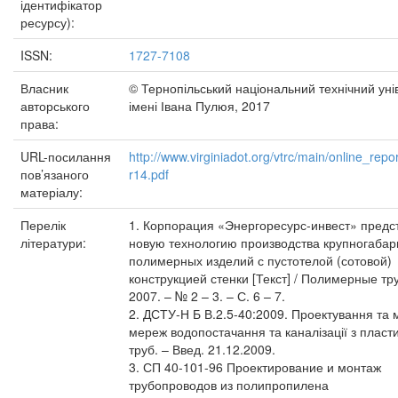
ідентифікатор
ресурсу):
ISSN:
1727-7108
Власник
© Тернопільський національний технічний уні
авторського
імені Івана Пулюя, 2017
права:
URL-посилання
http://www.virginiadot.org/vtrc/main/online_repo
пов’язаного
r14.pdf
матеріалу:
Перелік
1. Корпорация «Энергоресурс-инвест» предс
літератури:
новую технологию производства крупногаба
полимерных изделий с пустотелой (сотовой)
конструкцией стенки [Текст] / Полимерные тр
2007. – № 2 – 3. – С. 6 – 7.
2. ДСТУ-Н Б В.2.5-40:2009. Проектування та
мереж водопостачання та каналізації з пласт
труб. – Введ. 21.12.2009.
3. СП 40-101-96 Проектирование и монтаж
трубопроводов из полипропилена