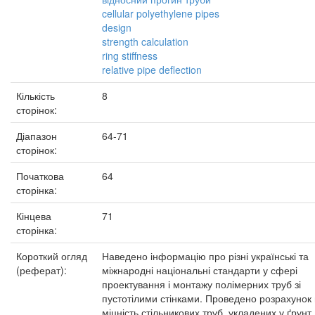
cellular polyethylene pipes
design
strength calculation
ring stiffness
relative pipe deflection
Кількість
8
сторінок:
Діапазон
64-71
сторінок:
Початкова
64
сторінка:
Кінцева
71
сторінка:
Короткий огляд
Наведено інформацію про різні українські та
(реферат):
міжнародні національні стандарти у сфері
проектування і монтажу полімерних труб зі
пустотілими стінками. Проведено розрахунок
міцність стільникових труб, укладених у ґрунт.