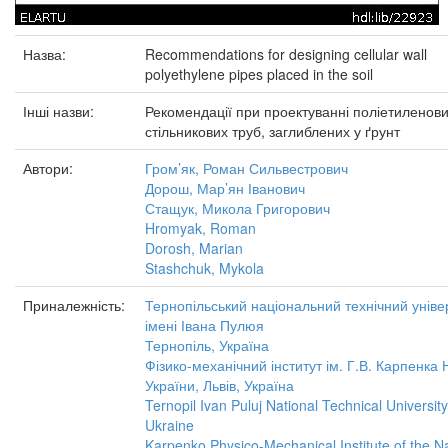
Назва:
Recommendations for designing cellular wall
polyethylene pipes placed in the soil
Інші назви:
Рекомендації при проектуванні поліетиленов
стільникових труб, заглиблених у ґрунт
Автори:
Гром’як, Роман Сильвестрович
Дорош, Мар’ян Іванович
Стащук, Микола Григорович
Hromyak, Roman
Dorosh, Marian
Stashchuk, Mykola
Приналежність:
Тернопільський національний технічний уніве
імені Івана Пулюя
Тернопіль, Україна
Фізико-механічний інститут ім. Г.В. Карпенка
України, Львів, Україна
Ternopil Ivan Puluj National Technical University
Ukraine
Karpenko Physico-Mechanical Institute of the Na