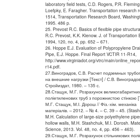
laboratory field tests, C.D. Rogers, P.R. Flemin
Loefpky, E. Faragher. Transportation research 
1514, Transportation Research Board, Washingt
1995. 486 p.
25. Prevost R.C. Basics of flexible pipe structura
R.C. Prevost, K.K. Kienow. J. of Transportation
1994, 120, no. 4, pp. 652 – 671.
26. Hoppe E.J. Evaluation of Polypropylene Dr
Pipe, E.J. Hoppe. Final Report VCTIR 11-R14,
http://www.virginiadot.org/vtrc/main/online_repo
r14.pdf.
27.Виноградов, С.В. Расчет подземных труб
на внешние нагрузки [Текст] / С.В. Виноградов
Стройиздат, 1980. – 135 с.
28.Стащук, М.Г. Розрахунок великогабаритни
поліетиленових труб з порожнистою стінкою [Т
М.Г. Стащук, М.І. Дорош // Фіз.-хім. механіка
матеріалів. – 2012. – № 4. – С. 39 – 45. (Stas
M.H. Calculation of large-size polyethylene pipe
hollow walls, M.H. Stashchuk, M.I. Dorosh. Mate
Science, 2013. Vol. 48, no. 4, pp. 456 – 463).
29.Стащук, М.Г. Розрахунок стільникових пол