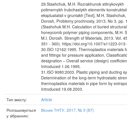
29.Stashchuk, M.H. Rozrakhunok stilnykovykh
polimernykh trubchastykh elementiv konstruktsii 
ekspluatatsii v gruntakh [Text], M.H. Stashchuk,
Dorosh, Problemy prochnosty, 2013, No 3, pp. 1
(Stashchuk M.H. Calculation of buried structural
honeycomb polymer piping components, M.H. S
M.I. Dorosh. Strength of Materials, 2013. Vol. 45
351 - 360). https://doi.org/10.1007/s11223-013
30.ISO 12162:1995. Thermoplastics materials f
and fittings for pressure application, Classificat
designation – Overall service (design) coefficien
Introduced 1.06.1995.
31.ISO 9080:2003. Plastic piping and ducting s
Determination of the long-term hydrostatic stren
thermoplastics materials in pipe form by extrapo
Introduced 19.08.2003.
Тип вмісту:
Article
Розташовується
Вісник ТНТУ, 2017, № 3 (87)
у зібраннях: