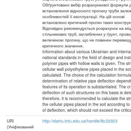
Обґрунтовано вибір розрахункової формули 
встановлення відносного прогину труби залеж
особливостей її експлуатації. На цій основі
встановлено критичний прогин таких конструк
Відповідно рекомендується розрахунок на міц
стільникових труб, заглиблених у ґрунт, прово
величиною прогину, що не повинен перевищ
критичного значення.
Information about various Ukrainian and interna
national standards in the field of design and inst
polymer pipes with hollow walls is given. The st
cellular wall polyethylene pipes placed in the soil
calculated. The choice of the calculation formula
determination of relative pipe deflection depend
features of its operation is substantiated. The cri
deflection of such structures on this basis is de
therefore, it is recommended to calculate the st
the cellular pipes placed in the soil according to
of deflection, which should not exceed the critica
URI
http://elartu.tntu.edu.ua/handle/lib/22923
(Уніфікований