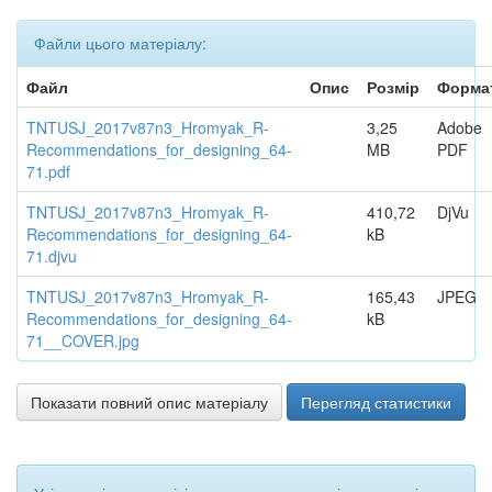
Файли цього матеріалу:
Файл
Опис
Розмір
Форма
TNTUSJ_2017v87n3_Hromyak_R-
3,25
Adobe
Recommendations_for_designing_64-
MB
PDF
71.pdf
TNTUSJ_2017v87n3_Hromyak_R-
410,72
DjVu
Recommendations_for_designing_64-
kB
71.djvu
TNTUSJ_2017v87n3_Hromyak_R-
165,43
JPEG
Recommendations_for_designing_64-
kB
71__COVER.jpg
Показати повний опис матеріалу
Перегляд статистики