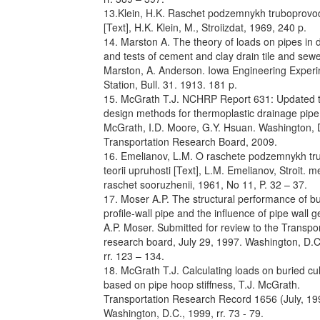
13.Klein, H.K. Raschet podzemnykh truboprovo
[Text], H.K. Klein, M., Stroiizdat, 1969, 240 p.
14. Marston A. The theory of loads on pipes in 
and tests of cement and clay drain tile and sewe
Marston, A. Anderson. Iowa Engineering Exper
Station, Bull. 31. 1913. 181 p.
15. McGrath T.J. NCHRP Report 631: Updated t
design methods for thermoplastic drainage pipe,
McGrath, I.D. Moore, G.Y. Hsuan. Washington, 
Transportation Research Board, 2009.
16. Emelianov, L.M. O raschete podzemnykh tr
teorii upruhosti [Text], L.M. Emelianov, Stroit. m
raschet sooruzhenii, 1961, No 11, P. 32 – 37.
17. Moser A.P. The structural performance of b
profile-wall pipe and the influence of pipe wall 
A.P. Moser. Submitted for review to the Transpo
research board, July 29, 1997. Washington, D.C
rr. 123 – 134.
18. McGrath T.J. Calculating loads on buried cu
based on pipe hoop stiffness, T.J. McGrath.
Transportation Research Record 1656 (July, 19
Washington, D.C., 1999, rr. 73 - 79.