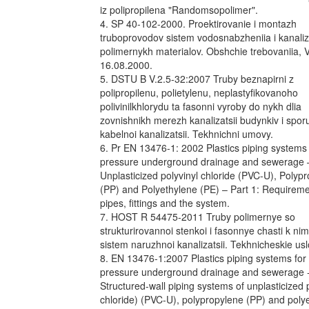
iz polipropilena "Randomsopolimer".
4. SP 40-102-2000. Proektirovanie i montazh
truboprovodov sistem vodosnabzheniia i kanaliza
polimernykh materialov. Obshchie trebovaniia, 
16.08.2000.
5. DSTU B V.2.5-32:2007 Truby beznapirni z
polipropilenu, polietylenu, neplastyfikovanoho
polivinilkhlorydu ta fasonni vyroby do nykh dlia
zovnishnikh merezh kanalizatsii budynkiv i spor
kabelnoi kanalizatsii. Tekhnichni umovy.
6. Pr EN 13476-1: 2002 Plastics piping systems 
pressure underground drainage and sewerage 
Unplasticized polyvinyl chloride (PVC-U), Polyp
(PP) and Polyethylene (PE) – Part 1: Requireme
pipes, fittings and the system.
7. HOST R 54475-2011 Truby polimernye so
strukturirovannoi stenkoi i fasonnye chasti k nim
sistem naruzhnoi kanalizatsii. Tekhnicheskie usl
8. EN 13476-1:2007 Plastics piping systems for
pressure underground drainage and sewerage 
Structured-wall piping systems of unplasticized 
chloride) (PVC-U), polypropylene (PP) and poly