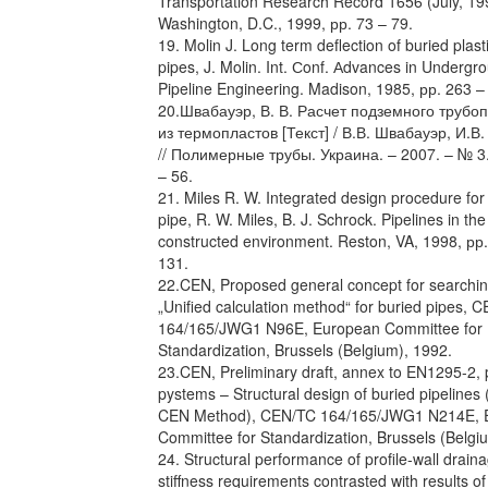
Transportation Research Record 1656 (July, 19
Washington, D.C., 1999, рр. 73 – 79.
19. Molin J. Long term deflection of buried plas
pipes, J. Molin. Int. Сonf. Аdvances in Undergr
Pipeline Engineering. Madison, 1985, рр. 263 –
20.Швабауэр, В. В. Расчет подземного трубо
из термопластов [Текст] / В.В. Швабауэр, И.В.
// Полимерные трубы. Украина. – 2007. – № 3.
– 56.
21. Miles R. W. Integrated design procedure for 
pipe, R. W. Miles, B. J. Schrock. Pipelines in the
constructed environment. Reston, VA, 1998, рр
131.
22.CEN, Proposed general concept for searchin
„Unified calculation method“ for buried pipes, 
164/165/JWG1 N96E, European Committee for
Standardization, Brussels (Belgium), 1992.
23.CEN, Preliminary draft, annex to EN1295-2, 
pystems – Structural design of buried pipelin
CEN Method), CEN/TC 164/165/JWG1 N214E, 
Committee for Standardization, Brussels (Belgi
24. Structural performance of profile-wall drain
stiffness requirements contrasted with results of