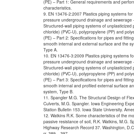
(PE) – Part 1: General requirements and perfo
characteristics.
9. EN 13476-2:2007 Plastics piping systems for
pressure underground drainage and sewerage 
Structured-wall piping systems of unplasticized 
chloride) (PVC-U), polypropylene (PP) and poly
(PE) – Part 2: Specifications for pipes and fitting
smooth internal and external surface and the s
Type A.
10. EN 13476-3:2009 Plastics piping systems fo
pressure underground drainage and sewerage 
Structured-wall piping systems of unplasticized 
chloride) (PVC-U), polypropylene (PP) and poly
(PE) – Part 3: Specifications for pipes and fitting
smooth internal and profiled external surface a
system, Type B.
11. Spangler M.G. The Structural Design of Flex
Culverts, M.G. Spangler. Iowa Engineering Exp
Station Bulletin 153. Iowa State University. Ame
12. Watkins R.K. Some characteristics of the mo
passive resistance of soil, R.K. Watkins, M.G. S
Highway Research Record 37. Washington, D.C.
rr. 389 – 397.