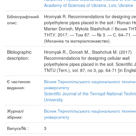
Academy of Sciences of Ukraine, Lviv, Ukraine
Бібліографічний
Hromyak R. Recommendations for designing cell
опис:
polyethylene pipes placed in the soil / Roman 
Marian Dorosh, Mykola Stashchuk // Вісник ТНТ
ТНТУ, 2017. — Том 87. — № 3. — С. 64–71. 
(Механіка та матеріалознавство).
Bibliographic
Hromyak R., Dorosh M., Stashchuk M. (2017)
description:
Recommendations for designing cellular wall
polyethylene pipes placed in the soil. Scientific 
TNTU (Tern.), vol. 87, no 3, pp. 64-71 [in Englis
Є частиною
Вісник Тернопільського національного технічн
видання:
університету
Scientific Journal of the Ternopil National Techn
University
Журнал/
Вісник Тернопільського національного технічн
збірник:
університету
Випуск/№ :
3