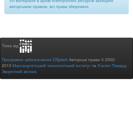
Усі матеріали в архіві електронних ресурсів захищені
авторським правом, всі права збережені.
Тема від
Програмне забезпечення DSpace
Авторські права © 2002-
2013
Массачусетський технологічний інститут
та
Х’юлет Пакард
-
Зворотний зв’язок