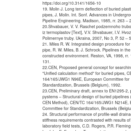
https://doi.org/10.3141/1656-10
19. Molin J. Long term deflection of buried plas
pipes, J. Molin. Int. Sonf. Advances in Undergr
Pipeline Engineering. Madison, 1985, rr. 263 – 
20.Shvabauer, V. V. Raschet podzemnoho trub
iz termoplastov [Text], V.V. Shvabauer, I.V. Hvo
Polimernye truby. Ukraina, 2007, No 3, P. 52 – 
21. Miles R. W. Integrated design procedure for 
pipe, R. W. Miles, B. J. Schrock. Pipelines in the
constructed environment. Reston, VA, 1998, rr.
131.
22.CEN, Proposed general concept for searchin
"Unified calculation method" for buried pipes, 
164/165/JWG1 N96E, European Committee for
Standardization, Brussels (Belgium), 1992.
23.CEN, Preliminary draft, annex to EN1295-2, 
pystems – Structural design of buried pipelin
CEN Method), CEN/TC 164/165/JWG1 N214E, 
Committee for Standardization, Brussels (Belgi
24. Structural performance of profile-wall drain
stiffness requirements contrasted with results of
laboratory field tests, C.D. Rogers, P.R. Flemin