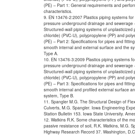
(PE) – Part 1: General requirements and perfo
characteristics.
9. EN 13476-2:2007 Plastics piping systems for
pressure underground drainage and sewerage 
Structured-wall piping systems of unplasticized 
chloride) (PVC-U), polypropylene (PP) and poly
(PE) – Part 2: Specifications for pipes and fitting
smooth internal and external surface and the s
Type A.
10. EN 13476-3:2009 Plastics piping systems fo
pressure underground drainage and sewerage 
Structured-wall piping systems of unplasticized 
chloride) (PVC-U), polypropylene (PP) and poly
(PE) – Part 3: Specifications for pipes and fitting
smooth internal and profiled external surface a
system, Type B.
11. Spangler M.G. The Structural Design of Flex
Culverts, M.G. Spangler. Iowa Engineering Exp
Station Bulletin 153. Iowa State University. Ame
12. Watkins R.K. Some characteristics of the mo
passive resistance of soil, R.K. Watkins, M.G. S
Highway Research Record 37. Washington, D.C.