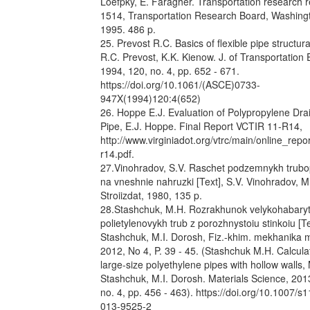
Loefpky, E. Faragher. Transportation research 
1514, Transportation Research Board, Washingt
1995. 486 p.
25. Prevost R.C. Basics of flexible pipe structura
R.C. Prevost, K.K. Kienow. J. of Transportation
1994, 120, no. 4, pp. 652 - 671.
https://doi.org/10.1061/(ASCE)0733-
947X(1994)120:4(652)
26. Hoppe E.J. Evaluation of Polypropylene Dr
Pipe, E.J. Hoppe. Final Report VCTIR 11-R14,
http://www.virginiadot.org/vtrc/main/online_repo
r14.pdf.
27.Vinohradov, S.V. Raschet podzemnykh trub
na vneshnie nahruzki [Text], S.V. Vinohradov, M
Stroiizdat, 1980, 135 p.
28.Stashchuk, M.H. Rozrakhunok velykohabary
polietylenovykh trub z porozhnystoiu stinkoiu [T
Stashchuk, M.I. Dorosh, Fiz.-khim. mekhanika ma
2012, No 4, P. 39 - 45. (Stashchuk M.H. Calcula
large-size polyethylene pipes with hollow walls,
Stashchuk, M.I. Dorosh. Materials Science, 2013
no. 4, pp. 456 - 463). https://doi.org/10.1007/s
013-9525-2