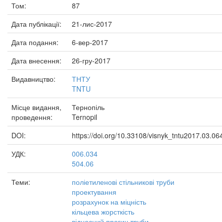
Том:
87
Дата публікації:
21-лис-2017
Дата подання:
6-вер-2017
Дата внесення:
26-гру-2017
Видавництво:
ТНТУ
TNTU
Місце видання,
Тернопіль
проведення:
Ternopil
DOI:
https://doi.org/10.33108/visnyk_tntu2017.03.06
УДК:
006.034
504.06
Теми:
поліетиленові стільникові труби
проектування
розрахунок на міцність
кільцева жорсткість
відносний прогин труби