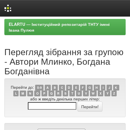
Skip
ELARTU — Інституційний репозитарій ТНТУ імені
navigation
Івана Пулюя
Перегляд зібрання за групою
- Автори Млинко, Богдана
Богданівна
Перейти до:
0-9
A
B
C
D
E
F
G
H
I
J
K
L
M
N
O
P
Q
R
S
T
U
V
W
X
Y
Z
або ж введіть декілька перших літер: