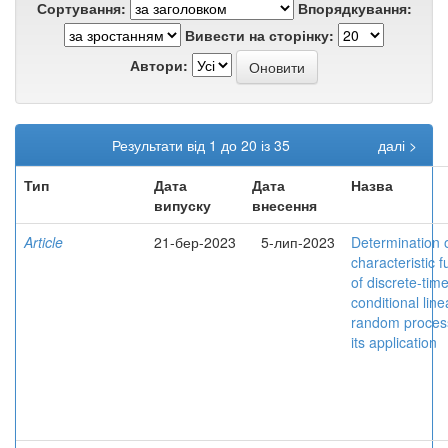
Сортування:
Впорядкування:
Вивести на сторінку:
Автори:
Результати від 1 до 20 із 35
далі >
Тип
Дата
Дата
Назва
випуску
внесення
Article
21-бер-2023
5-лип-2023
Determination o
characteristic f
of discrete-tim
conditional line
random proces
its application