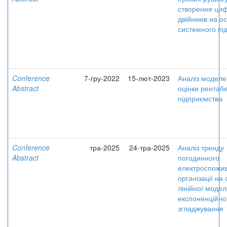
створення ци
двійників на о
системного пі
Conference
7-гру-2022
15-лют-2023
Аналіз моделе
Abstract
оцінки рентаб
підприємства
Conference
тра-2025
24-тра-2025
Аналіз тренду
Abstract
погодинного
електроспожи
організації на 
лінійної модел
експоненційно
згладжування