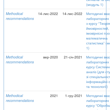
(модуль 1)
Methodical
14-лис-2022
14-лис-2022
Методичні вказ
recommendations
лабораторних 
з курсу “Теорія
ймовірностей,
імовірнісні пр
математична
статистика” (
1)
Methodical
вер-2020
21-січ-2021
Методичні вказ
recommendations
лабораторних 
курсу Систем
аналіз (для ст
зі спеціальност
інформаційні 
та технології)
Methodical
2021
1-гру-2021
Методичні вказ
recommendations
лабораторних 
курсу “Обробк