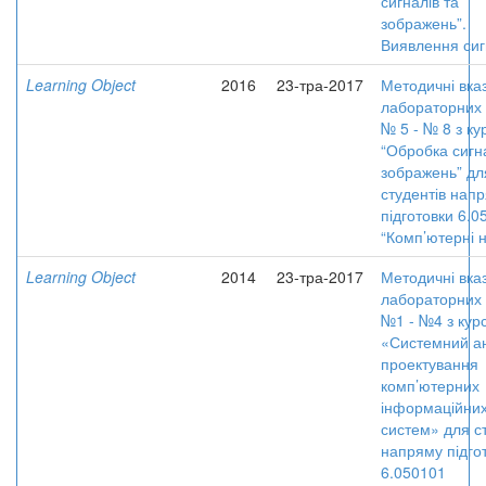
сигналів та
зображень”.
Виявлення сиг
Learning Object
2016
23-тра-2017
Методичні вказ
лабораторних 
№ 5 - № 8 з ку
“Обробка сигна
зображень” дл
студентів нап
підготовки 6.0
“Комп’ютерні 
Learning Object
2014
23-тра-2017
Методичні вказ
лабораторних 
№1 - №4 з кур
«Системний ан
проектування
комп’ютерних
інформаційни
систем» для с
напряму підго
6.050101