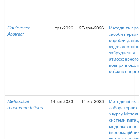
Conference
тра-2026
27-тра-2026
Методи та про
Abstract
засоби первин
обробки даних
задачах моніт
забруднення
атмосферного
повітря в околі
об’єктів енерг
Methodical
14-кві-2023
14-кві-2023
Методичні вказ
recommendations
лабораторних 
з курсу Методи
системи імітац
моделювання
інформаційни
сигналів та си