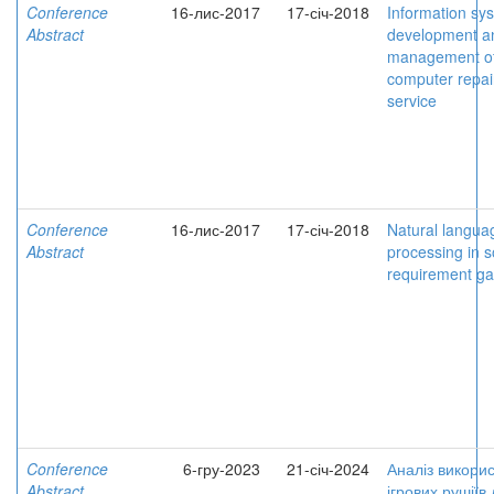
Conference
16-лис-2017
17-січ-2018
Information sy
Abstract
development a
management o
computer repai
service
Conference
16-лис-2017
17-січ-2018
Natural langua
Abstract
processing in s
requirement ga
Conference
6-гру-2023
21-січ-2024
Аналіз викори
Abstract
ігрових рушіїв