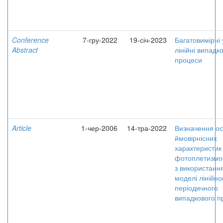
Conference
7-гру-2022
19-січ-2023
Багатовимірні 
Abstract
лінійні випадко
процеси
Article
1-чер-2006
14-тра-2022
Визначення о
ймовірнісних
характеристик
фотоплетизмо
з використанн
моделі лінійно
періодичного
випадкового п