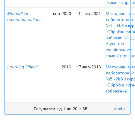
“Комп’ютерні 
Methodical
вер-2020
11-січ-2021
Методичні вказ
recommendations
лабораторних 
№1 − №3 з кур
“Обробка сигна
зображень” (д
студентів
спеціальності 
комп’ютерні н
Learning Object
2016
17-вер-2016
Методичні вказ
лабораторних 
№5 - №8 з кур
"Обробка сигна
зображень"
Результати від 1 до 20 із 35
далі >