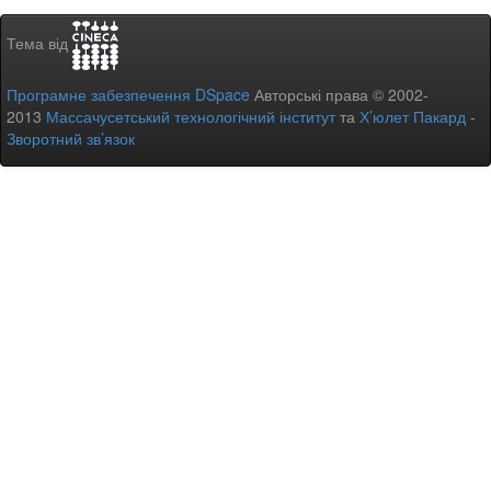
Тема від
Програмне забезпечення DSpace
Авторські права © 2002-
2013
Массачусетський технологічний інститут
та
Х’юлет Пакард
-
Зворотний зв’язок