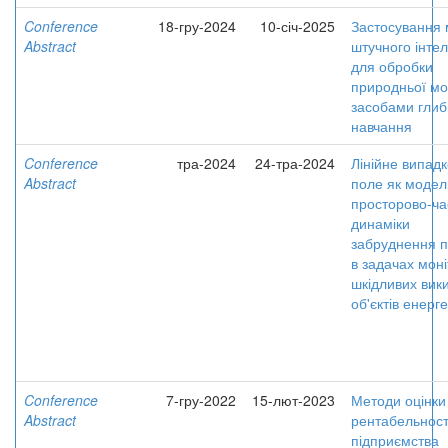
Conference
18-гру-2024
10-січ-2025
Застосування 
Abstract
штучного інтел
для обробки
природньої м
засобами глиб
навчання
Conference
тра-2024
24-тра-2024
Лінійне випад
Abstract
поле як модел
просторово-ча
динаміки
забруднення п
в задачах мон
шкідливих вики
об'єктів енерг
Conference
7-гру-2022
15-лют-2023
Методи оцінки
Abstract
рентабельност
підприємства