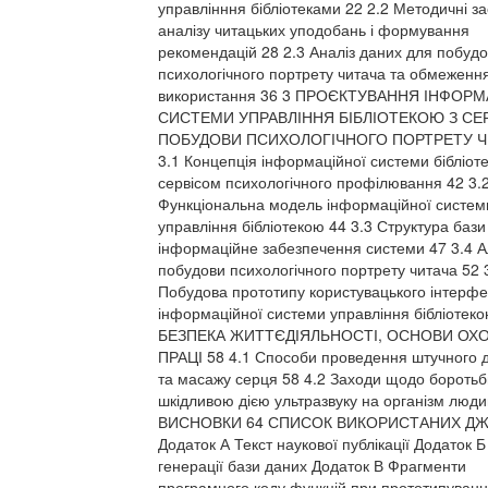
управлінння бібліотеками 22 2.2 Методичні з
аналізу читацьких уподобань і формування
рекомендацій 28 2.3 Аналіз даних для побуд
психологічного портрету читача та обмеження
використання 36 3 ПРОЄКТУВАННЯ ІНФОРМ
СИСТЕМИ УПРАВЛІННЯ БІБЛІОТЕКОЮ З СЕ
ПОБУДОВИ ПСИХОЛОГІЧНОГО ПОРТРЕТУ Ч
3.1 Концепція інформаційної системи бібліоте
сервісом психологічного профілювання 42 3.
Функціональна модель інформаційної систем
управління бібліотекою 44 3.3 Структура бази
інформаційне забезпечення системи 47 3.4 
побудови психологічного портрету читача 52 
Побудова прототипу користувацького інтерф
інформаційної системи управління бібліотеко
БЕЗПЕКА ЖИТТЄДІЯЛЬНОСТІ, ОСНОВИ ОХ
ПРАЦІ 58 4.1 Способи проведення штучного 
та масажу серця 58 4.2 Заходи щодо боротьб
шкідливою дією ультразвуку на організм люди
ВИСНОВКИ 64 СПИСОК ВИКОРИСТАНИХ ДЖ
Додаток А Текст наукової публікації Додаток 
генерації бази даних Додаток В Фрагменти
програмного коду функцій при прототипуванні