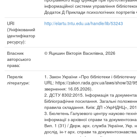
інформаційної системи управління бібліотек
Додаток Д Приклади психологічних портретів 
URI
http://elartu.tntu.edu.ua/handle/lib/53243
(Уніфікований
ідентифікатор
ресурсу):
Власник
© Яцишин Вікторія Василівна, 2026
авторського
права:
Перелік
1. Закон України «Про бібліотеки і бібліотечну
літератури:
URL: https://zakon.rada.gov.ua/laws/show/32/9
звернення: 16.05.2026).
2. ДСТУ 8302:2015. Інформація та документац
Бібліографічне посилання. Загальні положенн
правила складання. Київ: ДП «УкрНДНЦ», 2016
3. Бюлетень Галузевого центру науково-техні
інформації з архівної справи та документозна
Вип. 1 (31) / Держ. арх. служба України, Укр. н
дослід. ін-т арх. справи та документознавства,