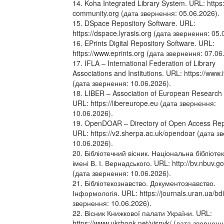
14. Koha Integrated Library System. URL: https:
community.org (дата звернення: 05.06.2026).
15. DSpace Repository Software. URL:
https://dspace.lyrasis.org (дата звернення: 05.
16. EPrints Digital Repository Software. URL:
https://www.eprints.org (дата звернення: 07.06
17. IFLA – International Federation of Library
Associations and Institutions. URL: https://www.i
(дата звернення: 10.06.2026).
18. LIBER – Association of European Research L
URL: https://libereurope.eu (дата звернення:
10.06.2026).
19. OpenDOAR – Directory of Open Access Repo
URL: https://v2.sherpa.ac.uk/opendoar (дата з
10.06.2026).
20. Бібліотечний вісник. Національна бібліоте
імені В. І. Вернадського. URL: http://bv.nbuv.g
(дата звернення: 10.06.2026).
21. Бібліотекознавство. Документознавство.
Інформологія. URL: https://journals.uran.ua/bd
звернення: 10.06.2026).
22. Вісник Книжкової палати України. URL:
https://www.ukrbook.net/visnyk/ (дата зверненн