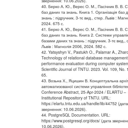
звернення: 10.06.2026).
40. Берко А. Ю., Верес О. М., Пасічник В. В. 
баз даних та знань. Книга 1. Організація баз 
знань : підручник. 3-тє вид., стер. Львів : Маг
2024. 675 с.
41. Берко А. Ю., Верес О. М., Пасічник В. В. 
баз даних та знань. Книга 2. Системи управлі
базами даних та знань : підручник. 3-тє вид., 
Львів : Магнолія 2006, 2024. 582 с.
42. Yatsyshyn V., Pastukh O., Palamar A., Zhar
Technology of relational database management
performance evaluation during computer syste
Scientific Journal of TNTU. 2023. Vol. 109, No. 
65.
43. Возьна Х., Яцишин В. Концептуальна архі
автоматизованої системи управління бібліоте
Conference Abstract, 25-Apr-2024 / ELARTU –
Institutional Repository of TNTU. URL:
https://elartu.tntu.edu.ua/handle/lib/44752 (дата
звернення: 10.06.2026).
44. PostgreSQL Documentation. URL:
https://www.postgresql.org/docs/ (дата звернен
10.06.2026).