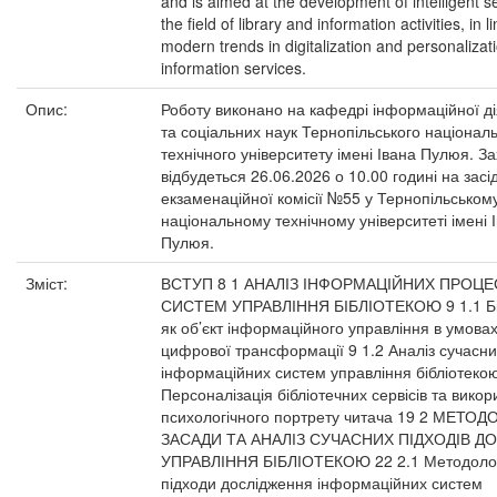
and is aimed at the development of intelligent se
the field of library and information activities, in l
modern trends in digitalization and personalizat
information services.
Опис:
Роботу виконано на кафедрі інформаційної ді
та соціальних наук Тернопільського націонал
технічного університету імені Івана Пулюя. З
відбудеться 26.06.2026 о 10.00 годині на засі
екзаменаційної комісії №55 у Тернопільськом
національному технічному університеті імені 
Пулюя.
Зміст:
ВСТУП 8 1 АНАЛІЗ ІНФОРМАЦІЙНИХ ПРОЦЕ
СИСТЕМ УПРАВЛІННЯ БІБЛІОТЕКОЮ 9 1.1 Бі
як об’єкт інформаційного управління в умова
цифрової трансформації 9 1.2 Аналіз сучасни
інформаційних систем управління бібліотекою
Персоналізація бібліотечних сервісів та вико
психологічного портрету читача 19 2 МЕТОД
ЗАСАДИ ТА АНАЛІЗ СУЧАСНИХ ПІДХОДІВ ДО
УПРАВЛІННЯ БІБЛІОТЕКОЮ 22 2.1 Методолог
підходи дослідження інформаційних систем