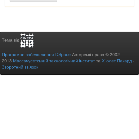
Тема від
Програмне забезпечення DSpace
Авторські права © 2002-
2013
Массачусетський технологічний інститут
та
Х’юлет Пакард
-
Зворотний зв’язок