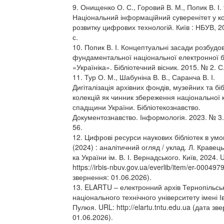
9. Онищенко О. С., Горовий В. М., Попик В. І. т
Національний інформаційний суверенітет у ко
розвитку цифрових технологій. Київ : НБУВ, 2
с.
10. Попик В. І. Концептуальні засади розбудо
фундаментальної національної електронної б
«Україніка». Бібліотечний вісник. 2015. № 2. С
11. Тур О. М., Шабуніна В. В., Саранча В. І.
Дигіталізація архівних фондів, музейних та бі
колекцій як чинник збереження національної 
спадщини України. Бібліотекознавство.
Документознавство. Інформологія. 2023. № 3.
56.
12. Цифрові ресурси наукових бібліотек в умо
(2024) : аналітичний огляд / уклад. Л. Кравець
ка України ім. В. І. Вернадського. Київ, 2024. 
https://irbis-nbuv.gov.ua/everlib/item/er-000497
звернення: 01.06.2026).
13. ELARTU – електронний архів Тернопільсь
національного технічного університету імені І
Пулюя. URL: http://elartu.tntu.edu.ua (дата зв
01.06.2026).