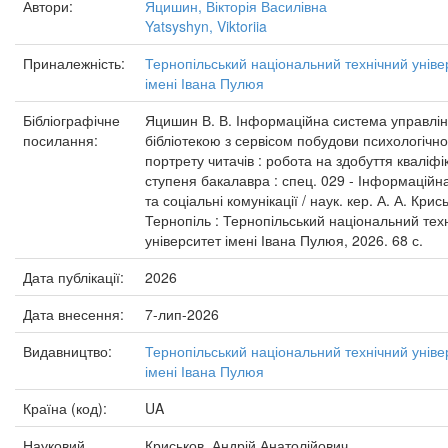
Автори:
Яцишин, Вікторія Василівна
Yatsyshyn, Viktoriia
Приналежність:
Тернопільський національний технічний уніве
імені Івана Пулюя
Бібліографічне
Яцишин В. В. Інформаційна система управлі
посилання:
бібліотекою з сервісом побудови психологічно
портрету читачів : робота на здобуття кваліфі
ступеня бакалавра : спец. 029 - Інформаційн
та соціальні комунікації / наук. кер. А. А. Крис
Тернопіль : Тернопільський національний тех
університет імені Івана Пулюя, 2026. 68 с.
Дата публікації:
2026
Дата внесення:
7-лип-2026
Видавництво:
Тернопільський національний технічний уніве
імені Івана Пулюя
Країна (код):
UA
Науковий
Криськов, Андрій Анатолійович