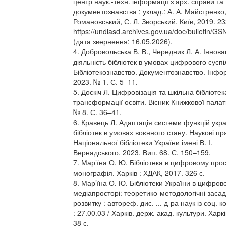
центр наук.-техн. інформації з арх. справи та
документознавства ; уклад.: А. А. Майстренко,
Романовський, С. Л. Зворський. Київ, 2019. 23
https://undiasd.archives.gov.ua/doc/bulletin/GS
(дата звернення: 16.05.2026).
4. Добровольська В. В., Чередник Л. А. Іннова
діяльність бібліотек в умовах цифрового суспі
Бібліотекознавство. Документознавство. Інфо
2023. № 1. С. 5–11.
5. Доскіч Л. Цифровізація та шкільна бібліотек
трансформації освіти. Вісник Книжкової палат
№ 8. С. 36–41.
6. Кравець Л. Адаптація системи функцій укра
бібліотек в умовах воєнного стану. Наукові пр
Національної бібліотеки України імені В. І.
Вернадського. 2023. Вип. 68. С. 150–159.
7. Мар’їна О. Ю. Бібліотека в цифровому прос
монографія. Харків : ХДАК, 2017. 326 с.
8. Мар’їна О. Ю. Бібліотеки України в цифров
медіапросторі: теоретико-методологічні заса
розвитку : автореф. дис. ... д-ра наук із соц. к
: 27.00.03 / Харків. держ. акад. культури. Харкі
38 с.