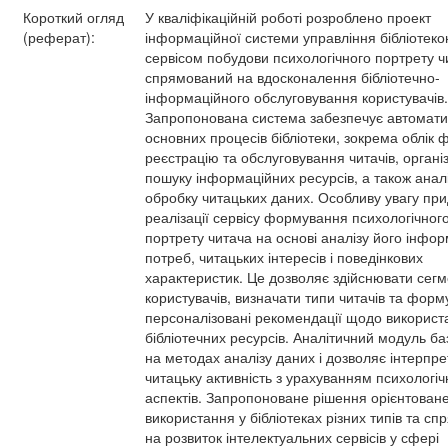
Короткий огляд
У кваліфікаційній роботі розроблено проект
(реферат):
інформаційної системи управління бібліотеко
сервісом побудови психологічного портрету ч
спрямований на вдосконалення бібліотечно-
інформаційного обслуговування користувачів.
Запропонована система забезпечує автомати
основних процесів бібліотеки, зокрема облік 
реєстрацію та обслуговування читачів, органі
пошуку інформаційних ресурсів, а також анал
обробку читацьких даних. Особливу увагу при
реалізації сервісу формування психологічног
портрету читача на основі аналізу його інфо
потреб, читацьких інтересів і поведінкових
характеристик. Це дозволяє здійснювати сег
користувачів, визначати типи читачів та форм
персоналізовані рекомендації щодо використ
бібліотечних ресурсів. Аналітичний модуль ба
на методах аналізу даних і дозволяє інтерпре
читацьку активність з урахуванням психологіч
аспектів. Запропоноване рішення орієнтован
використання у бібліотеках різних типів та с
на розвиток інтелектуальних сервісів у сфері