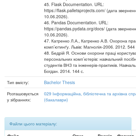
45. Flask Documentation. URL:
https://flask.palletsprojects.com/ (дата звернен
10.06.2026).
46. Pandas Documentation. URL:
https://pandas.pydata.org/docs/ (дата зверненн
10.06.2026).
47. Катренко Л.А., Катренко А.В. Охорона прац
комп’ютинґу. Львів: Магнолія-2006. 2012. 544 
48. Бедрій Я. Основи охорони праці користува
персональних комп’ютерів: навчальний посіб
студентів ВНЗ та інженерів-практиків. Навчаль
Богдан. 2014. 144 с.
Тип вмісту:
Bachelor Thesis
Розташовується
029 Інформаційна, бібліотечна та архівна сп
у зібраннях:
(бакалаври)
Файли цього матеріалу:
Файл
Опис
Розмір
Формат