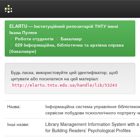
Skip
ELARTU — Інституційний репозитарій ТНТУ імені
navigation
Івана Пулюя
Роботи студентів
Бакалавр
029 Інформаційна, бібліотечна та архівна справа
(бакалаври)
Будь ласка, використовуйте цей ідентифікатор, щоб
цитувати або посилатися на цей матеріал:
http://elartu.tntu.edu.ua/handle/lib/53243
Назва:
Інформаційна система управління бібліотеко
сервісом побудови психологічного портрету ч
Інші назви:
Library Management Information System with a
for Building Readers’ Psychological Profiles