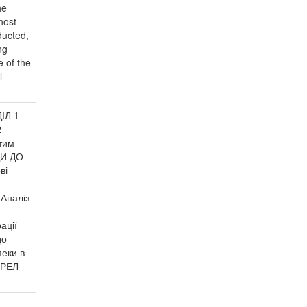
he
host-
ducted,
ng
e of the
l
ІЛ 1
2
тим
ДИ ДО
ві
Аналіз
ації
до
пеки в
ЕРЕЛ