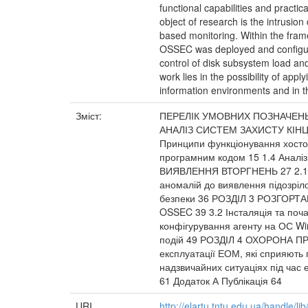
functional capabilities and practi
object of research is the intrusio
based monitoring. Within the fram
OSSEC was deployed and configur
control of disk subsystem load and 
work lies in the possibility of app
information environments and in t
Зміст:
ПЕРЕЛІК УМОВНИХ ПОЗНАЧЕНЬ,
АНАЛІЗ СИСТЕМ ЗАХИСТУ КІНЦЕВ
Принципи функціонування хостов
програмним кодом 15 1.4 Аналіз
ВИЯВЛЕННЯ ВТОРГНЕНЬ 27 2.1 Сиг
аномалій до виявлення підозріло
безпеки 36 РОЗДІЛ 3 РОЗГОР
OSSEC 39 3.2 Інсталяція та поч
конфігурування агенту на ОС Wi
подій 49 РОЗДІЛ 4 ОХОРОНА П
експлуатації ЕОМ, які сприяють
надзвичайних ситуаціях під 
61 Додаток А Публікація 64
URI
http://elartu.tntu.edu.ua/handle/li