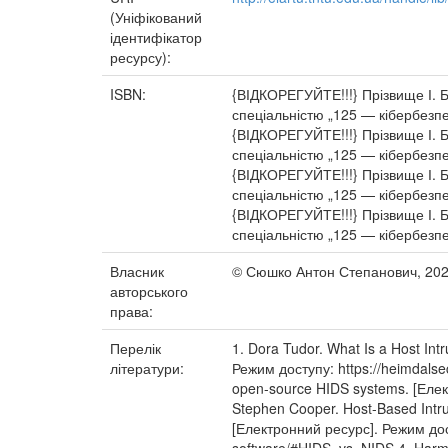
(Уніфікований
ідентифікатор
ресурсу):
ISBN:
{ВІДКОРЕГУЙТЕ!!!} Прізвище І. Б.
спеціальністю „125 — кібербезпек
{ВІДКОРЕГУЙТЕ!!!} Прізвище І. Б.
спеціальністю „125 — кібербезпек
{ВІДКОРЕГУЙТЕ!!!} Прізвище І. Б.
спеціальністю „125 — кібербезпек
{ВІДКОРЕГУЙТЕ!!!} Прізвище І. Б.
спеціальністю „125 — кібербезпек
Власник
© Сюшко Антон Степанович, 20
авторського
права:
Перелік
1. Dora Tudor. What Is a Host In
літератури:
Режим доступу: https://heimdalsec
open-source HIDS systems. [Елект
Stephen Cooper. Host-Based Intru
[Електронний ресурс]. Режим дост