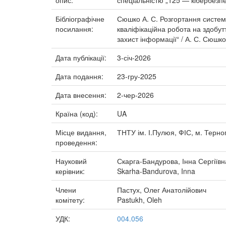
опис:
спеціальністю „125 — кібербезпек
Бібліографічне
Сюшко А. С. Розгортання систем
посилання:
кваліфікаційна робота на здобут
захист інформації“ / А. С. Сюшк
Дата публікації:
3-січ-2026
Дата подання:
23-гру-2025
Дата внесення:
2-чер-2026
Країна (код):
UA
Місце видання,
ТНТУ ім. І.Пулюя, ФІС, м. Терноп
проведення:
Науковий
Скарга-Бандурова, Інна Сергіївн
керівник:
Skarha-Bandurova, Inna
Члени
Пастух, Олег Анатолійович
комітету:
Pastukh, Oleh
УДК:
004.056