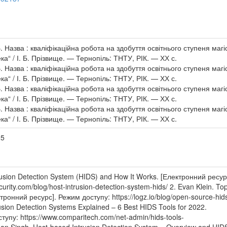
 Назва : кваліфікаційна робота на здобуття освітнього ступеня магі
а“ / І. Б. Прізвище. — Тернопіль: ТНТУ, РІК. — ХХ с.
 Назва : кваліфікаційна робота на здобуття освітнього ступеня магі
а“ / І. Б. Прізвище. — Тернопіль: ТНТУ, РІК. — ХХ с.
 Назва : кваліфікаційна робота на здобуття освітнього ступеня магі
а“ / І. Б. Прізвище. — Тернопіль: ТНТУ, РІК. — ХХ с.
 Назва : кваліфікаційна робота на здобуття освітнього ступеня магі
а“ / І. Б. Прізвище. — Тернопіль: ТНТУ, РІК. — ХХ с.
25
trusion Detection System (HIDS) and How It Works. [Електронний ресур
urity.com/blog/host-intrusion-detection-system-hids/ 2. Evan Klein. To
ронний ресурс]. Режим доступу: https://logz.io/blog/open-source-hids
sion Detection Systems Explained – 6 Best HIDS Tools for 2022.
упу: https://www.comparitech.com/net-admin/hids-tools-