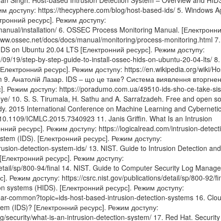
n Singh. Host-based Intrusion Detection System – Overview and HID
м доступу: https://thecyphere.com/blog/host-based-ids/ 5. Windows A
ктронний ресурс]. Режим доступу:
manual/installation/ 6. OSSEC Process Monitoring Manual. [Електронн
www.ossec.net/docs/docs/manual/monitoring/process-monitoring.html 7.
HIDS on Ubuntu 20.04 LTS [Електронний ресурс]. Режим доступу:
9/19/step-by-step-guide-to-install-ossec-hids-on-ubuntu-20-04-lts/ 8.
[Електронний ресурс]. Режим доступу: https://en.wikipedia.org/wiki/Ho
m 9. Анатолій Лазар. IDS – що це таке? Система виявлення вторгнен
. Режим доступу: https://poradumo.com.ua/49510-ids-sho-ce-take-si
cuye/ 10. S. S. Tirumala, H. Sathu and A. Sarrafzadeh. Free and open s
udy. 2015 International Conference on Machine Learning and Cyberneti
10.1109/ICMLC.2015.7340923 11. Janis Griffin. What Is an Intrusion
ний ресурс]. Режим доступу: https://logicalread.com/intrusion-detect
System (IDS). [Електронний ресурс]. Режим доступу:
rusion-detection-system-ids/ 13. NIST. Guide to Intrusion Detection and
 [Електронний ресурс]. Режим доступу:
s/detail/sp/800-94/final 14. NIST. Guide to Computer Security Log Mana
 Режим доступу: https://csrc.nist.gov/publications/detail/sp/800-92/fi
ion systems (HIDS). [Електронний ресурс]. Режим доступу:
ar-common?topic=ids-host-based-intrusion-detection-systems 16. Clou
ystem (IDS)? [Електронний ресурс]. Режим доступу:
g/security/what-is-an-intrusion-detection-system/ 17. Red Hat. Security