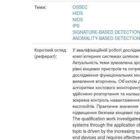
Теми:
OSSEC
HIDS
NIDS
IPS
SIGNATURE-BASED DETECTION
ANOMALITY-BASED DETECTION
Короткий огляд
У кваліфікаційній роботі дослід
(реферат):
комп’ютерних системах шляхом 
Актуальність теми зумовлена зро
рівні кінцевих пристроїв та пот
дослідження функціональних мо
виявлення вторгнень. Об’єктом 
алгоритми хостового моніторинг
здійснено розгортання та налаш
зокрема контроль навантаження 
експлойтів. Практичне значення
підвищення безпеки кінцевих пр
The qualification work investigate
systems through the application o
topic is driven by the increasing n
end devices and requires effective