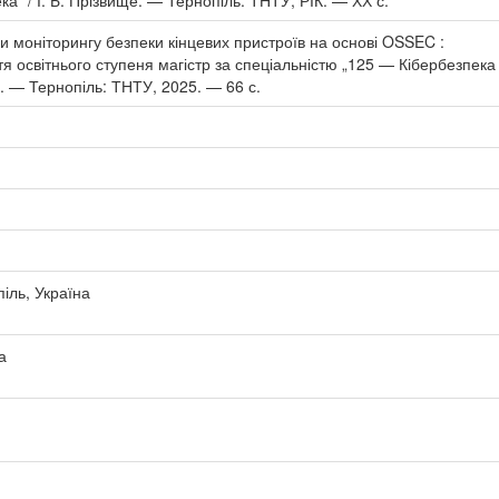
а“ / І. Б. Прізвище. — Тернопіль: ТНТУ, РІК. — ХХ с.
и моніторингу безпеки кінцевих пристроїв на основі OSSEC :
тя освітнього ступеня магістр за спеціальністю „125 — Кібербезпека
о. — Тернопіль: ТНТУ, 2025. — 66 с.
іль, Україна
а