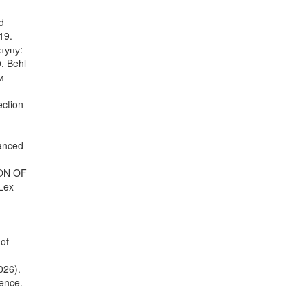
d
19.
ступу:
. Behl
м
ction
hanced
ION OF
Lex
 of
026).
ence.