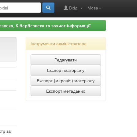
Вхід:
Мова
езпека, Кібербезпека та захист інформації
Інструменти адміністратора
стр за