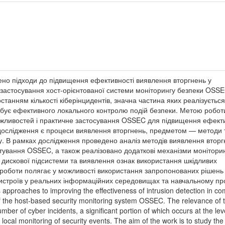
жено підходи до підвищення ефективності виявлення вторгнень у
застосування хост-орієнтованої системи моніторингу безпеки OSSE
станням кількості кіберінцидентів, значна частина яких реалізується
ребує ефективного локального контролю подій безпеки. Метою робот
жливостей і практичне застосування OSSEC для підвищення ефекти
дослідження є процеси виявлення вторгнень, предметом — методи 
у. В рамках дослідження проведено аналіз методів виявлення вторг
тування OSSEC, а також реалізовано додаткові механізми моніторин
дискової підсистеми та виявлення ознак використання шкідливих
 роботи полягає у можливості використання запропонованих рішень
истроїв у реальних інформаційних середовищах та навчальному про
s approaches to improving the effectiveness of intrusion detection in c
f the host-based security monitoring system OSSEC. The relevance of 
umber of cyber incidents, a significant portion of which occurs at the lev
 local monitoring of security events. The aim of the work is to study the