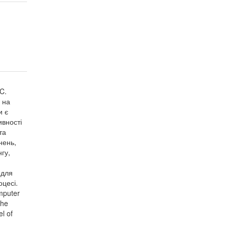
C.
 на
и є
вності
та
нень,
гу,
 для
цесі.
omputer
the
el of