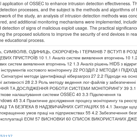
cal application of OSSEC to enhance intrusion detection effectiveness. T
n detection processes, and the subject is the methods and algorithms of 
ework of the study, an analysis of intrusion detection methods was con
ed, and additional monitoring mechanisms were implemented, includi
detection of signs of malicious exploit usage. The practical significanc
lying the proposed solutions to improve the security of end devices in rea
he educational process.
 СИМВОЛІВ, ОДИНИЦЬ, СКОРОЧЕНЬ І ТЕРМІНІВ 7 ВСТУП 8 РОЗД
ИХ ПРИСТРОЇВ 10 1.1 Аналіз систем виявлення вторгнень 10 1.
их систем виявлення вторгнень 12 1.3 Аналіз рішень HIDS з відкри
 інструментів хостового моніторингу 22 РОЗДІЛ 2 МЕТОДИ І ПІДХО
натурні методи ідентифікації кіберзагроз 27 2.2 Підходи на осно
ї активності 28 2.3 Роль методу ведення лог-файлів у забезпеченні
ТАННЯ ТА ДОСЛІДЖЕННЯ РОБОТИ СИСТЕМИ МОНІТОРИНГУ 39 3.1 
аткове налаштування системи OSSEC 40 3.3 Підключення та
ndows 45 3.4 Практичне дослідження процесу моніторингу та реєстр
РАЦІ ТА БЕЗПЕКА В НАДЗВИЧАЙНИХ СИТУАЦІЯХ 55 4.1 Заходи що
 покращенню умов праці на підприємствах 55 4.2 Забезпечення без
час експлуатації ЕОМ 57 ВИСНОВКИ 60 СПИСОК ВИКОРИСТАНИХ ДЖ
b/52137