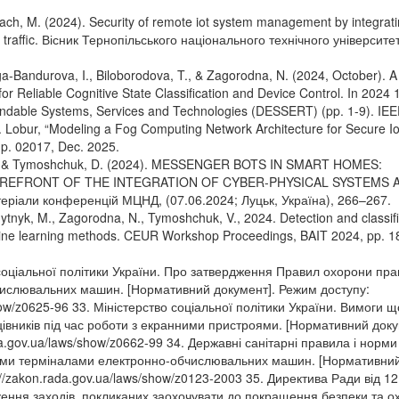
kach, M. (2024). Security of remote iot system management by integrat
ed traffic. Вісник Тернопільського національного технічного університе
ga-Bandurova, I., Biloborodova, T., & Zagorodna, N. (2024, October). A
r Reliable Cognitive State Classification and Device Control. In 2024 
ndable Systems, Services and Technologies (DESSERT) (pp. 1-9). IEE
T. Lobur, “Modeling a Fog Computing Network Architecture for Secure I
, p. 02017, Dec. 2025.
 A., & Tymoshchuk, D. (2024). MESSENGER BOTS IN SMART HOMES:
OREFRONT OF THE INTEGRATION OF CYBER-PHYSICAL SYSTEMS 
іали конференцій МЦНД, (07.06.2024; Луцьк, Україна), 266–267.
ytnyk, M., Zagorodna, N., Tymoshchuk, V., 2024. Detection and classifi
hine learning methods. CEUR Workshop Proceedings, BAIT 2024, pp. 1
 соціальної політики України. Про затвердження Правил охорони прац
числювальних машин. [Нормативний документ]. Режим доступу:
how/z0625-96 33. Міністерство соціальної політики України. Вимоги 
цівників під час роботи з екранними пристроями. [Нормативний доку
da.gov.ua/laws/show/z0662-99 34. Державні санітарні правила і норми
ими терміналами електронно-обчислювальних машин. [Нормативни
://zakon.rada.gov.ua/laws/show/z0123-2003 35. Директива Ради від 12
ення заходів, покликаних заохочувати до покращення безпеки та о