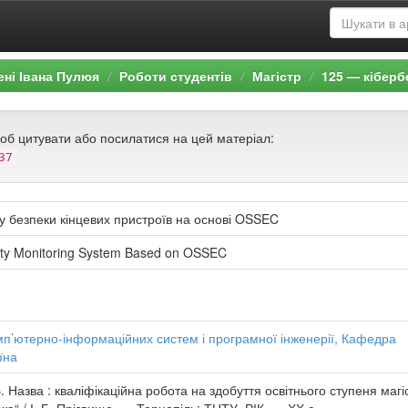
ені Івана Пулюя
Роботи студентів
Магістр
125 — кіберб
щоб цитувати або посилатися на цей матеріал:
37
у безпеки кінцевих пристроїв на основі OSSEC
ity Monitoring System Based on OSSEC
омп’ютерно-інформаційних систем і програмної інженерії, Кафедра
їна
 Назва : кваліфікаційна робота на здобуття освітнього ступеня магі