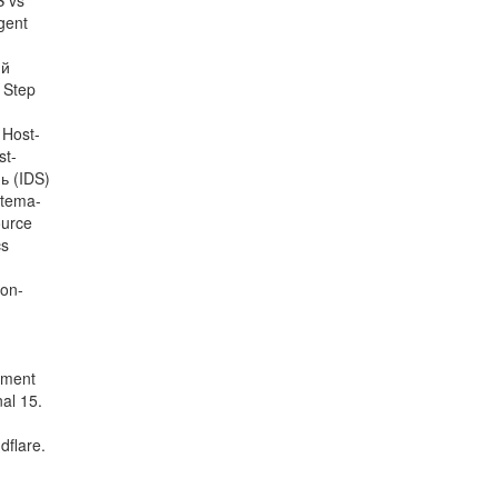
S vs
gent
ий
 Step
 Host-
st-
ь (IDS)
stema-
ource
cs
ion-
gement
nal 15.
dflare.