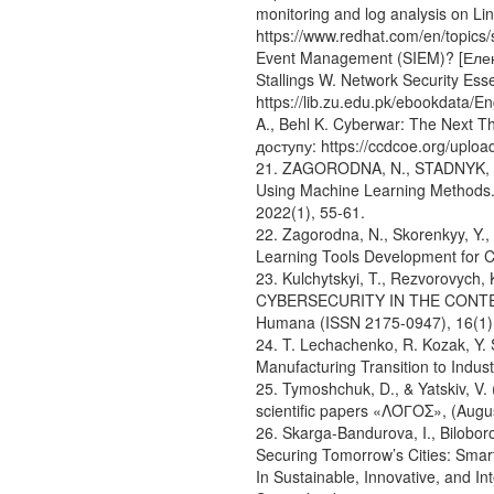
monitoring and log analysis on L
https://www.redhat.com/en/topics/s
Event Management (SIEM)? [Елект
Stallings W. Network Security Ess
https://lib.zu.edu.pk/ebookdata/
A., Behl K. Cyberwar: The Next Th
доступу: https://ccdcoe.org/upload
21. ZAGORODNA, N., STADNYK, M.
Using Machine Learning Methods. C
2022(1), 55-61.
22. Zagorodna, N., Skorenkyy, Y.,
Learning Tools Development for Cy
23. Kulchytskyi, T., Rezvorovych
CYBERSECURITY IN THE CONTE
Humana (ISSN 2175-0947), 16(1)
24. T. Lechachenko, R. Kozak, Y. 
Manufacturing Transition to Indu
25. Tymoshchuk, D., & Yatskiv, V. 
scientific papers «ΛΌГOΣ», (Augu
26. Skarga-Bandurova, I., Biloboro
Securing Tomorrow’s Cities: Smar
In Sustainable, Innovative, and In