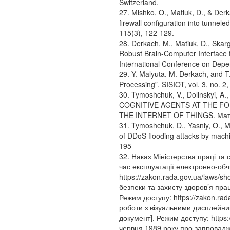
Switzerland.
27. Mishko, O., Matiuk, D., & Der
firewall configuration into tunnel
115(3), 122-129.
28. Derkach, M., Matiuk, D., Skar
Robust Brain-Computer Interface fo
International Conference on Depe
29. Y. Malyuta, M. Derkach, and 
Processing”, SISIOT, vol. 3, no. 2
30. Tymoshchuk, V., Dolinskyi,
COGNITIVE AGENTS AT THE F
THE INTERNET OF THINGS. Матер
31. Tymoshchuk, D., Yasniy, O., M
of DDoS flooding attacks by mac
195
32. Наказ Міністерства праці та
час експлуатації електронно-об
https://zakon.rada.gov.ua/laws/s
безпеки та захисту здоров’я пра
Режим доступу: https://zakon.ra
роботи з візуальними дисплейн
документ]. Режим доступу: https
червня 1989 року про запровадж