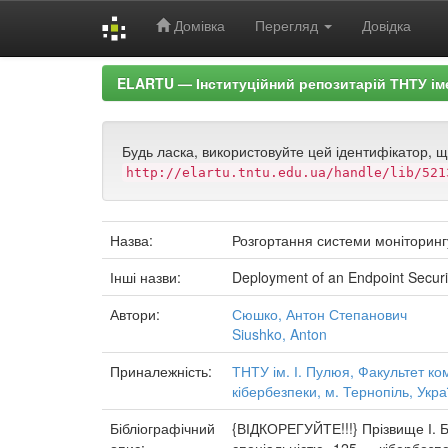
Домівка
Перегляд
Довідка
Skip
ELARTU — Інституційний репозитарій ТНТУ ім
navigation
Будь ласка, використовуйте цей ідентифікатор, 
http://elartu.tntu.edu.ua/handle/lib/521
Назва:
Розгортання системи моніторинг
Інші назви:
Deployment of an Endpoint Secur
Автори:
Сюшко, Антон Степанович
Siushko, Anton
Приналежність:
ТНТУ ім. І. Пулюя, Факультет к
кібербезпеки, м. Тернопіль, Укра
Бібліографічний
{ВІДКОРЕГУЙТЕ!!!} Прізвище І. Б.