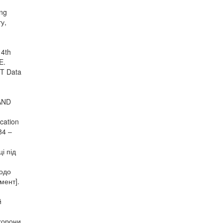
ing
ту,
14th
E.
oT Data
AND
cation
84 –
і під
щодо
мент].
й
хорони