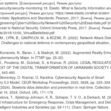
inux systems. [Електронний ресурс]. Режим доступу:
ecurity/security-monitoring 18. Elastic. What is Security Information an
ронний ресурс]. Режим доступу: https://www.elastic.co/what-is/siem 
entials: Applications and Standards. Pearson, 2017. [Книга]. Режим до
Engineering/Cyber%20Security/Network%20Security%20Essentials.pdf 20
reat to National Security. Oxford University Press, 2017. [Книга]. Режи
s/2018/10/00_VirtualBattlefield.pdf
, LYPA, B., GAVRYLOV, M., & KOZAK, R. (2022). Network Attack Dete
hallenges to national defence in contemporary geopolitical situation,
 Kunanets, N., Baran, I., & Stadnyk, M. (2022). Augmented Reality En
bersecurity Major. In ITTAP (pp. 25-32).
, K., Povalena, M., Dutchak, S., & Kramar, R. (2024). LEGAL REGULAT
XT OF THE DIGITAL TRANSFORMATION OF UKRAINIAN SOCIETY. 
, 443-460.
Skorenkyy, O. Kramar, O. Karelina. Cybersecurity Aspects of Smart
stry 5.0 Model. CEUR Workshop Proceedings, 2023, 3628, pp. 325–329
(2024). Slowloris ddos detection and prevention in real-time. Collection
st 16, 2024; Oxford, UK), 171-176.
dova, T., Kjelstrup-Johnson, K. R., Scheper, T. V. O., & Derkach, M. (2
t Infrastructure for Emergency Response, Crisis Management, and Def
telligent Industries and Societies (pp. 69-111). Cham: Springer Nature