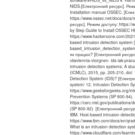
software/#HIDS_vs_NIDS 4. Harma
NIDS.[Електронний ресурс]. Режи
Installation manual OSSEC. [Еле
https://www.ossec.net/docs/docs/
ресурс]. Режим доступу: https://
by Step Guide to Install OSSEC 
https://www.hackerxone.com/2021/0
based intrusion detection system 
based_intrusion_detection_syste
як працює? [Електронний ресурс]
viiavlennia-vtorgnen- ids-iak-pra
intrusion detection systems: A st
(ICMLC), 2015, pp. 205-210, doi: 
Detection System (IDS)? [Електрон
system/ 12. Intrusion Detection 
https://www.geeksforgeeks.org/int
Prevention Systems (SP 800-94).
https://csrc.nist.gov/publication
(SP 800-92). [Електронний ресурс].
IBM. Host-based intrusion detect
https://www.ibm.com/docs/en/qrad
What is an intrusion detection s
https://www.cloudflare.com/learnin