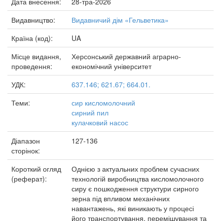
Дата внесення:
28-тра-2026
Видавництво:
Видавничий дім «Гельветика»
Країна (код):
UA
Місце видання,
Херсонський державний аграрно-
проведення:
економічний університет
УДК:
637.146; 621.67; 664.01.
Теми:
сир кисломолочний
сирний пил
кулачковий насос
Діапазон
127-136
сторінок:
Короткий огляд
Однією з актуальних проблем сучасних
(реферат):
технологій виробництва кисломолочного
сиру є пошкодження структури сирного
зерна під впливом механічних
навантажень, які виникають у процесі
його транспортування, перемішування та