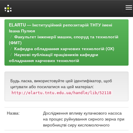
Skip
ELARTU — Інституційний репозитарій ТНТУ імені
navigation
Івана Пулюя
Факультет інженерії машин, споруд та технологій
(ФМТ)
Кафедра обладнання харчових технологій (ОХ)
Наукові публікації працівників кафедри
обладнання харчових технологій
Будь ласка, використовуйте цей ідентифікатор, щоб
цитувати або посилатися на цей матеріал:
http://elartu.tntu.edu.ua/handle/lib/52118
Назва:
Дослідження впливу кулачкового насоса
на процес руйнування сирного зерна при
виробництві сиру кисломолочного