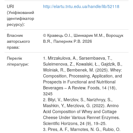
URI
http://elartu.tntu.edu.ua/handle/lib/52118
(Уніфікований
ідентифікатор
ресурсу):
Власник
© Кравець О.І., Шинкарик М.М., Ворощук
авторського
В.Я., Паперняк Р.В. 2026
права:
Перелік
1. Mirzakulova, A., Sarsembaeva, T.,
літератури:
Suleimenova, Z., Kowalski, Ł., Gajdzik, B.,
Wolniak, R., Bembenek, M. (2025). Whey:
Composition, Processing, Application, and
Prospects in Functional and Nutritional
Beverages – A Review. Foods, 14 (18),
3245
2. Bilyi, V., Merzlov, S., Narizhnyy, S.,
Mashkin, Y., Merzlova, G. (2022). Amino
Acid Composition of Whey and Cottage
Cheese Under Various Rennet Enzymes.
Scientific Horizons, 24 (9), 19–25.
3. Pires, A. F., Marnotes, N. G., Rubio, O.