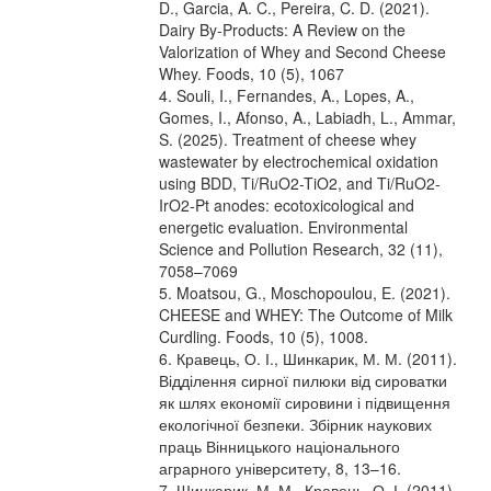
D., Garcia, A. C., Pereira, C. D. (2021).
Dairy By-Products: A Review on the
Valorization of Whey and Second Cheese
Whey. Foods, 10 (5), 1067
4. Souli, I., Fernandes, A., Lopes, A.,
Gomes, I., Afonso, A., Labiadh, L., Ammar,
S. (2025). Treatment of cheese whey
wastewater by electrochemical oxidation
using BDD, Ti/RuO2-TiO2, and Ti/RuO2-
IrO2-Pt anodes: ecotoxicological and
energetic evaluation. Environmental
Science and Pollution Research, 32 (11),
7058–7069
5. Moatsou, G., Moschopoulou, E. (2021).
CHEESE and WHEY: The Outcome of Milk
Curdling. Foods, 10 (5), 1008.
6. Кравець, О. І., Шинкарик, М. М. (2011).
Відділення сирної пилюки від сироватки
як шлях економії сировини і підвищення
екологічної безпеки. Збірник наукових
праць Вінницького національного
аграрного університету, 8, 13–16.
7. Шинкарик, М. М., Кравець, О. І. (2011).