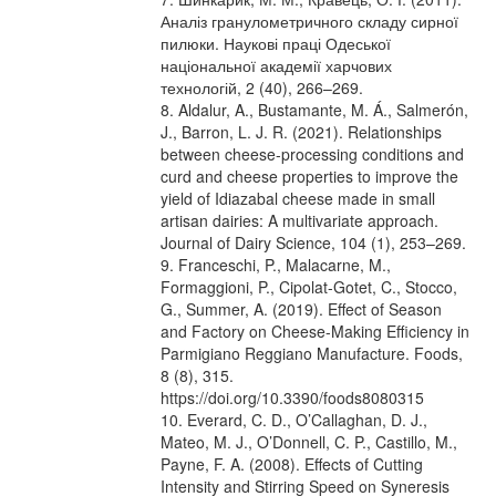
Аналіз гранулометричного складу сирної
пилюки. Наукові праці Одеської
національної академії харчових
технологій, 2 (40), 266–269.
8. Aldalur, A., Bustamante, M. Á., Salmerón,
J., Barron, L. J. R. (2021). Relationships
between cheese-processing conditions and
curd and cheese properties to improve the
yield of Idiazabal cheese made in small
artisan dairies: A multivariate approach.
Journal of Dairy Science, 104 (1), 253–269.
9. Franceschi, P., Malacarne, M.,
Formaggioni, P., Cipolat-Gotet, C., Stocco,
G., Summer, A. (2019). Effect of Season
and Factory on Cheese-Making Efficiency in
Parmigiano Reggiano Manufacture. Foods,
8 (8), 315.
https://doi.org/10.3390/foods8080315
10. Everard, C. D., O’Callaghan, D. J.,
Mateo, M. J., O’Donnell, C. P., Castillo, M.,
Payne, F. A. (2008). Effects of Cutting
Intensity and Stirring Speed on Syneresis