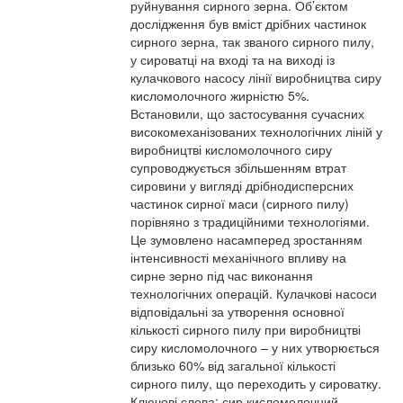
руйнування сирного зерна. Об’єктом
дослідження був вміст дрібних частинок
сирного зерна, так званого сирного пилу,
у сироватці на вході та на виході із
кулачкового насосу лінії виробництва сиру
кисломолочного жирністю 5%.
Встановили, що застосування сучасних
високомеханізованих технологічних ліній у
виробництві кисломолочного сиру
супроводжується збільшенням втрат
сировини у вигляді дрібнодисперсних
частинок сирної маси (сирного пилу)
порівняно з традиційними технологіями.
Це зумовлено насамперед зростанням
інтенсивності механічного впливу на
сирне зерно під час виконання
технологічних операцій. Кулачкові насоси
відповідальні за утворення основної
кількості сирного пилу при виробництві
сиру кисломолочного – у них утворюється
близько 60% від загальної кількості
сирного пилу, що переходить у сироватку.
Ключові слова: сир кисломолочний,