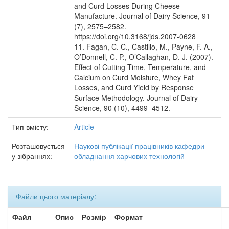
and Curd Losses During Cheese
Manufacture. Journal of Dairy Science, 91
(7), 2575–2582.
https://doi.org/10.3168/jds.2007-0628
11. Fagan, C. C., Castillo, M., Payne, F. A.,
O’Donnell, C. P., O’Callaghan, D. J. (2007).
Effect of Cutting Time, Temperature, and
Calcium on Curd Moisture, Whey Fat
Losses, and Curd Yield by Response
Surface Methodology. Journal of Dairy
Science, 90 (10), 4499–4512.
Тип вмісту:
Article
Розташовується
Наукові публікації працівників кафедри
у зібраннях:
обладнання харчових технологій
Файли цього матеріалу:
Файл
Опис
Розмір
Формат