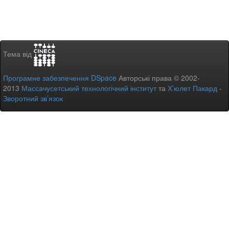
Тема від
Програмне забезпечення DSpace
Авторські права © 2002-
2013
Массачусетський технологічний інститут
та
Х’юлет Пакард
-
Зворотний зв’язок