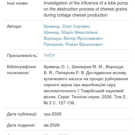
Інші назви:
Investigation of the influence of a lobe pump
on the destruction process of cheese grains
during cottage cheese production
Автори:
Кравець, Олег Ігорович
Шинкар, Марія Миколаївна
Ворощук, Віктор Ярославович
Паперняк, Роман Васильович
Приналежність:
ТНТУ
Бібліографічне
Кравець О. І., Шинкарик М. М., Ворощук
посилання:
В. Я., Паперняк Р. В. Дослідження впливу
кулачкового насоса на процес руйнування
сирного зерна при виробництві сиру
кисломолочного // Таврійський науковий
вісник. Серія: Технічні науки. 2026. Том 2,
№ 2 С. 127-136.
Дата публікації:
тра-2026
Дата подання:
кві-2026