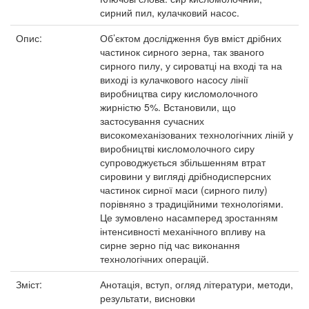
сирний пил, кулачковий насос.
Опис:
Об’єктом дослідження був вміст дрібних
частинок сирного зерна, так званого
сирного пилу, у сироватці на вході та на
виході із кулачкового насосу лінії
виробництва сиру кисломолочного
жирністю 5%. Встановили, що
застосування сучасних
високомеханізованих технологічних ліній у
виробництві кисломолочного сиру
супроводжується збільшенням втрат
сировини у вигляді дрібнодисперсних
частинок сирної маси (сирного пилу)
порівняно з традиційними технологіями.
Це зумовлено насамперед зростанням
інтенсивності механічного впливу на
сирне зерно під час виконання
технологічних операцій.
Зміст:
Анотація, вступ, огляд літератури, методи,
результати, висновки