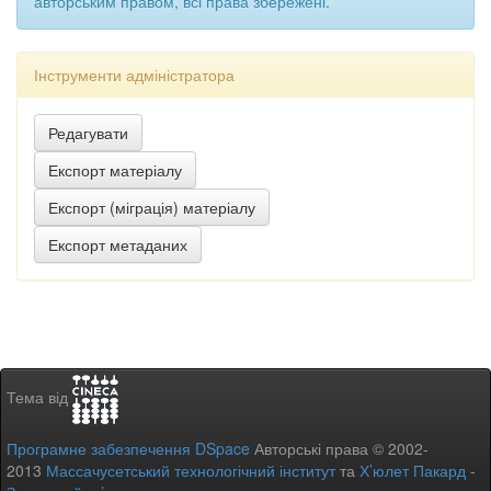
авторським правом, всі права збережені.
Інструменти адміністратора
Тема від
Програмне забезпечення DSpace
Авторські права © 2002-
2013
Массачусетський технологічний інститут
та
Х’юлет Пакард
-