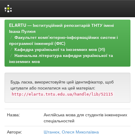
Skip
ELARTU — Інституційний репозитарій ТНТУ імені
navigation
Івана Пулюя
Факультет комп’ютерно-інформаційних систем і
програмної інженерії (ФІС)
Кафедра української та іноземних мов (УІ)
Навчальна література кафедри української та
іноземних мов
Будь ласка, використовуйте цей ідентифікатор, щоб
цитувати або посилатися на цей матеріал:
http://elartu.tntu.edu.ua/handle/lib/52115
Назва:
Англійська мова для студентів інженерних
спеціальностей
Автори:
Штанюк, Олеся Миколаївна