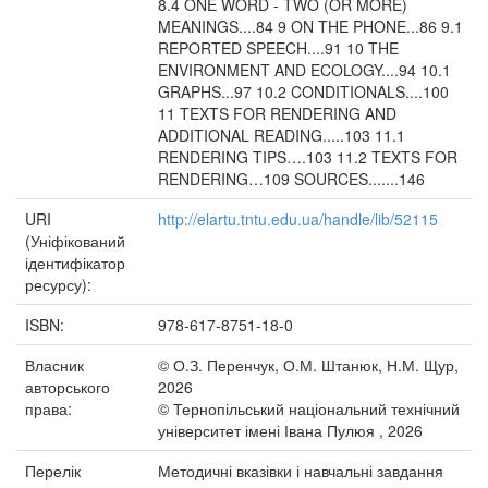
8.4 ONE WORD - TWO (OR MORE)
MEANINGS....84 9 ON THE PHONE...86 9.1
REPORTED SPEECH....91 10 THE
ENVIRONMENT AND ECOLOGY....94 10.1
GRAPHS...97 10.2 CONDITIONALS....100
11 TEXTS FOR RENDERING AND
ADDITIONAL READING.....103 11.1
RENDERING TIPS….103 11.2 TEXTS FOR
RENDERING…109 SOURCES.......146
URI
http://elartu.tntu.edu.ua/handle/lib/52115
(Уніфікований
ідентифікатор
ресурсу):
ISBN:
978-617-8751-18-0
Власник
© О.З. Перенчук, О.М. Штанюк, Н.М. Щур,
авторського
2026
права:
© Тернопільський національний технічний
університет імені Івана Пулюя , 2026
Перелік
Методичні вказівки і навчальні завдання