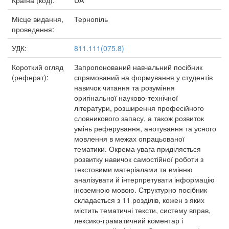
Країна (код):
UA
Місце видання,
Тернопіль
проведення:
УДК:
811.111(075.8)
Короткий огляд
Запропонований навчальний посібник
(реферат):
спрямований на формування у студентів
навичок читання та розуміння
оригінальної науково-технічної
літератури, розширення професійного
словникового запасу, а також розвиток
умінь реферування, анотування та усного
мовлення в межах опрацьованої
тематики. Окрема увага приділяється
розвитку навичок самостійної роботи з
текстовими матеріалами та вмінню
аналізувати й інтерпретувати інформацію
іноземною мовою. Структурно посібник
складається з 11 розділів, кожен з яких
містить тематичні тексти, систему вправ,
лексико-граматичний коментар і