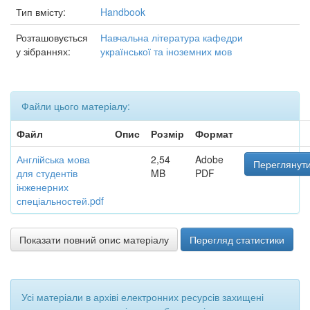
Тип вмісту:
Handbook
Розташовується
Навчальна література кафедри
у зібраннях:
української та іноземних мов
Файли цього матеріалу:
Файл
Опис
Розмір
Формат
Англійська мова
2,54
Adobe
Переглянути
для студентів
MB
PDF
інженерних
спеціальностей.pdf
Показати повний опис матеріалу
Перегляд статистики
Усі матеріали в архіві електронних ресурсів захищені