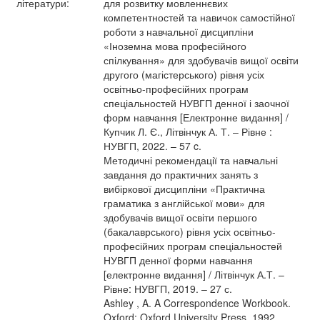
літератури:
для розвитку мовленнєвих
компетентностей та навичок самостійної
роботи з навчальної дисципліни
«Іноземна мова професійного
спілкування» для здобувачів вищої освіти
другого (магістерського) рівня усіх
освітньо-професійних програм
спеціальностей НУВГП денної і заочної
форм навчання [Електронне видання] /
Купчик Л. Є., Літвінчук А. Т. – Рівне :
НУВГП, 2022. – 57 c.
Методичні рекомендації та навчальні
завдання до практичних занять з
вибіркової дисципліни «Практична
граматика з англійської мови» для
здобувачів вищої освіти першого
(бакалаврського) рівня усіх освітньо-
професійних програм спеціальностей
НУВГП денної форми навчання
[електронне видання] / Літвінчук А.Т. –
Рівне: НУВГП, 2019. – 27 с.
Ashley , A. A Correspondence Workbook.
Oxford: Oxford University Press, 1992.