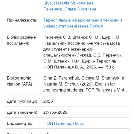
Щур, Наталія Миколаївна
Перенчук, Ольга Зіновіївна
Приналежність:
Тернопільський національний технічний
університет імені Івана Пулюя
Бібліографічне
Перенчук О.З, Штанюк О. М., Щур Н.М.
посилання:
Навчальний посібник «Англійська мова
для студентів інженерних
спеціальностей» / уклад. О.З. Перенчук,
О.М. Штанюк, Н.М. Щур. – Тернопіль :
ФОП Паляниця В. А., 2026. — 150 с.
Bibliographic
Olha Z. Perenchuk, Olesya M. Shtanyuk, &
citation (APA):
Nataliia M. Shchur. (2026). English for
engineering students. FOP Palianytsia V. A..
Дата публікації:
2026
Дата внесення:
27-тра-2026
Видавництво:
ФОП Паляниця В. А.