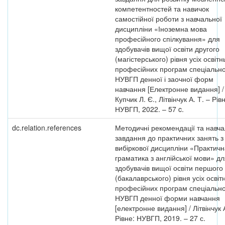
компетентностей та навичок
самостійної роботи з навчальної
дисципліни «Іноземна мова
професійного спілкування» для
здобувачів вищої освіти другого
(магістерського) рівня усіх освітн
професійних програм спеціальн
НУВГП денної і заочної форм
навчання [Електронне видання] /
Купчик Л. Є., Літвінчук А. Т. – Рівн
НУВГП, 2022. – 57 c.
dc.relation.references
Методичні рекомендації та навча
завдання до практичних занять з
вибіркової дисципліни «Практичн
граматика з англійської мови» д
здобувачів вищої освіти першого
(бакалаврського) рівня усіх освіт
професійних програм спеціальн
НУВГП денної форми навчання
[електронне видання] / Літвінчук 
Рівне: НУВГП, 2019. – 27 с.