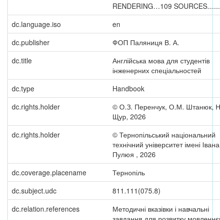
RENDERING…109 SOURCES......
dc.language.iso
en
dc.publisher
ФОП Паляниця В. А.
dc.title
Англійська мова для студентів
інженерних спеціальностей
dc.type
Handbook
dc.rights.holder
© О.З. Перенчук, О.М. Штанюк, Н
Щур, 2026
dc.rights.holder
© Тернопільський національний
технічний університет імені Івана
Пулюя , 2026
dc.coverage.placename
Тернопіль
dc.subject.udc
811.111(075.8)
dc.relation.references
Методичні вказівки і навчальні
завдання для розвитку мовленнє