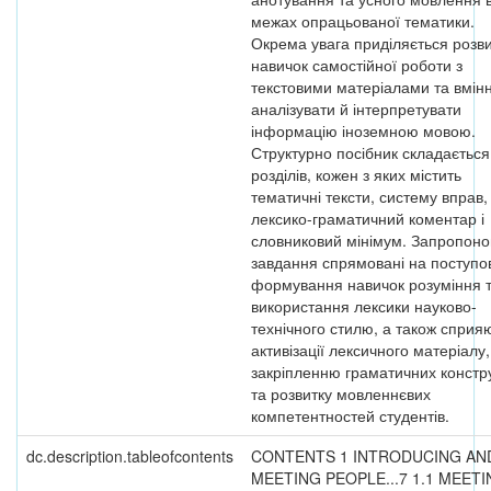
межах опрацьованої тематики.
Окрема увага приділяється розви
навичок самостійної роботи з
текстовими матеріалами та вмін
аналізувати й інтерпретувати
інформацію іноземною мовою.
Структурно посібник складається
розділів, кожен з яких містить
тематичні тексти, систему вправ,
лексико-граматичний коментар і
словниковий мінімум. Запропоно
завдання спрямовані на поступо
формування навичок розуміння 
використання лексики науково-
технічного стилю, а також сприя
активізації лексичного матеріалу,
закріпленню граматичних констр
та розвитку мовленнєвих
компетентностей студентів.
dc.description.tableofcontents
CONTENTS 1 INTRODUCING AN
MEETING PEOPLE...7 1.1 MEET