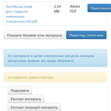
Англійська мова
2,54
Adobe
Переглянути
для студентів
MB
PDF
інженерних
спеціальностей.pdf
Показати базовий опис матеріалу
Перегляд статистики
Усі матеріали в архіві електронних ресурсів захищені
авторським правом, всі права збережені.
Інструменти адміністратора