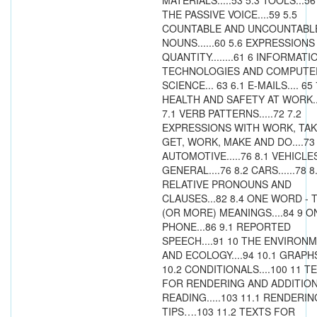
MATERIALS.....53 5.3 TOOLS...56
THE PASSIVE VOICE....59 5.5
COUNTABLE AND UNCOUNTABL
NOUNS......60 5.6 EXPRESSIONS
QUANTITY........61 6 INFORMATI
TECHNOLOGIES AND COMPUTE
SCIENCE... 63 6.1 E-MAILS.... 65 
HEALTH AND SAFETY AT WORK..
7.1 VERB PATTERNS.....72 7.2
EXPRESSIONS WITH WORK, TAK
GET, WORK, MAKE AND DO....73
AUTOMOTIVE.....76 8.1 VEHICLE
GENERAL....76 8.2 CARS......78 8
RELATIVE PRONOUNS AND
CLAUSES...82 8.4 ONE WORD -
(OR MORE) MEANINGS....84 9 O
PHONE...86 9.1 REPORTED
SPEECH....91 10 THE ENVIRON
AND ECOLOGY....94 10.1 GRAPHS
10.2 CONDITIONALS....100 11 T
FOR RENDERING AND ADDITIO
READING.....103 11.1 RENDERIN
TIPS….103 11.2 TEXTS FOR