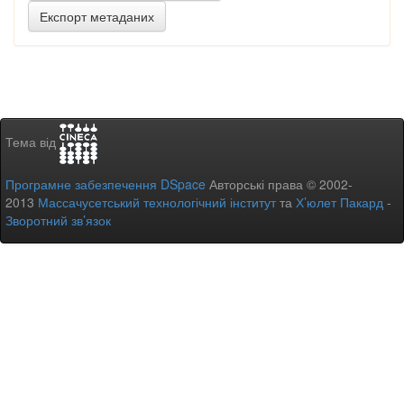
Тема від
Програмне забезпечення DSpace
Авторські права © 2002-
2013
Массачусетський технологічний інститут
та
Х’юлет Пакард
-
Зворотний зв’язок