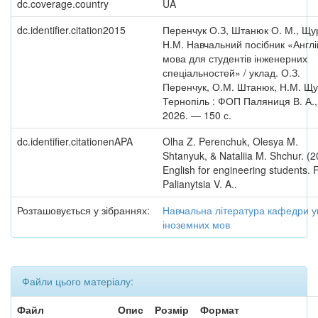
dc.coverage.country
UA
dc.identifier.citation2015
Перенчук О.З, Штанюк О. М., Щу
Н.М. Навчальний посібник «Англі
мова для студентів інженерних
спеціальностей» / уклад. О.З.
Перенчук, О.М. Штанюк, Н.М. Щу
Тернопіль : ФОП Паляниця В. А.,
2026. — 150 с.
dc.identifier.citationenAPA
Olha Z. Perenchuk, Olesya M.
Shtanyuk, & Nataliia M. Shchur. (2
English for engineering students.
Palianytsia V. A..
Розташовується у зібраннях:
Навчальна література кафедри ук
іноземних мов
Файли цього матеріалу:
Файл
Опис
Розмір
Формат