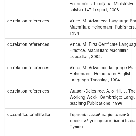
Economists. Ljubljana: Ministrstvo
solstvo 147 in sport, 2008.
dc.relation.references
Vince, M. Advanced Language Prac
Macmillan: Heinemann Publishers,
1994.
dc.relation.references
Vince, M. First Certificate Langua
Practice. Macmillan: Macmillan
Education, 2003.
dc.relation.references
Vince, M. Advanced language Prac
Heinemann: Heinemann English
Language Teaching, 1994.
dc.relation.references
Watson-Delestree, A. & Hill, J. The
Working Week, Cambridge: Lang
teaching Publications, 1996.
dc.contributor.affiliation
Тернопільський національний
технічний університет імені Івана
Пулюя