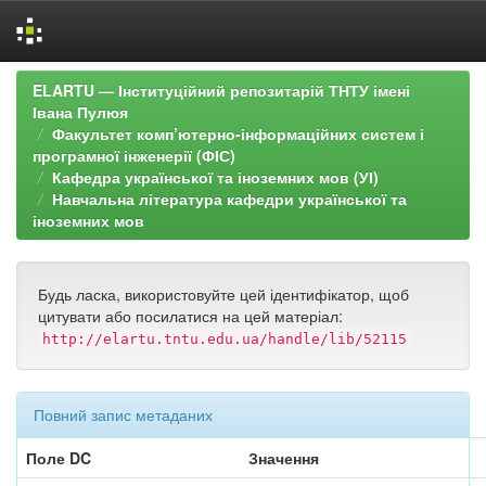
Skip
ELARTU — Інституційний репозитарій ТНТУ імені
navigation
Івана Пулюя
Факультет комп’ютерно-інформаційних систем і
програмної інженерії (ФІС)
Кафедра української та іноземних мов (УІ)
Навчальна література кафедри української та
іноземних мов
Будь ласка, використовуйте цей ідентифікатор, щоб
цитувати або посилатися на цей матеріал:
http://elartu.tntu.edu.ua/handle/lib/52115
Повний запис метаданих
Поле DC
Значення