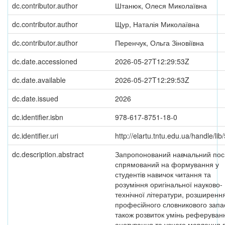
dc.contributor.author
Штанюк, Олеся Миколаївна
dc.contributor.author
Щур, Наталія Миколаївна
dc.contributor.author
Перенчук, Ольга Зіновіївна
dc.date.accessioned
2026-05-27T12:29:53Z
dc.date.available
2026-05-27T12:29:53Z
dc.date.issued
2026
dc.identifier.isbn
978-617-8751-18-0
dc.identifier.uri
http://elartu.tntu.edu.ua/handle/li
dc.description.abstract
Запропонований навчальний пос
спрямований на формування у
студентів навичок читання та
розуміння оригінальної науково-
технічної літератури, розширенн
професійного словникового запас
також розвиток умінь реферуван
анотування та усного мовлення 