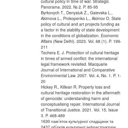
cultural policy in time of war. Strategic
Panorama. 2022. № 2. P. 85-95
Byrkovych T., Denysiuk Z., Gaievska L.,
Akimova L., Prokopenko L., Akimov O. State
policy of cultural and art projects funding as
a factor in the stability of state development
in the conditions of globalization. Economic
Affairs (New Delhi). 2023. Vol. 68 (1). P. 199-
211
Techera E. J. Protection of cultural heritage
in times of armed conflict: the international
legal framework revisited. Macquarie
Journal of International and Comparative
Environmental Law. 2007. Vol. 4, No. 1. P. 1-
20
Hickey R., Killean R. Property loss and
cultural heritage restoration in the aftermath
of genocide: understanding harm and
conceptualising repair. International Journal
of Transitional Justice. 2021. Vol. 15, Issue
3. P. 468-489
1630 пам’яток культурної спадщини та
2437 об’єктів культурної інфраструктури