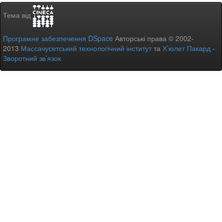
Тема від
Програмне забезпечення DSpace
Авторські права © 2002-
2013
Массачусетський технологічний інститут
та
Х’юлет Пакард
-
Зворотний зв’язок