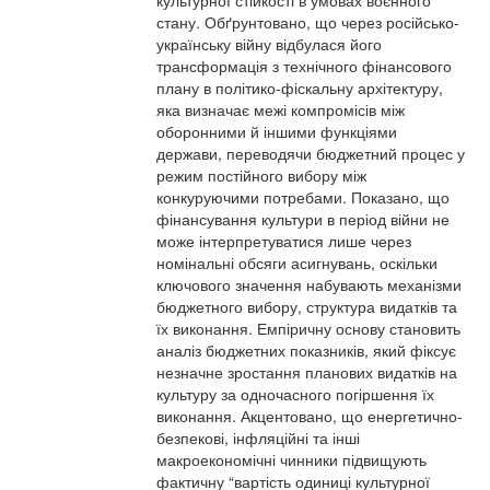
культурної стійкості в умовах воєнного
стану. Обґрунтовано, що через російсько-
українську війну відбулася його
трансформація з технічного фінансового
плану в політико-фіскальну архітектуру,
яка визначає межі компромісів між
оборонними й іншими функціями
держави, переводячи бюджетний процес у
режим постійного вибору між
конкуруючими потребами. Показано, що
фінансування культури в період війни не
може інтерпретуватися лише через
номінальні обсяги асигнувань, оскільки
ключового значення набувають механізми
бюджетного вибору, структура видатків та
їх виконання. Емпіричну основу становить
аналіз бюджетних показників, який фіксує
незначне зростання планових видатків на
культуру за одночасного погіршення їх
виконання. Акцентовано, що енергетично-
безпекові, інфляційні та інші
макроекономічні чинники підвищують
фактичну “вартість одиниці культурної