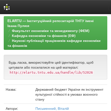
Skip
ELARTU — Інституційний репозитарій ТНТУ імені
navigation
Івана Пулюя
Факультет економіки та менеджменту (ФЕМ)
Кафедра економіки та фінансів (ЕФ)
Наукові публікації працівників кафедри економіки
та фінансів
Будь ласка, використовуйте цей ідентифікатор, щоб
цитувати або посилатися на цей матеріал:
http://elartu.tntu.edu.ua/handle/lib/52026
Назва:
Державний бюджет України як інструмент
культурної стійкості в умовах воєнного
стану
Автори:
Письменний, Віталій