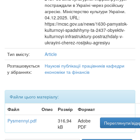
постраждали в Україні через російську
агресію. Міністерство культури України.
04.12.2025. URL:
https://mcsc.gov.ua/news/1630-pamyatok-
kulturnoyi-spadshhyny-ta-2437-obyektiv-
kulturnoyi-infrastruktury-postrazhdaly-v-
ukrayini-cherez-rosijsku-agresiyu
Тип вмісту:
Article
Розташовується
Наукові публікації працівників кафедри
у зібраннях:
економіки та фінансів
Файли цього матеріалу:
Файл
Опис
Розмір
Формат
Pysmennyi.pdf
316,94
Adobe
Переглянути/відк
kB
PDF