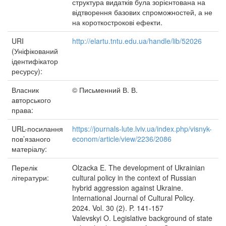
структура видатків була зорієнтована на
відтворення базових спроможностей, а не
на короткострокові ефекти.
URI
http://elartu.tntu.edu.ua/handle/lib/52026
(Уніфікований
ідентифікатор
ресурсу):
Власник
© Письменний В. В.
авторського
права:
URL-посилання
https://journals-lute.lviv.ua/index.php/visnyk-
пов’язаного
econom/article/view/2236/2086
матеріалу:
Перелік
Olzacka E. The development of Ukrainian
літератури:
cultural policy in the context of Russian
hybrid aggression against Ukraine.
International Journal of Cultural Policy.
2024. Vol. 30 (2). P. 141-157
Valevskyi O. Legislative background of state