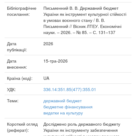
Бібліографічне
Письменний В. В. Державний бюджет
посилання:
України як інструмент культурної стійкості
в умовах воєнного стану / В. В.
Письменний // Вісник ЛТЕУ. Економічні
науки. – 2026. – № 85. – С. 131–137
Дата
2026
публікації:
Дата
15-тра-2026
внесення:
Країна (код):
UA
УДК:
336.14:351.85(477):355.01
Теми:
державний бюджет
бюджетне фінансування
видатки на культуру
Короткий огляд
Досліджено роль державного бюджету
(реферат):
України як інструменту забезпечення