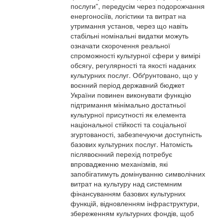
послуги”, передусім через подорожчання
енергоносіїв, логістики та витрат на
утримання установ, через що навіть
стабільні номінальні видатки можуть
означати скорочення реальної
спроможності культурної сфери у вимірі
обсягу, регулярності та якості наданих
культурних послуг. Обґрунтовано, що у
воєнний період державний бюджет
України повинен виконувати функцію
підтримання мінімально достатньої
культурної присутності як елемента
національної стійкості та соціальної
згуртованості, забезпечуючи доступність
базових культурних послуг. Натомість
післявоєнний перехід потребує
впровадженню механізмів, які
запобігатимуть домінуванню символічних
витрат на культуру над системним
фінансуванням базових культурних
функцій, відновленням інфраструктури,
збереженням культурних фондів, щоб