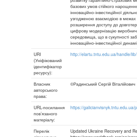
розвитку гарантійно-страхових ме
базових умов стійкого нарощення 
інноваційно-інвестиційної діяльн
узгодженою взаємодією в межах і
розширення доступу до довготерм
цифрову модернізацію виробничих
середовища, що в сукупності забе
інноваційно-інвестиційної динам
URI
http://elartu.tntu.edu.ua/handle/li
(Уніфікований
ідентифікатор
ресурсу):
Власник
©Радинський Сергій Віталійович
авторського
права:
URL-посилання
https://galicianvisnyk.tntu.edu.ua/
пов’язаного
матеріалу:
Перелік
Updated Ukraine Recovery and R