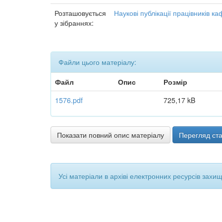
Розташовується
Наукові публікації працівників к
у зібраннях:
Файли цього матеріалу:
Файл
Опис
Розмір
1576.pdf
725,17 kB
Показати повний опис матеріалу
Перегляд ста
Усі матеріали в архіві електронних ресурсів захи