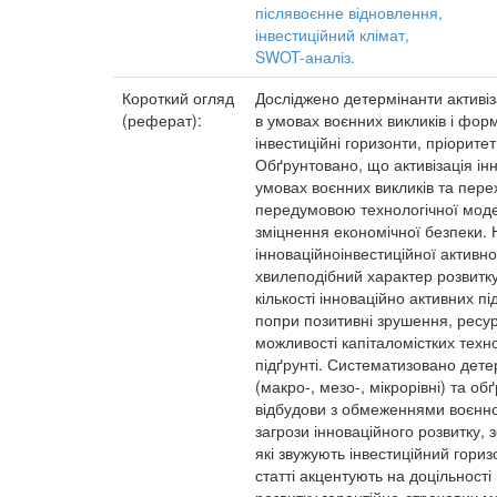
післявоєнне відновлення,
інвестиційний клімат,
SWOT-аналіз.
Короткий огляд
Досліджено детермінанти активіза
(реферат):
в умовах воєнних викликів і фор
інвестиційні горизонти, пріоритет
Обґрунтовано, що активізація інн
умовах воєнних викликів та пер
передумовою технологічної моде
зміцнення економічної безпеки. 
інноваційноінвестиційної активн
хвилеподібний характер розвитку
кількості інноваційно активних п
попри позитивні зрушення, ресур
можливості капіталомістких техн
підґрунті. Систематизовано детер
(макро-, мезо-, мікрорівні) та о
відбудови з обмеженнями воєнно
загрози інноваційного розвитку,
які звужують інвестиційний гориз
статті акцентують на доцільност