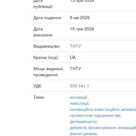
Дата
15-тра-2026
публікації:
Дата подання:
8-кві-2026
Дата
15-тра-2026
внесення:
Видавництво:
ТНТУ
Країна (код):
UA
Місце видання,
ТНТУ
проведення:
УДК:
330.341.1
Теми:
інновації,
інвестиції,
інноваційно-інвестиційна активні
промислові підприємства,
детермінанти,
джерела фінансування інновацій
воєнні ризики,