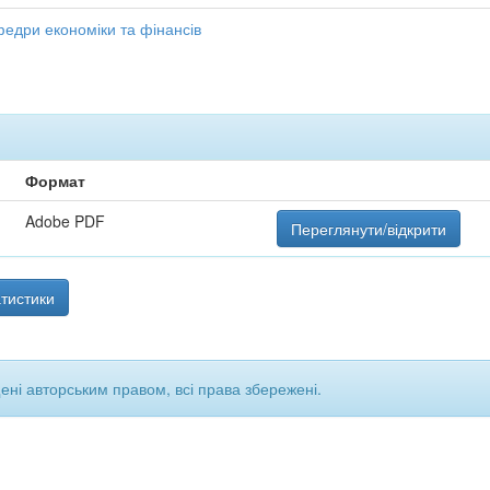
афедри економіки та фінансів
Формат
Adobe PDF
Переглянути/відкрити
тистики
щені авторським правом, всі права збережені.