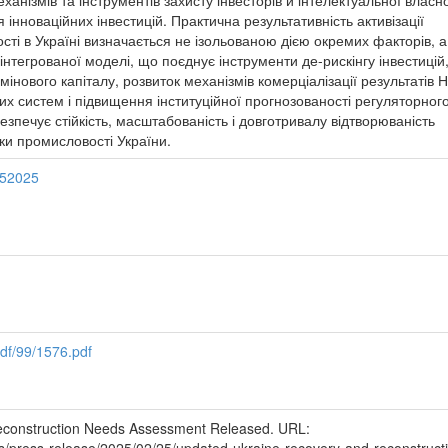
ханізмів та інструментів захисту інвесторів й інтелектуальної власно
інноваційних інвестицій. Практична результативність активізації
ості в Україні визначається не ізольованою дією окремих факторів, а
нтегрованої моделі, що поєднує інструменти де-рискінгу інвестицій
інового капіталу, розвиток механізмів комерціалізації результатів 
 систем і підвищення інституційної прогнозованості регуляторног
зпечує стійкість, масштабованість і довготривалу відтворюваність
іки промисловості України.
b/52025
pdf/99/1576.pdf
econstruction Needs Assessment Released. URL: