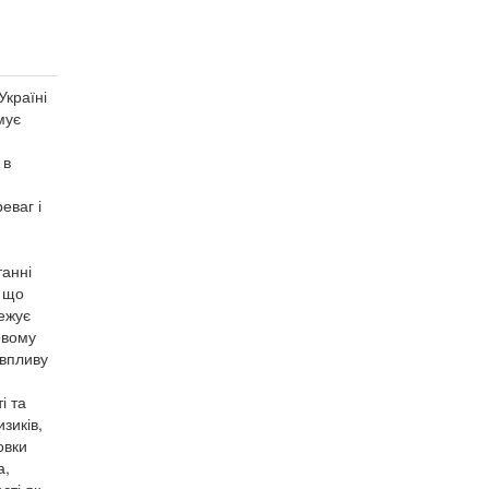
Україні
мує
 в
еваг і
танні
, що
ежує
овому
 впливу
і та
зиків,
овки
а,