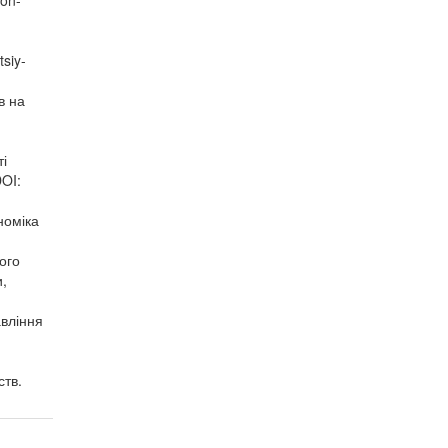
ion-
tsiy-
в на
ті
DOI:
номіка
ого
и,
авління
ств.