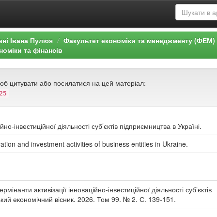
ені Івана Пулюя
Факультет економіки та менеджменту (ФЕМ)
номіки та фінансів
щоб цитувати або посилатися на цей матеріал:
25
йно-інвестиційної діяльності суб’єктів підприємництва в Україні.
ation and investment activities of business entities in Ukraine.
рмінанти активізації інноваційно-інвестиційної діяльності суб’єктів
кий економічний вісник. 2026. Том 99. № 2. С. 139-151.