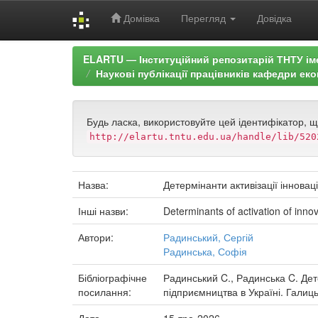
Домівка
Перегляд
Довідка
Skip
ELARTU — Інституційний репозитарій ТНТУ ім
navigation
Наукові публікації працівників кафедри еко
Будь ласка, використовуйте цей ідентифікатор, 
http://elartu.tntu.edu.ua/handle/lib/520
Назва:
Детермінанти активізації інноваці
Інші назви:
Determinants of activation of innov
Автори:
Радинський, Сергій
Радинська, Софія
Бібліографічне
Радинський C., Радинська C. Дете
посилання:
підприємництва в Україні. Галиць