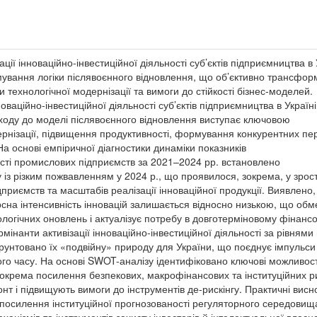
ції інноваційно-інвестиційної діяльності суб’єктів підприємництва в 
мування логіки післявоєнного відновлення, що об’єктивно трансфор
и технологічної модернізації та вимоги до стійкості бізнес-моделей.
оваційно-інвестиційної діяльності суб’єктів підприємництва в Україні
еходу до моделі післявоєнного відновлення виступає ключовою
рнізації, підвищення продуктивності, формування конкурентних пер
На основі емпіричної діагностики динаміки показників
ості промислових підприємств за 2021–2024 рр. встановлено
 із різким пожвавленням у 2024 р., що проявилося, зокрема, у зрос
ідприємств та масштабів реалізації інноваційної продукції. Виявлено
сна інтенсивність інновацій залишається відносно низькою, що обм
ологічних оновлень і актуалізує потребу в довготерміновому фінанс
мінанти активізації інноваційно-інвестиційної діяльності за рівнями
бґрунтовано їх «подвійну» природу для України, що поєднує імпульси
го часу. На основі SWOT-аналізу ідентифіковано ключові можливост
 зокрема посилення безпекових, макрофінансових та інституційних ри
онт і підвищують вимоги до інструментів де-рискінгу. Практичні висн
і посилення інституційної прогнозованості регуляторного середовищ