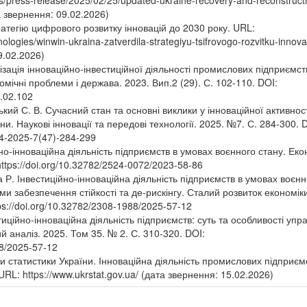
s/press-release/2025/02/25/updated-ukraine-recovery-and-reconstruct
 звернення: 09.02.2026)
тегію цифрового розвитку інновацій до 2030 року. URL:
nologies/winwin-ukraina-zatverdila-strategiyu-tsifrovogo-rozvitku-innova
9.02.2026)
ізація інноваційно-інвестиційної діяльності промислових підприємст
мічні проблеми і держава. 2023. Вип.2 (29). С. 102-110. DOI:
3.02.102
кий С. В. Сучасний стан та основні виклики у інноваційної активнос
и. Наукові інновації та передові технології. 2025. №7. С. 284-300. 
74-2025-7(47)-284-299
но-інноваційна діяльність підприємств в умовах воєнного стану. Еко
https://doi.org/10.32782/2524-0072/2023-58-86
а Р. Інвестиційно-інноваційна діяльність підприємств в умовах воєнн
ми забезпечення стійкості та де-рискінгу. Сталий розвиток економік
tps://doi.org/10.32782/2308-1988/2025-57-12
иційно-інноваційна діяльність підприємств: суть та особливості упр
 аналіз. 2025. Том 35. № 2. С. 310-320. DOI:
88/2025-57-12
 статистики України. Інноваційна діяльність промислових підприєм
URL: https://www.ukrstat.gov.ua/ (дата звернення: 15.02.2026)