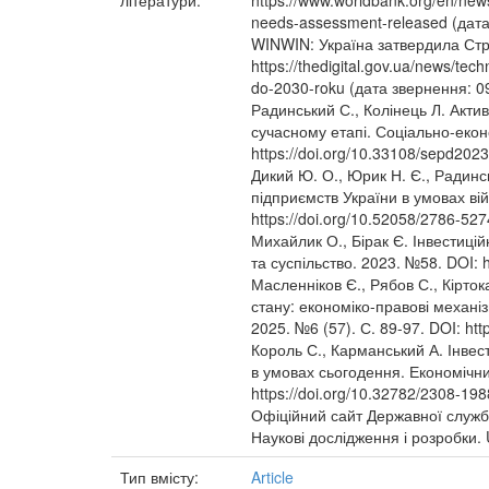
літератури:
https://www.worldbank.org/en/new
needs-assessment-released (дата
WINWIN: Україна затвердила Стра
https://thedigital.gov.ua/news/tech
do-2030-roku (дата звернення: 0
Радинський С., Колінець Л. Актив
сучасному етапі. Соціально-еконо
https://doi.org/10.33108/sepd202
Дикий Ю. О., Юрик Н. Є., Радинсь
підприємств України в умовах війн
https://doi.org/10.52058/2786-52
Михайлик О., Бірак Є. Інвестицій
та суспільство. 2023. №58. DOI: 
Масленніков Є., Рябов С., Кірток
стану: економіко-правові механіз
2025. №6 (57). С. 89-97. DOI: ht
Король С., Карманський А. Інвест
в умовах сьогодення. Економічний
https://doi.org/10.32782/2308-19
Офіційний сайт Державної служби
Наукові дослідження і розробки. 
Тип вмісту:
Article