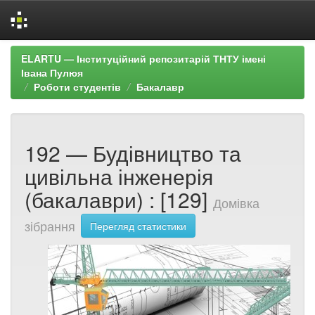
Skip
ELARTU — Інституційний репозитарій ТНТУ імені
navigation
Івана Пулюя
Роботи студентів
Бакалавр
192 — Будівництво та
цивільна інженерія
(бакалаври) : [129]
Домівка
зібрання
Перегляд статистики