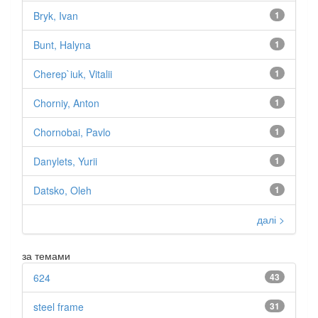
Bryk, Ivan
1
Bunt, Halyna
1
Cherep`iuk, Vitalii
1
Chorniy, Anton
1
Chornobai, Pavlo
1
Danylets, Yurii
1
Datsko, Oleh
1
далі >
за темами
624
43
steel frame
31