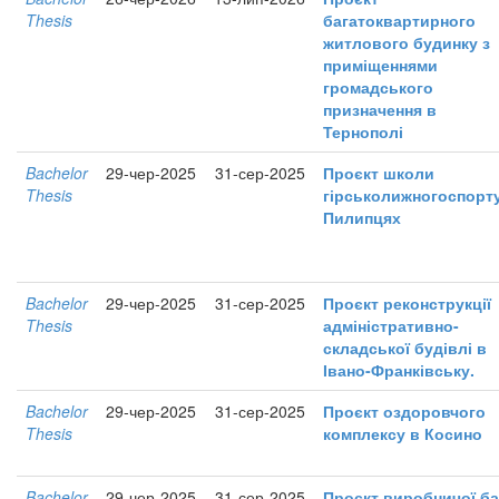
Thesis
багатоквартирного
житлового будинку з
приміщеннями
громадського
призначення в
Тернополі
Bachelor
29-чер-2025
31-сер-2025
Проєкт школи
Thesis
гірськолижногоспорт
Пилипцях
Bachelor
29-чер-2025
31-сер-2025
Проєкт реконструкції
Thesis
адміністративно-
складської будівлі в
Івано-Франківську.
Bachelor
29-чер-2025
31-сер-2025
Проєкт оздоровчого
Thesis
комплексу в Косино
Bachelor
29-чер-2025
31-сер-2025
Проєкт виробничої б