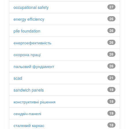
occupational safety
27
energy efficiency
26
pile foundation
26
енергоефективність
26
охорона праці
26
пальовий фундамент
26
scad
21
sandwich panels
19
конструктивні рішення
19
сендвіч-панелі
19
сталевий каркас
18