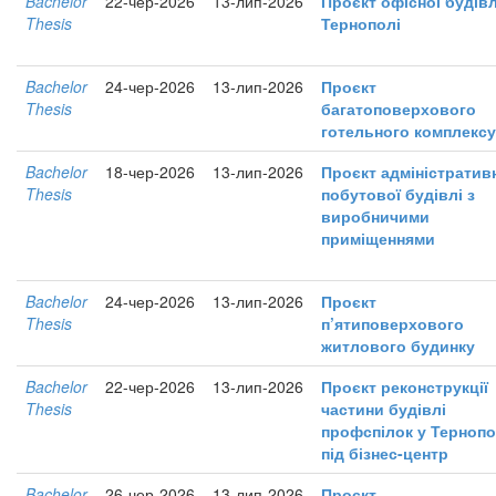
Bachelor
22-чер-2026
13-лип-2026
Проєкт офісної будівл
Thesis
Тернополі
Bachelor
24-чер-2026
13-лип-2026
Проєкт
Thesis
багатоповерхового
готельного комплексу
Bachelor
18-чер-2026
13-лип-2026
Проєкт адміністратив
Thesis
побутової будівлі з
виробничими
приміщеннями
Bachelor
24-чер-2026
13-лип-2026
Проєкт
Thesis
п’ятиповерхового
житлового будинку
Bachelor
22-чер-2026
13-лип-2026
Проєкт реконструкції
Thesis
частини будівлі
профспілок у Тернопо
під бізнес-центр
Bachelor
26-чер-2026
13-лип-2026
Проєкт