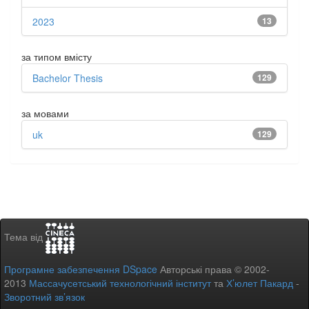
2023
13
за типом вмісту
Bachelor Thesis
129
за мовами
uk
129
Тема від
Програмне забезпечення DSpace
Авторські права © 2002-
2013
Массачусетський технологічний інститут
та
Х’юлет Пакард
-
Зворотний зв’язок