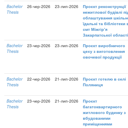
Bachelor
26-чер-2026
23-лип-2026
Проєкт реконструкції
Thesis
нежитлової будівлі пі
облаштування шкільн
їдальні та бібліотеки 
смт Міжгірʼя
Закарпатської област
Bachelor
23-чер-2026
23-лип-2026
Проєкт виробничого
Thesis
цеху з виготовлення
овочевої продукції
Bachelor
22-чер-2026
21-лип-2026
Проєкт готелю в селі
Thesis
Поляниця
Bachelor
23-чер-2026
21-лип-2026
Проєкт
Thesis
багатоквартирного
житлового будинку з
вбудованими
приміщеннями