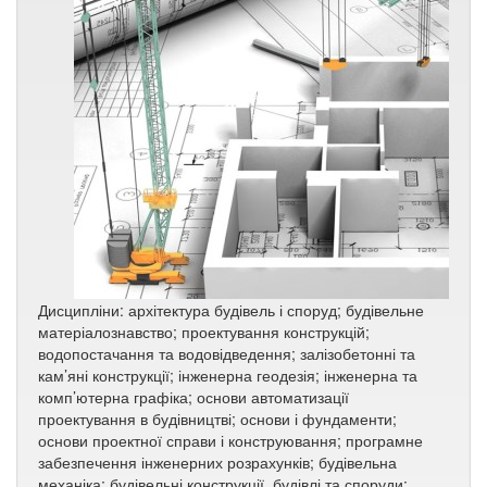
Дисципліни: архітектура будівель і споруд; будівельне
матеріалознавство; проектування конструкцій;
водопостачання та водовідведення; залізобетонні та
кам’яні конструкції; інженерна геодезія; інженерна та
комп’ютерна графіка; основи автоматизації
проектування в будівництві; основи і фундаменти;
основи проектної справи і конструювання; програмне
забезпечення інженерних розрахунків; будівельна
механіка; будівельні конструкції, будівлі та споруди;