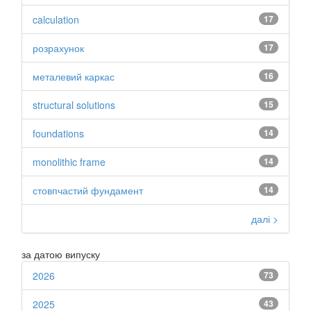
calculation
17
розрахунок
17
металевий каркас
16
structural solutions
15
foundations
14
monolithic frame
14
стовпчастий фундамент
14
далі >
за датою випуску
2026
73
2025
43