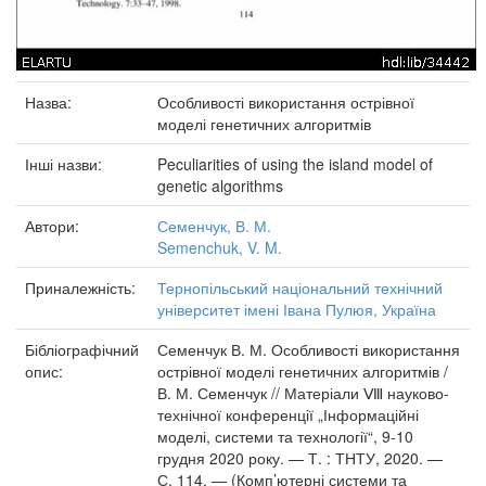
Назва:
Особливості використання острівної
моделі генетичних алгоритмів
Інші назви:
Peculiarities of using the island model of
genetic algorithms
Автори:
Семенчук, В. М.
Semenchuk, V. M.
Приналежність:
Тернопільський національний технічний
університет імені Івана Пулюя, Україна
Бібліографічний
Семенчук В. М. Особливості використання
опис:
острівної моделі генетичних алгоритмів /
В. М. Семенчук // Матеріали Ⅷ науково-
технічної конференції „Інформаційні
моделі, системи та технології“, 9-10
грудня 2020 року. — Т. : ТНТУ, 2020. —
С. 114. — (Комп’ютерні системи та