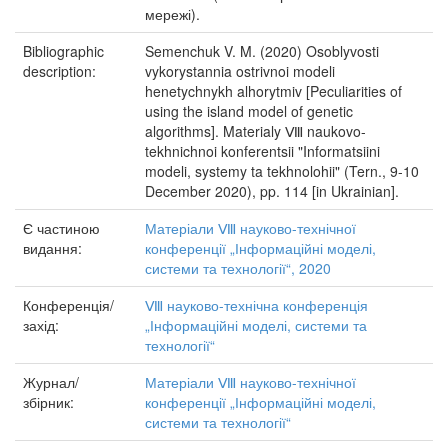
мережі).
Bibliographic
Semenchuk V. M. (2020) Osoblyvosti
description:
vykorystannia ostrivnoi modeli
henetychnykh alhorytmiv [Peculiarities of
using the island model of genetic
algorithms]. Materialy Ⅷ naukovo-
tekhnichnoi konferentsii "Informatsiini
modeli, systemy ta tekhnolohii" (Tern., 9-10
December 2020), pp. 114 [in Ukrainian].
Є частиною
Матеріали Ⅷ науково-технічної
видання:
конференції „Інформаційні моделі,
системи та технології“, 2020
Конференція/
Ⅷ науково-технічна конференція
захід:
„Інформаційні моделі, системи та
технології“
Журнал/
Матеріали Ⅷ науково-технічної
збірник:
конференції „Інформаційні моделі,
системи та технології“