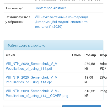
Тип вмісту:
Conference Abstract
Розташовується
VIII науково-технічна конференція
у зібраннях:
„Інформаційні моделі, системи та
технології“ (2020)
Файли цього матеріалу:
Файл
Опис
Розмір
Фор
VIII_NTK_2020_Semenchuk_V_M-
279,58
Ado
Peculiarities_of_using_114.pdf
kB
PDF
VIII_NTK_2020_Semenchuk_V_M-
19,08
DjVu
Peculiarities_of_using_114.djvu
kB
VIII_NTK_2020_Semenchuk_V_M-
516,52
imag
Peculiarities_of_using_114__COVER.png
kB