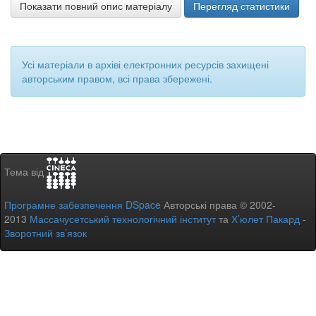
Показати повний опис матеріалу
Перегляд статистики
Усі матеріали в архіві електронних ресурсів захищені
авторським правом, всі права збережені.
Тема від
Програмне забезпечення DSpace
Авторські права © 2002-
2013
Массачусетський технологічний інститут
та
Х’юлет Пакард
-
Зворотний зв’язок