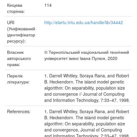
Кінцева
114
сторінка:
URI
http://elartu.tntu.edu.ua/handle/lib/34442
(Уніфікований
ідентифікатор
ресурсу):
Власник
© Тернопільський національний технічний
авторського
університет імені Івана Пулюя, 2020
права:
Перелік
1. Darrell Whitley, Soraya Rana, and Robert
літератури:
B. Heckendorn. The island model genetic
algorithm: On separability, population size
and convergence // Journal of Computing
and Information Technology. 7:33–47, 1998.
References:
1. Darrell Whitley, Soraya Rana, and Robert
B. Heckendorn. The island model genetic
algorithm: On separability, population size
and convergence, Journal of Computing
and Information Technology. 7:33–47, 1998.