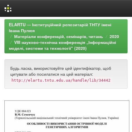
Skip
ELARTU — Інституційний репозитарій ТНТУ імені
navigation
Івана Пулюя
Матеріали конференцій, семінарів, читань
2020
VIII науково-технічна конференція „Інформаційні
моделі, системи та технології“ (2020)
Будь ласка, використовуйте цей ідентифікатор, щоб
цитувати або посилатися на цей матеріал:
http://elartu.tntu.edu.ua/handle/lib/34442