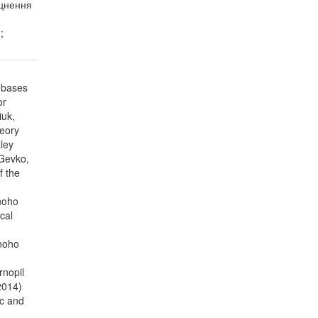
іцнення
;
d bases
or
iuk,
heory
aley
 Gevko,
f the
hnoho
cal
hnoho
rnopil
(2014)
ic and