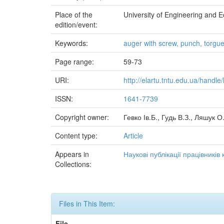
Place of the
University of Engineering and 
edition/event:
Keywords:
auger with screw, punch, torgu
Page range:
59-73
URI:
http://elartu.tntu.edu.ua/handle
ISSN:
1641-7739
Copyright owner:
Гевко Ів.Б., Гудь В.З., Ляшук О
Content type:
Article
Appears in
Наукові публікації працівникі
Collections:
Files in This Item:
File