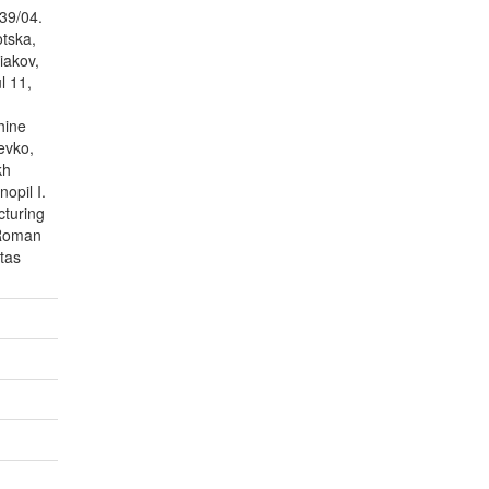
 39/04.
otska,
iakov,
l 11,
hine
Gevko,
kh
opil I.
cturing
[Roman
tas