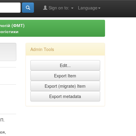
Sign on to:
Language
логій (ФМТ)
логістики
Admin Tools
 П.
люя,