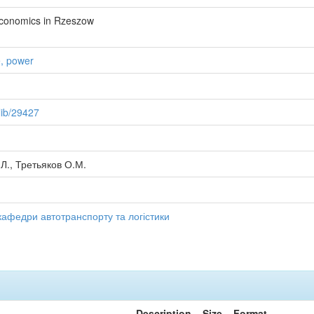
Economics in Rzeszow
e, power
/lib/29427
.Л., Третьяков О.М.
в кафедри автотранспорту та логістики
Description
Size
Format