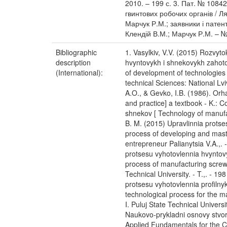
2010. – 199 с. 3. Пат. № 1084
гвинтових робочих органів / Ля
Марчук Р.М.; заявники і патен
Клендій В.М.; Марчук Р.М. – №
Bibliographic
1. Vasylkiv, V.V. (2015) Rozvyt
description
hvyntovykh i shnekovykh zahotov
(International):
of development of technologies o
technical Sciences: National Lviv
A.O., & Gevko, I.B. (1986). Orha
and practice] a textbook - K.: 
shnekov [ Technology of manufac
B. M. (2015) Upravlinnia prots
process of developing and maste
entrepreneur Palianytsia V.A.,
protsesu vyhotovlennia hvyntovy
process of manufacturing screw c
Technical University. - T.,. - 
protsesu vyhotovlennia profilny
technological process for the ma
I. Puluj State Technical Universi
Naukovo-prykladni osnovy stvor
Applied Fundamentals for the C