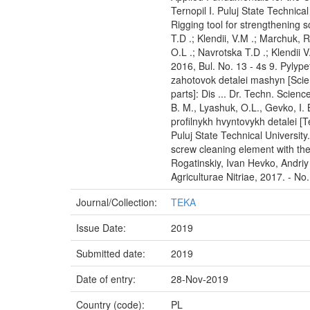
Ternopil I. Puluj State Technica
Rigging tool for strengthening s
T.D .; Klendii, V.M .; Marchuk, R
O.L .; Navrotska T.D .; Klendii
2016, Bul. No. 13 - 4s 9. Pyly
zahotovok detalei mashyn [Scien
parts]: Dis ... Dr. Techn. Scienc
B. M., Lyashuk, O.L., Gevko, I.
profilnykh hvyntovykh detalei [Te
Puluj State Technical University
screw cleaning element with th
Rogatinskiy, Ivan Hevko, Andri
Agriculturae Nitriae, 2017. - No.
Journal/Collection:
TEKA
Issue Date:
2019
Submitted date:
2019
Date of entry:
28-Nov-2019
Country (code):
PL