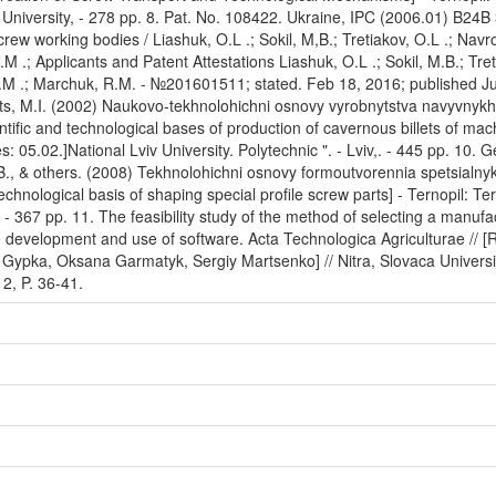
l University, - 278 pp. 8. Pat. No. 108422. Ukraine, IPC (2006.01) B24B
crew working bodies / Liashuk, O.L .; Sokil, M,B.; Tretiakov, O.L .; Navr
.M .; Applicants and Patent Attestations Liashuk, O.L .; Sokil, M.B.; Tret
 V.M .; Marchuk, R.M. - №201601511; stated. Feb 18, 2016; published Ju
pets, M.I. (2002) Naukovo-tekhnolohichni osnovy vyrobnytstva navyvnykh
tific and technological bases of production of cavernous billets of mac
es: 05.02.]National Lviv University. Polytechnic ". - Lviv,. - 445 pp. 10. 
 B., & others. (2008) Tekhnolohichni osnovy formoutvorennia spetsialny
chnological basis of shaping special profile screw parts] - Ternopil: Tern
. - 367 pp. 11. The feasibility study of the method of selecting a manufa
e development and use of software. Acta Technologica Agriculturae // 
y Gypka, Oksana Garmatyk, Sergiy Martsenko] // Nitra, Slovaca Universi
 2, P. 36-41.