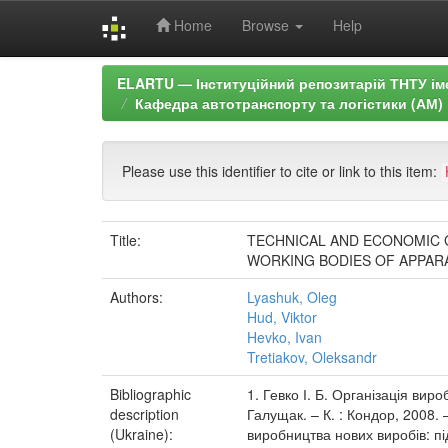
Home
Browse
Help
Skip
ELARTU — Інституційний репозитарій ТНТУ ім
navigation
Кафедра автотранспорту та логістики (АМ)
Please use this identifier to cite or link to this item:
Title:
TECHNICAL AND ECONOMIC
WORKING BODIES OF APPAR
Authors:
Lyashuk, Oleg
Hud, Viktor
Hevko, Ivan
Tretiakov, Oleksandr
Bibliographic
1. Гевко І. Б. Організація виро
description
Галущак. – К. : Кондор, 2008. 
(Ukraine):
виробництва нових виробів: під