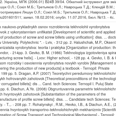
22. Україна, МПК (2006.01) B24B 39/04. Обкатний інструмент для зм
шук О.Л.; Сокіл М.Б.; Третьяков О.Л.; Навроцька Т.Д.; Клендій В.М.;
тоотримувачі Ляшук О.Л.; Сокіл М.Б.; Третьяков О.Л.; Навроцька Т.Д.
u201601511; заявл. 18.02.2016; опубл. 11.07.2016, Бюл. №13. - 4с.
ok naukovo-prykladnykh osnov rozroblennia tekhnolohii vyrobnytstva
ok z vykorystanniam unifikatsii [Development of scientific and applie
f production of screw and screw billets using unification]: diss. ... doct
 University. Polytechnic ". - Lviv, - 312 pp. 2. Halushchak, M.P., Oksent
nizatsiia vyrobnytstva: teoriia i praktyka [Organization of production: t
Condor, - 214pp. 3. Gevko, B. M. (1986) Tekhnologiya izgotovleniya spir
turing screw helix]. - Lvov: Higher school, - 128 pp. 4. Gevko, I. B. &
esom rozrobky i osvoiennia vyrobnytstva novykh vyrobiv [Management o
ring the production of new products] a textbook - Ternopil: Private
. - 199 pp. 5. Dragan, A.P. (2007) Teoretychni peredumovy tekhnolohic
kh hofrovanykh zahotovok [Theoretical preconditions of the technologi
orrugated billets]: dis ... Cand. tech Sciences: Ternopil I. Puluj State
198 pp. 6. Diachun, A.Ye. (2008) Obgruntuvannia parametriv tekhnolohic
kh hvyntovykh zahotovok [Substantiation of the parameters of the
nufacture of profile screw billets]: diss. ... Candidate tech Sciences: Te
ty. - T.,. - 208 pp. 7. Rohatynskyi , R.M., Hevko, I.B., & Diachun, A.E., 
ennia hvyntovykh transportno-tekhnolohichnykh mekhanizmiv [Scientif
reation of Screw Transport and Technological Mechanisms] - Ternopil: