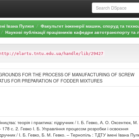
ені Івана Пулюя
Факультет інженерії машин, споруд та техно
Наукові публікації працівників кафедри автотранспорту та 
http://elartu.tntu.edu.ua/handle/lib/29427
 GROUNDS FOR THE PROCESS OF MANUFACTURING OF SCREW
ATUS FOR PREPARATION OF FODDER MIXTURES
бництва: теорія і практика: підручник / І. Б. Гевко, А. О. Оксентюк, М.
– 178 с. 2. Гевко І. Б. Управління процесом розробки і освоєння
ручник / І. Б. Гевко, Б. М. Гевко. – Тернопіль : ТДТУ імені Івана Пу