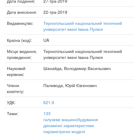
Дата подання:
27-тра-2019
Дата внесення:
22-тра-2019
Видавництво:
Тернопільський національний технічний
університет імені Івана Пулюя
Країна (код):
UA
Місце видання,
Тернопільський національний технічний
проведення:
університет імені Івана Пулюя
Науковий
Шанайда, Володимир Васильович
керівник:
Члени
Паливода, Юрій Євгенович
комітету:
УДК:
621.9
Теми:
133
галузеве машинобудування
динамічні характеристики
параметричні моделі