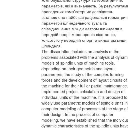
компонувальної структури та геометричних
параметрів, які її визначають. За результатам
проведених комп'ютерних досліджень
встановлено найбільш раціональні геометрич
параметри шпиндельного вузла та
співвідношення між діаметром шпинделя в
передній опорі, міжопорною відстанню,
консоллю у передній опорі та вильотом кінця
шпинделя.
The dissertation includes an analysis of the
problems associated with the analysis of dynam
models of spindle units of machine tools,
depending on their geometric and layout
parameters, the study of the complex forming
forces and the development of layout circuits of
the machine for their full or partial maintenance.
Implemented project calculation and design of
individual units of the machine. It is proposed to
widely use parametric models of spindle units in
computer modeling of processes at the stage of
their design. In the process of computer
modeling, we have established that the individu
dynamic characteristics of the spindle units hav