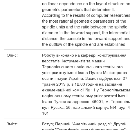
no linear dependence on the layout structure a
geometric parameters that determine it.
According to the results of computer researches
the most rational geometric parameters of the
spindle units and the ratio between the spindle
diameter in the forward support, the intermedia
distance, the console in the forward support an
the outflow of the spindle end are established.
Опис:
Роботу виконано на кафедрі конструювання
верстатів, інструментів та машин
Тернопільського національного технічного
університету імені Івана Пулюя Міністерства
освіти і науки України. Захист відбудеться 27
травня 2019 р. в 12.00 годині на засіданні
екзаменаційної комісії № 11 у Тернопільсько
національному технічному університеті імені
Івана Пулюя за адресою: 46001, м. Тернопіль
вул. Руська, 56, навчальний корпус №4, ауд. 4
101
Зміст:
Вступ; Перший "Аналітичний розділ"; Другий
розділ "Оптимізація схем формоутворення";