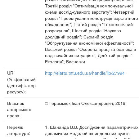
Третій розділ "Оптимізація компонувальної
схеми досліджуваного верстату"; Четвертий
розділ "Проектування конструкції верстатного
обладнання"; П'ятий розділ "Технологічний
розрахунок"; Шостий розділ "Науково-
дослідний розділ"; Сьомий розділ
"Обґрунтування економічної ефективності";
Восьмий розділ "Охорона праці та безпека в
надзвичайних ситуаціях"; Дев'ятий розділ "
Екологія"; Висновки
URI
http://elartu.tntu.edu.ua/handle/lib/27994
(Уніфікований
ідентифікатор
ресурсу):
Власник
© Герасімюк Іван Олександрович, 2019
авторського
права:
Перелік
1. Шанайда В.В. Дослідження параметричних 
літератури:
динамічних моделей шпиндельних вузлів