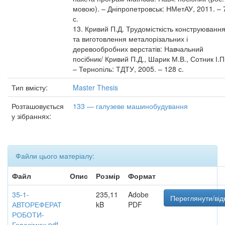
мовою). – Дніпропетровськ: НМетАУ, 2011. – 
с.
13. Кривий П.Д. Трудомісткість конструюванн
та виготовлення металорізальних і
деревообробних верстатів: Навчальний
посібник/ Кривий П.Д., Шарик М.В., Сотник І.П
– Тернопіль: ТДТУ, 2005. – 128 с.
Тип вмісту:
Master Thesis
Розташовується
133 — галузеве машинобудування
у зібраннях:
Файли цього матеріалу:
Файл
Опис
Розмір
Формат
35-1-
235,11
Adobe
Переглянути/від
АВТОРЕФЕРАТ
kB
PDF
РОБОТИ-
Герасімюк.pdf