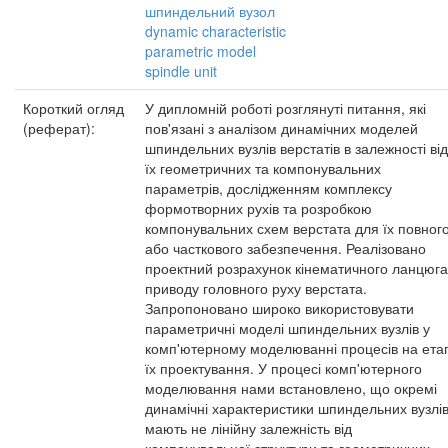
шпиндельний вузол
dynamic characteristic
parametric model
spindle unit
Короткий огляд
У дипломній роботі розглянуті питання, які
(реферат):
пов'язані з аналізом динамічних моделей
шпиндельних вузлів верстатів в залежності від
їх геометричних та компонувальних
параметрів, дослідженням комплексу
формотворних рухів та розробкою
компонувальних схем верстата для їх повног
або часткового забезпечення. Реалізовано
проектний розрахунок кінематичного ланцюга
приводу головного руху верстата.
Запропоновано широко використовувати
параметричні моделі шпиндельних вузлів у
комп'ютерному моделюванні процесів на етап
їх проектування. У процесі комп'ютерного
моделювання нами встановлено, що окремі
динамічні характеристики шпиндельних вузлі
мають не лінійну залежність від