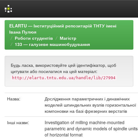
Skip
ELARTU — Інституційний репозитарій ТНТУ імені
navigation
Івана Пулюя
Роботи студентів
Магістр
133 — галузеве машинобудування
Будь ласка, використовуйте цей ідентифікатор, щоб
цитувати або посилатися на цей матеріал:
http://elartu.tntu.edu.ua/handle/lib/27994
Назва:
Дослідження параметричних і динамічних
моделей шпиндельних вузлів горизонтальної
компоновки на базі фрезерних верстатів
Інші назви:
Investigation of milling machine-mounted
parametric and dynamic models of spindle units
of horizontal format