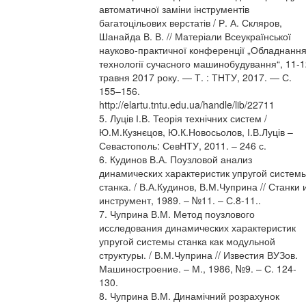
автоматичної заміни інструментів
багатоцільових верстатів / Р. А. Скляров,
Шанайда В. В. // Матеріали Всеукраїнської
науково-практичної конференції „Обладнання
технології сучасного машинобудування“, 11-1
травня 2017 року. — Т. : ТНТУ, 2017. — С.
155–156.
http://elartu.tntu.edu.ua/handle/lib/22711
5. Луців І.В. Теорія технічних систем /
Ю.М.Кузнєцов, Ю.К.Новосьолов, І.В.Луців –
Севастополь: СевНТУ, 2011. – 246 с.
6. Кудинов В.А. Поузловой анализ
динамических характеристик упругой систем
станка. / В.А.Кудинов, В.М.Чуприна // Станки 
инструмент, 1989. – №11. – С.8-11..
7. Чуприна В.М. Метод поузлового
исследования динамических характеристик
упругой системы станка как модульной
структуры. / В.М.Чуприна // Известия ВУЗов.
Машиностроение. – М., 1986, №9. – С. 124-
130.
8. Чуприна В.М. Динамічний розрахунок