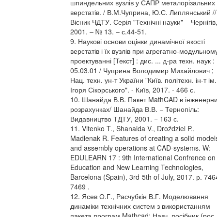
шпиндельних вузлів у САПР металорізальних
верстатів. / В.М.Чуприна, Ю.С. Липлянський //
Вісник ЧДТУ. Серія "Технічні науки" – Чернігів
2001. – № 13. – с.44-51.
9. Наукові основи оцінки динамічної якості
верстатів і їх вузлів при агрегатно-модульном
проектуванні [Текст] : дис. ... д-ра техн. наук :
05.03.01 / Чуприна Володимир Михайлович ;
Нац. техн. ун-т України "Київ. політехн. ін-т ім.
Ігоря Сікорського". - Київ, 2017. - 466 с.
10. Шанайда В.В. Пакет MathCAD в інженерн
розрахунках/ Шанайда В.В. − Тернопіль:
Видавництво ТДТУ, 2001. − 163 с.
11. Vitenko T., Shanaida V., Droździel P.,
Madlenak R. Features of creating a solid model
and assembly operations at CAD-systems. W:
EDULEARN 17 : 9th International Confrence on
Education and New Learning Technologies,
Barcelona (Spain), 3rd-5th of July, 2017. р. 746
7469 .
12. Ясев О.Г., Расчубкін В.Г. Моделювання
динаміки технічних систем з використанням
пакета програм Mathcad: Навч. посібник (рос.