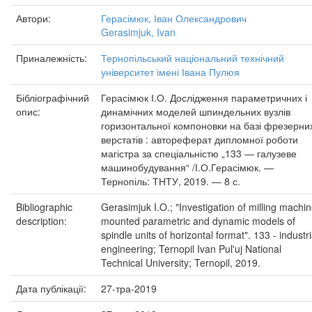
Автори:
Герасімюк, Іван Олександрович
Gerasimjuk, Ivan
Приналежність:
Тернопільський національний технічний
університет імені Івана Пулюя
Бібліографічний
Герасімюк І.О. Дослідження параметричних і
опис:
динамічних моделей шпиндельних вузлів
горизонтальної компоновки на базі фрезерни
верстатів : автореферат дипломної роботи
магістра за спеціальністю „133 — галузеве
машинобудування“ /І.О.Герасімюк. —
Тернопіль: ТНТУ, 2019. — 8 с.
Bibliographic
Gerasimjuk I.O.; "Investigation of milling machin
description:
mounted parametric and dynamic models of
spindle units of horizontal format". 133 - industri
engineering; Ternopil Ivan Pul'uj National
Technical University; Ternopil, 2019.
Дата публікації:
27-тра-2019