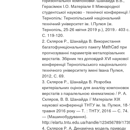
горизонтальної компоновки /Шанайда В.В.,
Герасімюк І.О. Матеріали ІІ Міжнародної
студентської науково - технічної конференції /
Тернопіль: Тернопільський національний
технічний університет ім. І.Пулюя (м.
Тернопіль, 25-26 квітня 2019 р.), 2019.- 403 с.
С. 119-120.
2. Скляров Р., Шанайда В. Використання
багатофункціонального пакету MathCad при
прогнозуванні параметрів металорізальних
верстатів. Збірник тез доповідей ⅩⅥ наукової
конференції Тернопільського національного
технічного університету імені Івана Пулюя,
2012, С. 69.
3. Скляров Р., Шанайда В. Розробка
критеріальних оцінок для аналізу компоновок
верстатів з паралельною кінематикою / Р. А.
Скляров, В. В. Шанайда // Матеріали ⅩⅨ
наукової конференції ТНТУ ім. Ів. Пулюя, 18-
травня 2016 року — Т. : ТНТУ, 2016 — С. 74.
— (Машинобудування).
http://elartu.tntu.edu.ua/handle/123456789/173
4. Скляров Р. А. Динамічна модель приводу