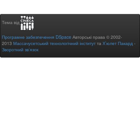
Тема від
Програмне забезпечення DSpace
Авторські права © 2002-
2013
Массачусетський технологічний інститут
та
Х’юлет Пакард
-
Зворотний зв’язок