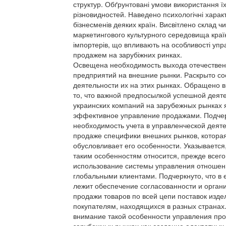
структур. Обґрунтовані умови використання ї
різновидностей. Наведено психологічні харак
бізнесменів деяких країн. Висвітлено склад чи
маркетингового культурного середовища краї
імпортерів, що впливають на особливості упр
продажем на зарубіжних ринках.
Освещена необходимость выхода отечестве
предприятий на внешние рынки. Раскрыто со
деятельности их на этих рынках. Обращено 
то, что важной предпосылкой успешной деят
украинских компаний на зарубежных рынках 
эффективное управление продажами. Подче
необходимость учета в управленческой деят
продаже специфики внешних рынков, котора
обусловливает его особенности. Указывается,
таким особенностям относится, прежде всего
использование системы управления отношен
глобальными клиентами. Подчеркнуто, что в 
лежит обеспечение согласованности и орган
продажи товаров по всей цепи поставок изде
покупателям, находящихся в разных странах
внимание такой особенности управления пр