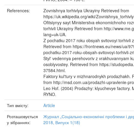
References:
Zovnishnya torhivlya Ukrayiny Retrieved from
https://uk.wikipedia.org/wiki/Zovnishnya_torhivl
Ofitsiynyy sayt Ministerstva ekonomichnoho rozv
torhivli Ukrayiny Retrieved from http://www.me.
lang=uk-UA.
Z pochatku 2017 roku obsyah svitovoyi torhivli z
Retrieved from https://frontnews.eu/news/ua/97
pochatku-2017-roku-obsyah-svitovoyi-torhivli-zr
Stylʹ vedennya perehovoriv z vrakhuvannyam ku
osoblyvostey. Retrieved from https://studopedia
37584.html.
Faktory kulʹtury v mizhnarodnykh prodazhakh. 
from http://msd.com.ua/prodazhi-upravlenie-pr
Leo Hof. (2004) Prodazhy: klyuchevye factory.
RYNO.
Тип вмісту:
Article
Розташовується
Журнал „Соціально-економічні проблеми і де
у зібраннях:
2018, Випуск 1(18)