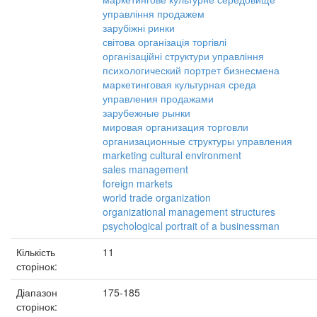
управління продажем
зарубіжні ринки
світова організація торгівлі
організаційні структури управління
психологический портрет бизнесмена
маркетинговая культурная среда
управления продажами
зарубежные рынки
мировая организация торговли
организационные структуры управления
marketing cultural environment
sales management
foreign markets
world trade organization
organizational management structures
psychological portrait of a businessman
Кількість
11
сторінок:
Діапазон
175-185
сторінок: