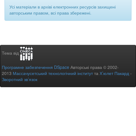
Усі матеріали в архіві електронних ресурсів захищені
авторським правом, всі права збережені.
Тема від
Програмне забезпечення DSpace
Авторські права © 2002-
2013
Массачусетський технологічний інститут
та
Х’юлет Пакард
-
Зворотний зв’язок