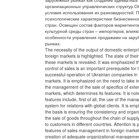
зарубежных рынках как создание адекватных
организационных управленческих структур.
условия использования их разновидностей. 
психологические характеристики бизнесмено
стран. Освещен состав факторов маркетинго
культурной среды стран – импортеров, влия
особенности управления продажами на зару
рынках.
The necessity of the output of domestic enterpri
foreign markets is highlighted. The state of their 
these markets is revealed. It was emphasized th
control of sales is an important prerequisite for 
successful operation of Ukrainian companies in 
markets. It is emphasized on the need to take i
the management of the sale of specifics of exte
markets, which determines its features. It is not
features include, first of all, the use of the ma
system for relations with global clients. It is em
the basis is ensuring the consistency and organi
the sale of goods throughout the chain of suppl
to customers in different countries. Attention is 
features of sales management in foreign market
creation of adequate organizational manageme