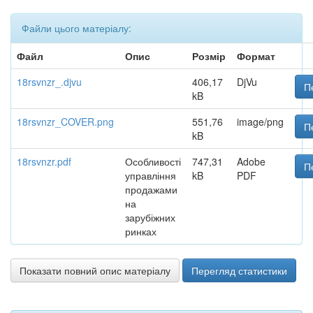
Файли цього матеріалу:
Файл
Опис
Розмір
Формат
18rsvnzr_.djvu
406,17
DjVu
П
kB
18rsvnzr_COVER.png
551,76
image/png
П
kB
18rsvnzr.pdf
Особливості
747,31
Adobe
П
управління
kB
PDF
продажами
на
зарубіжних
ринках
Показати повний опис матеріалу
Перегляд статистики