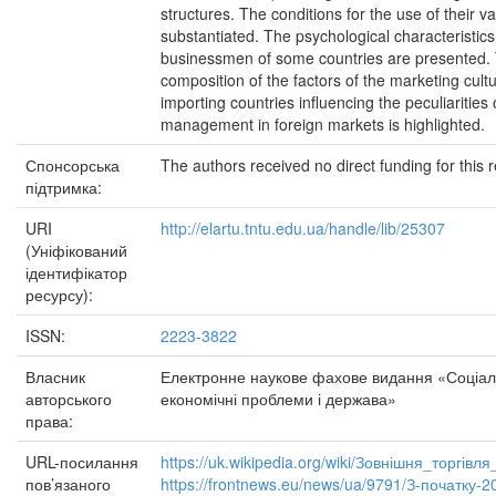
structures. The conditions for the use of their va
substantiated. The psychological characteristics
businessmen of some countries are presented.
composition of the factors of the marketing cultu
importing countries influencing the peculiarities 
management in foreign markets is highlighted.
Спонсорська
The authors received no direct funding for this 
підтримка:
URI
http://elartu.tntu.edu.ua/handle/lib/25307
(Уніфікований
ідентифікатор
ресурсу):
ISSN:
2223-3822
Власник
Електронне наукове фахове видання «Соціал
авторського
економічні проблеми і держава»
права:
URL-посилання
https://uk.wikipedia.org/wiki/Зовнішня_торгівл
пов’язаного
https://frontnews.eu/news/ua/9791/З-початку-2