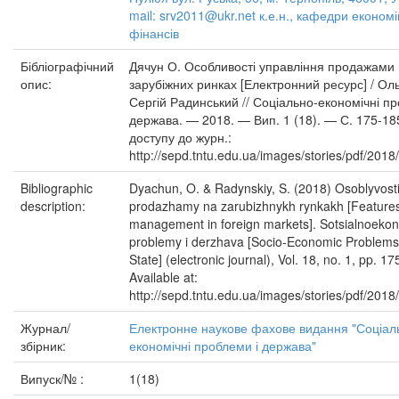
mail: srv2011@ukr.net к.е.н., кафедри економі
фінансів
Бібліографічний
Дячун О. Особливості управління продажами
опис:
зарубіжних ринках [Електронний ресурс] / Ол
Сергій Радинський // Соціально-економічні пр
держава. — 2018. — Вип. 1 (18). — С. 175-1
доступу до журн.:
http://sepd.tntu.edu.ua/images/stories/pdf/2018
Bibliographic
Dyachun, O. & Radynskiy, S. (2018) Osoblyvosti
description:
prodazhamy na zarubizhnykh rynkakh [Features
management in foreign markets]. Sotsialnoeko
problemy i derzhava [Socio-Economic Problems
State] (electronic journal), Vol. 18, no. 1, pp. 1
Available at:
http://sepd.tntu.edu.ua/images/stories/pdf/2018
Журнал/
Електронне наукове фахове видання "Соціал
збірник:
економічні проблеми і держава"
Випуск/№ :
1(18)