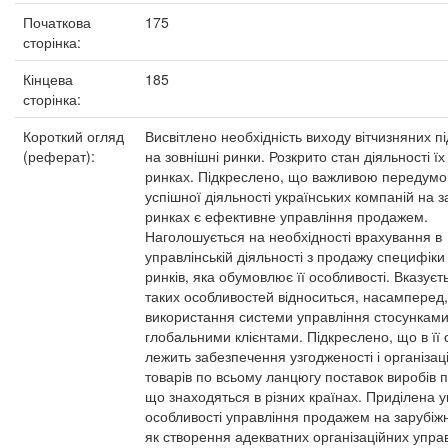
Початкова
175
сторінка:
Кінцева
185
сторінка:
Короткий огляд
Висвітлено необхідність виходу вітчизняних п
(реферат):
на зовнішні ринки. Розкрито стан діяльності їх
ринках. Підкреслено, що важливою передум
успішної діяльності українських компаній на 
ринках є ефективне управління продажем.
Наголошується на необхідності врахування в
управлінській діяльності з продажу специфіки
ринків, яка обумовлює її особливості. Вказуєт
таких особливостей відноситься, насамперед,
використання системи управління стосунками
глобальними клієнтами. Підкреслено, що в її 
лежить забезпечення узгодженості і організац
товарів по всьому ланцюгу поставок виробів 
що знаходяться в різних країнах. Приділена у
особливості управління продажем на зарубіж
як створення адекватних організаційних упра