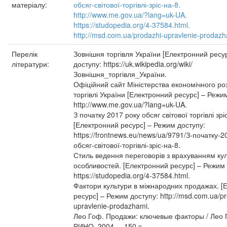
матеріалу:
обсяг-світової-торгівлі-зріс-на-8.
http://www.me.gov.ua/?lang=uk-UA.
https://studopedia.org/4-37584.html.
http://msd.com.ua/prodazhi-upravlenie-prodaz
Перелік
Зовнішня торгівля України [Електронний ресу
літератури:
доступу: https://uk.wikipedia.org/wiki/
Зовнішня_торгівля_України.
Офіційний сайт Міністерства економічного роз
торгівлі України [Електронний ресурс] – Режи
http://www.me.gov.ua/?lang=uk-UA.
З початку 2017 року обсяг світової торгівлі зрі
[Електронний ресурс] – Режим доступу:
https://frontnews.eu/news/ua/9791/З-початку-2
обсяг-світової-торгівлі-зріс-на-8.
Стиль ведення переговорів з врахуванням ку
особливостей. [Електронний ресурс] – Режим 
https://studopedia.org/4-37584.html.
Фактори культури в міжнародних продажах. [
ресурс] – Режим доступу: http://msd.com.ua/pr
upravlenie-prodazhami.
Лео Гоф. Продажи: ключевые факторы / Лео Г
РИНО, 2004. – 150 с.