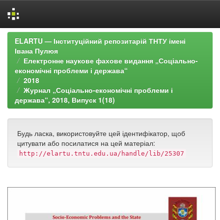
Skip
ELARTU — Інституційний репозитарій ТНТУ імені
navigation
Івана Пулюя
Електронне наукове фахове видання „Соціально-
економічні проблеми і держава“
2018
Журнал „Соціально-економічні проблеми і
держава“, 2018, Випуск 1(18)
Будь ласка, використовуйте цей ідентифікатор, щоб
цитувати або посилатися на цей матеріал:
http://elartu.tntu.edu.ua/handle/lib/25307