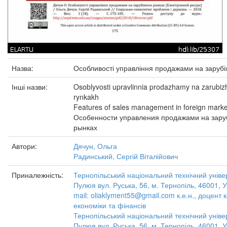
Назва:
Особливості управління продажами на зарубі
Інші назви:
Osoblyvosti upravlinnia prodazhamy na zarubi
rynkakh
Features of sales management in foreign marke
Особенности управления продажами на зар
рынках
Автори:
Дячун, Ольга
Радинський, Сергій Віталійович
Приналежність:
Тернопільський національний технічний універс
Пулюя вул. Руська, 56, м. Тернопіль, 46001, У
mail: oliaklyment55@gmail.com к.е.н., доцент
економіки та фінансів
Тернопільський національний технічний універс
Пулюя вул. Руська, 56, м. Тернопіль, 46001, У