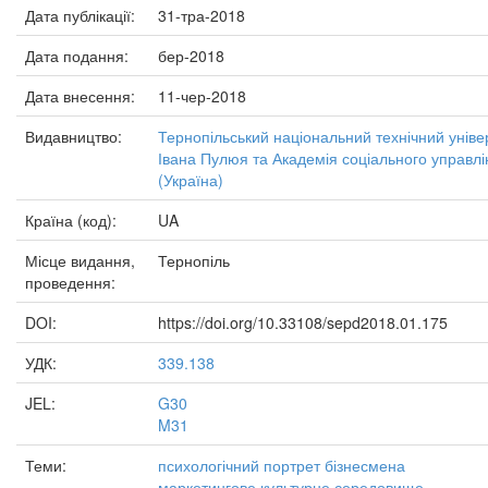
Дата публікації:
31-тра-2018
Дата подання:
бер-2018
Дата внесення:
11-чер-2018
Видавництво:
Тернопільський національний технічний уніве
Івана Пулюя та Академія соціального управлі
(Україна)
Країна (код):
UA
Місце видання,
Тернопіль
проведення:
DOI:
https://doi.org/10.33108/sepd2018.01.175
УДК:
339.138
JEL:
G30
M31
Теми:
психологічний портрет бізнесмена
маркетингове культурне середовище