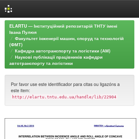
Skip
ELARTU — Інституційний репозитарій ТНТУ імені
navigation
Івана Пулюя
Факультет інженерії машин, споруд та технологій
(ФМТ)
Кафедра автотранспорту та логістики (АМ)
Наукові публікації працівників кафедри
автотранспорту та логістики
Por favor use este identificador para citas ou ligazóns a
este item:
http://elartu.tntu.edu.ua/handle/lib/22904