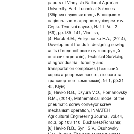
papers of Vinnytsia National Agrarian
University. Part: Technical Sciences
(Збірник наукових праць Вінницького
національного аграрного університету.
Серія: Технічні науки.), № 11, Vol. 2
(66), pp.135–141, Vinnitsa;
[4] Heruk S.M., Petrychenko E.A., (2014),
Development trends in designing sowing
units (Тенденції розвитку конструкцій
посівних агрегатів), Technical Servicing
of agroindustrial, forestry and
transportation complexes (Технічний
сервіс агропромислового, лісового та
транспортного комплексів), № 1, pp.31-
45, KIyiv;
[5] Hevko R.B., Dzyura V.O., Romanovsky
R.M., (2014), Mathematical model of the
pneumatic-screw conveyor screw
mechanism operation, INMATEH-
Agricultural Engineering Journal, vol.44,
no.3, pp.103-110, Bucharest/Romania;
[6] Hevko R.B., Synii S.V., Osuhovskyi