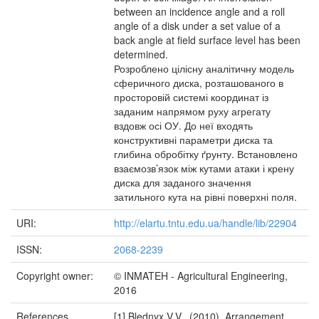
between an incidence angle and a roll
angle of a disk under a set value of a
back angle at field surface level has been
determined.
Розроблено цілісну аналітичну модель
сферичного диска, розташованого в
просторовій системі координат із
заданим напрямом руху агрегату
вздовж осі ОУ. До неї входять
конструктивні параметри диска та
глибина обробітку ґрунту. Встановлено
взаємозв’язок між кутами атаки і крену
диска для заданого значення
затильного кута на рівні поверхні поля.
URI:
http://elartu.tntu.edu.ua/handle/lib/22904
ISSN:
2068-2239
Copyright owner:
© INMATEH - Agricultural Engineering,
2016
References
[1] Blednyx V.V., (2010), Arrangement,