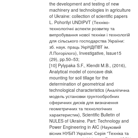
the development and testing of new
machinery and technologies in agriculture
of Ukraine: collection of scientific papers
L. Pohorilyi UNDIPVT (Техніко-
технологічні аспекти розвитку та
випробування нової техніки і технологій
для сільського господарства України:
зб. наук. праць УкрНДІПВТ ім.
Л.Погорілого), Investigative, Issue15
(29), pp.50–53;
[10] Pylypaka S.F., Klendii M.B., (2016),
Analytical model of concave disk
mounting for soil tillage for the
determination of geometrical and
technological characteristics (Аналітична
модель установки грунтообробних
сферичних дисків для визначення
геометричних та технологічних
характеристик), Scientific Bulletin of
NULES of Ukraine. Part: Technology and
Power Engineering in AIC (Науковий
вісник НУБіП України: Серія “Техніка та