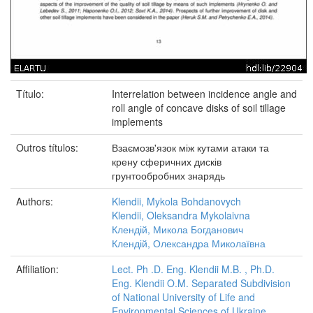
Título:
Interrelation between incidence angle and
roll angle of concave disks of soil tillage
implements
Outros títulos:
Взаємозв'язок між кутами атаки та
крену сферичних дисків
грунтообробних знарядь
Authors:
Klendii, Mykola Bohdanovych
Klendii, Oleksandra Mykolaivna
Клендій, Микола Богданович
Клендій, Олександра Миколаївна
Affiliation:
Lect. Ph .D. Eng. Klendii M.B. , Ph.D.
Eng. Klendii O.M. Separated Subdivision
of National University of Life and
Environmental Sciences of Ukraine