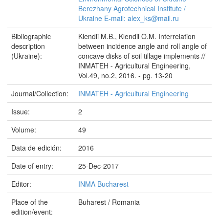
Berezhany Agrotechnical Institute /
Ukraine E-mail: alex_ks@mail.ru
Bibliographic
Klendii M.B., Klendii O.M. Interrelation
description
between incidence angle and roll angle of
(Ukraine):
concave disks of soil tillage implements //
INMATEH - Agricultural Engineering,
Vol.49, no.2, 2016. - pg. 13-20
Journal/Collection:
INMATEH - Agricultural Engineering
Issue:
2
Volume:
49
Data de edición:
2016
Date of entry:
25-Dec-2017
Editor:
INMA Bucharest
Place of the
Buharest / Romania
edition/event: