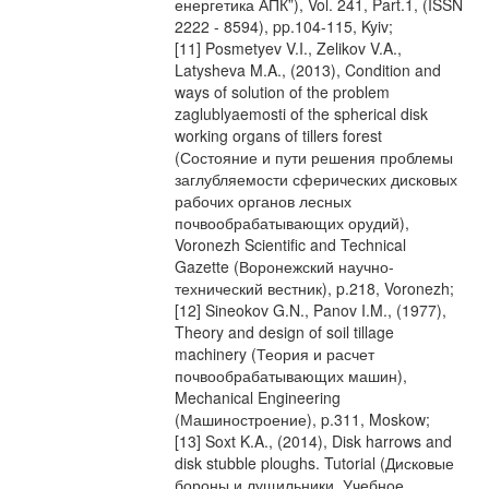
енергетика АПК”), Vol. 241, Part.1, (ISSN
2222 - 8594), pp.104-115, Kyiv;
[11] Posmetyev V.I., Zelikov V.A.,
Latysheva M.A., (2013), Condition and
ways of solution of the problem
zaglublyaemosti of the spherical disk
working organs of tillers forest
(Состояние и пути решения проблемы
заглубляемости сферических дисковых
рабочих органов лесных
почвообрабатывающих орудий),
Voronezh Scientific and Technical
Gazette (Воронежский научно-
технический вестник), p.218, Voronezh;
[12] Sineokov G.N., Panov I.M., (1977),
Theory and design of soil tillage
machinery (Теория и расчет
почвообрабатывающих машин),
Mechanical Engineering
(Машиностроение), p.311, Moskow;
[13] Soxt K.A., (2014), Disk harrows and
disk stubble ploughs. Tutorial (Дисковые
бороны и лущильники. Учебное