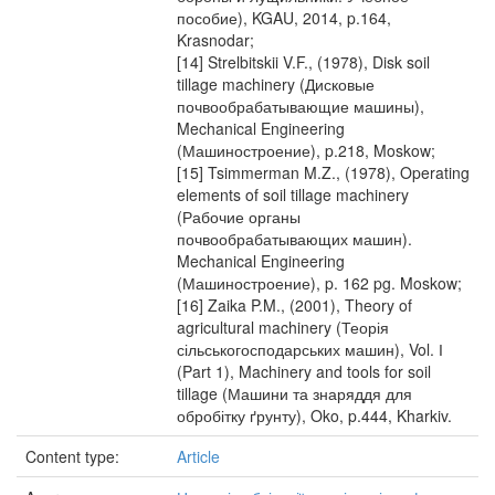
пособие), KGAU, 2014, p.164,
Krasnodar;
[14] Strelbitskii V.F., (1978), Disk soil
tillage machinery (Дисковые
почвообрабатывающие машины),
Mechanical Engineering
(Машиностроение), p.218, Moskow;
[15] Tsimmerman M.Z., (1978), Operating
elements of soil tillage machinery
(Рабочие органы
почвообрабатывающих машин).
Mechanical Engineering
(Машиностроение), p. 162 pg. Moskow;
[16] Zaika P.M., (2001), Theory of
agricultural machinery (Теорія
сільськогосподарських машин), Vol. І
(Part 1), Machinery and tools for soil
tillage (Машини та знаряддя для
обробітку ґрунту), Oko, p.444, Kharkiv.
Content type:
Article