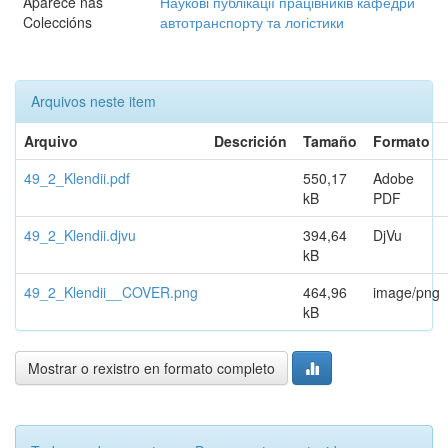
Aparece nas
Наукові публікації працівників кафедри
Coleccións
автотранспорту та логістики
Arquivos neste item
Arquivo
Descrición
Tamaño
Formato
49_2_Klendii.pdf
550,17
Adobe
kB
PDF
49_2_Klendii.djvu
394,64
DjVu
kB
49_2_Klendii__COVER.png
464,96
image/png
kB
Mostrar o rexistro en formato completo