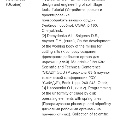
(Ukraine):
design and engineering of soil tillage
tools. Tutorial (Устройство, расчет и
проектирование
почвообрабатывающих орудий.
Учебное пособие). CGAA, p.160,
Chelyabinsk;
[2] Demydenko A.I., Snigerev D.S.,
Vaymer E.Y., (2009), On the development
of the working body of the milling for
cutting slits (К вопросу создания
фрезерного рабочего органа для
нарезки щелей). Materials of the 63rd
Scientific and Technical Conference
"SibADI” GOU (Материалы 63-й научно-
технической конференции ГОУ
"СибАДИ"), Book 1, pp. 240-243, Omsk;
[3] Haponenko O.I., (2012), Programming
of the uniformity of tillage by disk
operating elements with spring tines
(Програмування рівномірності обробітку
дисковими робочими органами на
пружних стійках), Collection of scientific