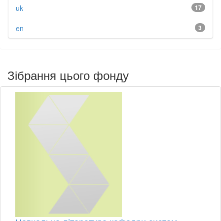
uk
17
en
3
Зібрання цього фонду