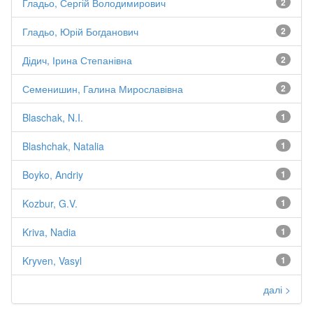
Гладьо, Сергій Володимирович
2
Гладьо, Юрій Богданович
2
Дідич, Ірина Степанівна
2
Семенишин, Галина Мирославівна
2
Blaschak, N.I.
1
Blashchak, Natalia
1
Boyko, Andriy
1
Kozbur, G.V.
1
Kriva, Nadia
1
Kryven, Vasyl
1
далі >