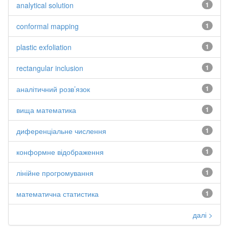
analytical solution
1
conformal mapping
1
plastic exfoliation
1
rectangular inclusion
1
аналітичний розв’язок
1
вища математика
1
диференціальне числення
1
конформне відображення
1
лінійне прогромування
1
математична статистика
1
далі >