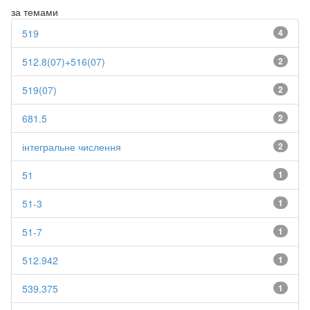
за темами
519
4
512.8(07)+516(07)
2
519(07)
2
681.5
2
інтегральне числення
2
51
1
51-3
1
51-7
1
512.942
1
539.375
1