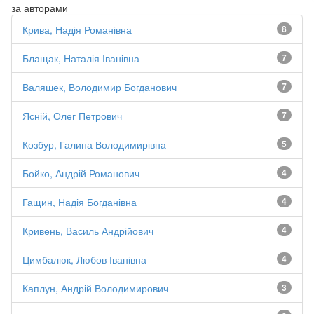
за авторами
Крива, Надія Романівна
8
Блащак, Наталія Іванівна
7
Валяшек, Володимир Богданович
7
Ясній, Олег Петрович
7
Козбур, Галина Володимирівна
5
Бойко, Андрій Романович
4
Гащин, Надія Богданівна
4
Кривень, Василь Андрійович
4
Цимбалюк, Любов Іванівна
4
Каплун, Андрій Володимирович
3