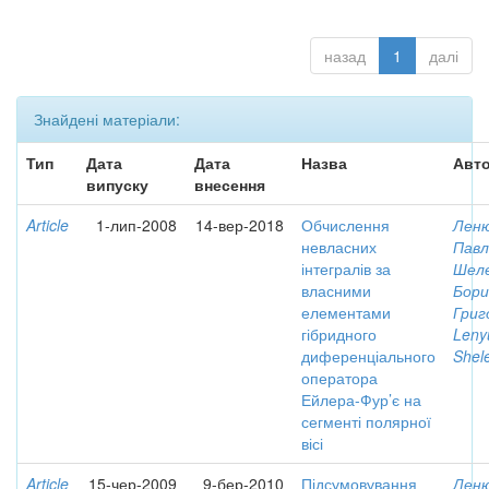
назад
1
далі
Знайдені матеріали:
Тип
Дата
Дата
Назва
Авто
випуску
внесення
Article
1-лип-2008
14-вер-2018
Обчислення
Леню
невласних
Павл
інтегралів за
Шеле
власними
Бори
елементами
Григ
гібридного
Leny
диференціального
Shele
оператора
Ейлера-Фур’є на
сегменті полярної
вісі
Article
15-чер-2009
9-бер-2010
Підсумовування
Леню