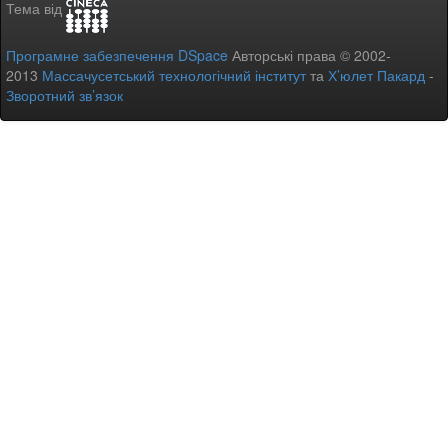
Тема від
Програмне забезпечення DSpace
Авторські права © 2002-
2013
Массачусетський технологічний інститут
та
Х’юлет Пакард
-
Зворотний зв’язок