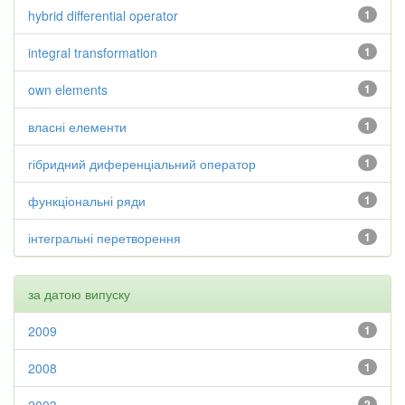
hybrid differential operator
1
integral transformation
1
own elements
1
власні елементи
1
гібридний диференціальний оператор
1
функціональні ряди
1
інтегральні перетворення
1
за датою випуску
2009
1
2008
1
2