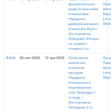
функціональних
Павл
рядів за власними
Шеле
елементами
Марі
гібридного
Leny
диференціального
Shel
оператора Фур’є–
(Конторовича-
Лєбєдєва)–Ейлера
на сегменті
полярної осі
Article
26-лют-2002
12-тра-2023
Обчислення
Леню
невласних
Павл
інтегралів
Шинк
методом
Leny
гібридного
Shyn
інтегрального
перетворення
типу Лежандра 1-
го роду –
(Конторовича -
Лебедева) 2-го