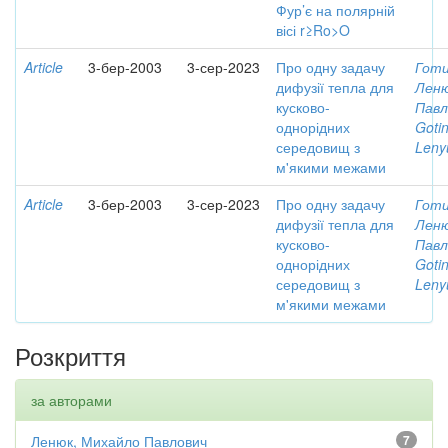
Фур’є на полярній
вісі r≥Ro>O
Article
3-бер-2003
3-сер-2023
Про одну задачу
Готи
дифузії тепла для
Леню
кусково-
Павл
однорідних
Gotin
середовищ з
Leny
м'якими межами
Article
3-бер-2003
3-сер-2023
Про одну задачу
Готи
дифузії тепла для
Леню
кусково-
Павл
однорідних
Gotin
середовищ з
Leny
м'якими межами
Розкриття
за авторами
Ленюк, Михайло Павлович
7