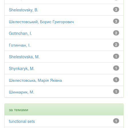
Shelestovsky, B.
3
Шелестовський, Борис Григорович
3
Gotinchan, I.
2
Готинчан, І.
2
Shelestovska, M.
1
Shynkaryk, M.
1
Шелестовська, Марія Яківна
1
Шинкарик, М.
1
за темами
functional sets
1