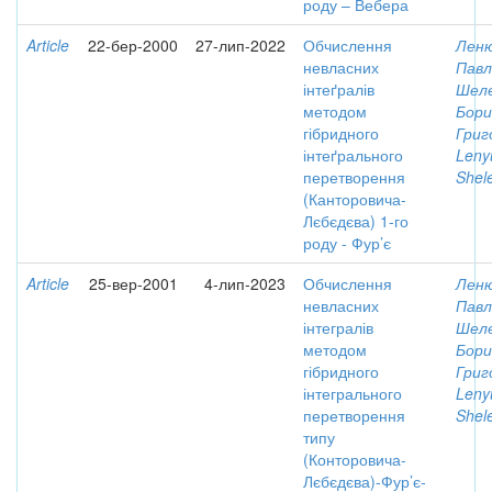
роду – Вебера
Article
22-бер-2000
27-лип-2022
Обчислення
Леню
невласних
Павл
інтеґралів
Шеле
методом
Бори
гібридного
Григ
інтеґрального
Leny
перетворення
Shele
(Канторовича-
Лєбєдєва) 1-го
роду - Фур’є
Article
25-вер-2001
4-лип-2023
Обчислення
Леню
невласних
Павл
інтегралів
Шеле
методом
Бори
гібридного
Григ
інтегрального
Leny
перетворення
Shele
типу
(Конторовича-
Лєбєдєва)-Фур’є-