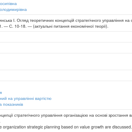
осипівна
Володимирівна
нська І. Огляд теоретичних концепцій стратегічного управління на 
. — С. 10-18. — (актуальні питання економічної теорії).
ня
ий на управлінні вартістю
 показників
нцепції стратегічного управління організацією на основі зростання 
.
 organization strategic planning based on value growth are discussed. T