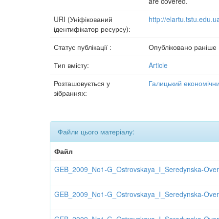
are covered.
URI (Уніфікований
http://elartu.tstu.edu
ідентифікатор ресурсу):
Статус публікації :
Опубліковано раніше
Тип вмісту:
Article
Розташовується у
Галицький економічний
зібраннях:
Файли цього матеріалу:
Файл
GEB_2009_No1-G_Ostrovskaya_I_Seredynska-Overvi
GEB_2009_No1-G_Ostrovskaya_I_Seredynska-Overvi