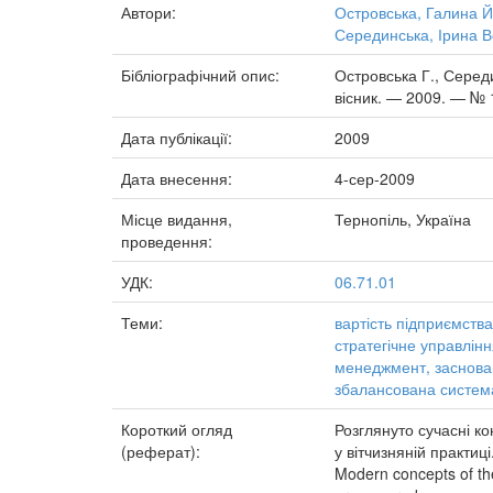
Автори:
Островська, Галина Й
Серединська, Ірина 
Бібліографічний опис:
Островська Г., Середи
вісник. — 2009. — № 1
Дата публікації:
2009
Дата внесення:
4-сер-2009
Місце видання,
Тернопіль, Україна
проведення:
УДК:
06.71.01
Теми:
вартість підприємства
стратегічне управлін
менеджмент, заснован
збалансована система
Короткий огляд
Розглянуто сучасні ко
(реферат):
у вітчизняній практиці
Modern concepts of the