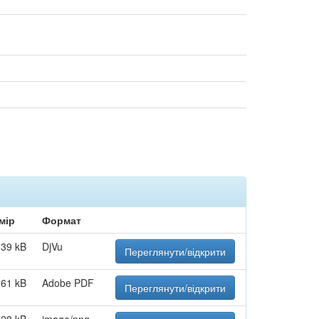
мір
Формат
,39 kB
DjVu
Переглянути/відкрити
,61 kB
Adobe PDF
Переглянути/відкрити