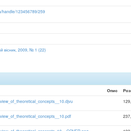
.ua/handle/123456789/259
 вісник, 2009, № 1 (22)
Опис
Роз
ew_of_theoretical_concepts__10.djvu
129
ew_of_theoretical_concepts__10.pdf
237