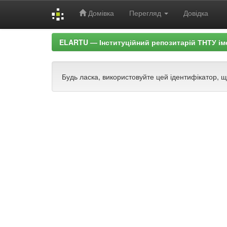
Домівка
Перегляд
Довідка
Skip
ELARTU — Інституційний репозитарій ТНТУ ім
navigation
Будь ласка, використовуйте цей ідентифікатор, 