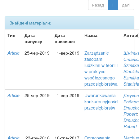
назад
1
далі
Знайдені матеріали:
Тип
Дата
Дата
Назва
Автор(
випуску
внесення
Article
25-чер-2019
1-вер-2019
Zarządzanie
Шмітка
zasobami
Станіс
ludzkimi w teorii i
Szmitka
w praktyce
Stanisł
współczesnego
Szmitka
przedsiębiorstwa
Stanisł
Article
25-чер-2019
1-вер-2019
Uwarunkowania
Дмухов
konkurencyjności
Робер
przedsiębiorstw
Dmucho
Robert
;
Dmucho
Robert
Article
23-гру-2016
10-тра-2017
Opracowanie
Machug