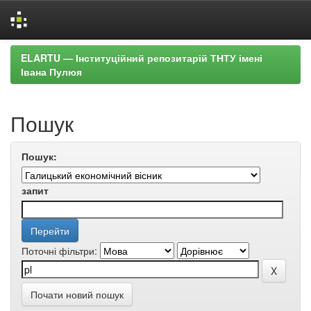
Skip
ELARTU — Інституційний репозитарій ТНТУ імені
navigation
Івана Пулюя
Пошук
Пошук:
запит
Поточні фільтри:
Почати новий пошук