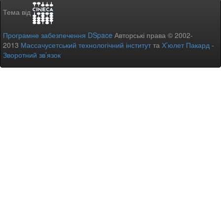
Тема від
Програмне забезпечення DSpace
Авторські права © 2002-
2013
Массачусетський технологічний інститут
та
Х’юлет Пакард
-
Зворотний зв’язок