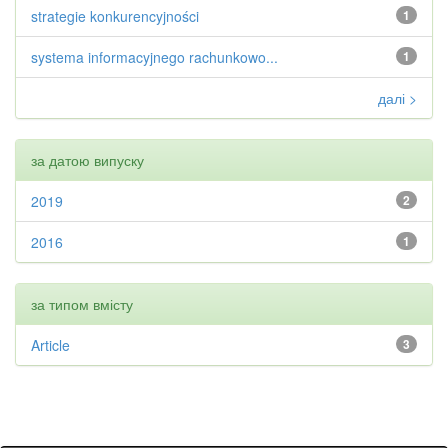
strategie konkurencyjności
1
systema informacyjnego rachunkowo...
1
далі >
за датою випуску
2019
2
2016
1
за типом вмісту
Article
3