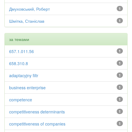
Дмуховський, Роберт
1
Шмітка, Станіслав
1
за темами
657.1.011.56
1
658.310.8
1
adaptacyjny filtr
1
business enterprise
1
competence
1
competitiveness determinants
1
competitiveness of companies
1