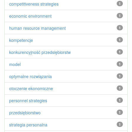
competitiveness strategies
1
economic environment
1
human resource management
1
kompetencje
1
konkurencyjność przedsiębiorstw
1
model
1
optymalne rozwiązania
1
otoczenie ekonomiczne
1
personnel strategies
1
przedsiębiorstwo
1
strategia personalna
1