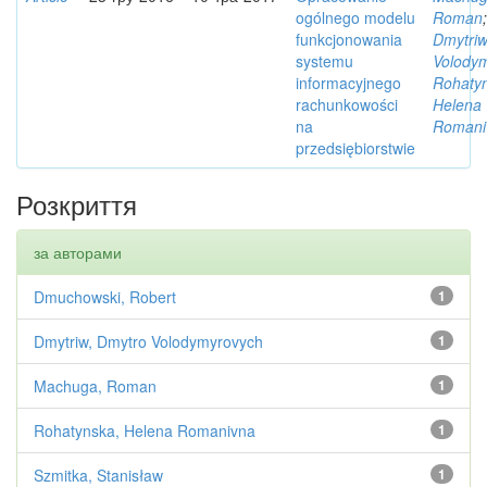
ogólnego modelu
Roman
;
funkcjonowania
Dmytriw
systemu
Volody
informacyjnego
Rohaty
rachunkowości
Helena
na
Romani
przedsiębiorstwie
Розкриття
за авторами
Dmuchowski, Robert
1
Dmytriw, Dmytro Volodymyrovych
1
Machuga, Roman
1
Rohatynska, Helena Romanivna
1
Szmitka, Stanisław
1