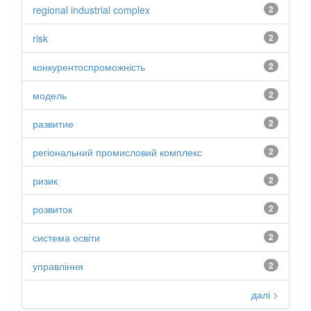
regional industrial complex
2
risk
2
конкурентоспроможність
2
модель
2
развитие
2
регіональний промисловий комплекс
2
ризик
2
розвиток
2
система освіти
2
управління
2
далі >