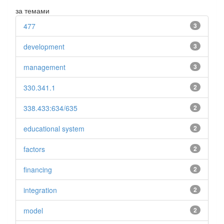
за темами
477
3
development
3
management
3
330.341.1
2
338.433:634/635
2
educational system
2
factors
2
financing
2
integration
2
model
2