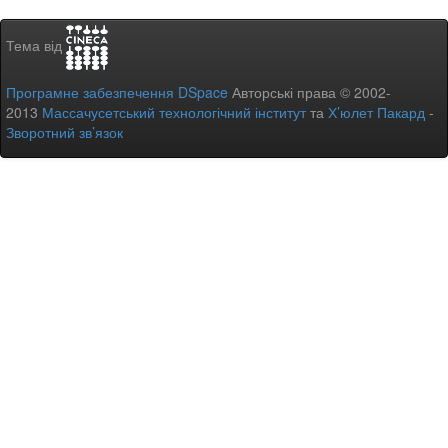
Тема від
Програмне забезпечення DSpace
Авторські права © 2002-
2013
Массачусетський технологічний інститут
та
Х’юлет Пакард
-
Зворотний зв’язок