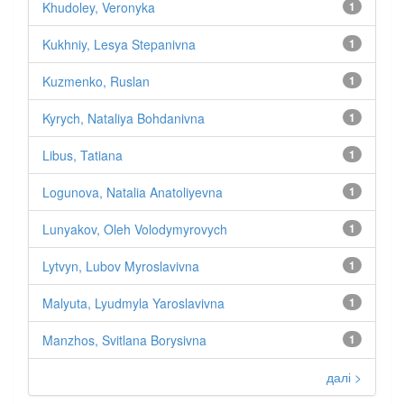
Khudoley, Veronyka
1
Kukhniy, Lesya Stepanivna
1
Kuzmenko, Ruslan
1
Kyrych, Nataliya Bohdanivna
1
Libus, Tatiana
1
Logunova, Natalia Anatoliyevna
1
Lunyakov, Oleh Volodymyrovych
1
Lytvyn, Lubov Myroslavivna
1
Malyuta, Lyudmyla Yaroslavivna
1
Manzhos, Svitlana Borysivna
1
далі >