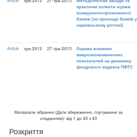
Article
тра-2013
27-тра-2013
Методологічні засади та
практичні аспекти оцінки
конкурентоспроможності
банків (на прикладі банків у
харківському регіоні)
Article
тра-2013
27-тра-2013
Оценка влияния
макроэкономических
показателей на динамику
фондового индекса ПФТС
Матеріали зібрання (Дати збереження, сортування за
спаданням): від 1 до 43 з 43
Розкриття