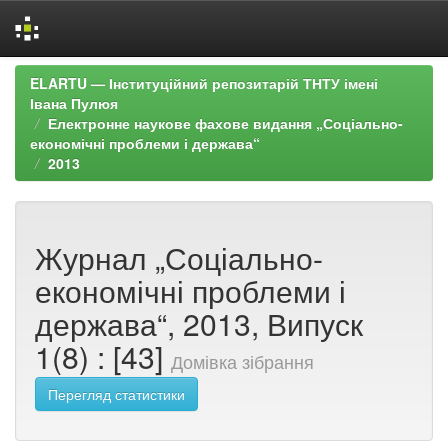
Skip
ELARTU — Інституційний репозитарій ТНТУ імені
navigation
Івана Пулюя
Електронне наукове фахове видання „Соціально-
економічні проблеми і держава“
2013
Журнал „Соціально-
економічні проблеми і
держава“, 2013, Випуск
1(8) : [43]
Домівка зібрання
Перегляд статистики