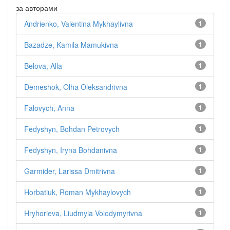
за авторами
Andrienko, Valentina Mykhaylivna
1
Bazadze, Kamila Mamukivna
1
Belova, Alla
1
Demeshok, Olha Oleksandrivna
1
Falovych, Anna
1
Fedyshyn, Bohdan Petrovych
1
Fedyshyn, Iryna Bohdanivna
1
Garmider, Larissa Dmitrіvna
1
Horbatiuk, Roman Mykhaylovych
1
Hryhorieva, Liudmyla Volodymyrivna
1