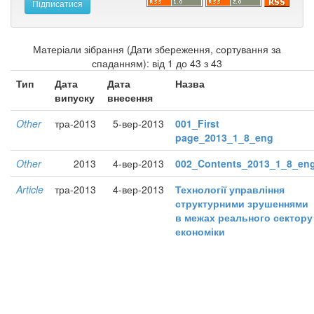
Матеріали зібрання (Дати збереження, сортування за
спаданням): від 1 до 43 з 43
Тип
Дата
Дата
Назва
випуску
внесення
Other
тра-2013
5-вер-2013
001_First
page_2013_1_8_eng
Other
2013
4-вер-2013
002_Contents_2013_1_8_en
Article
тра-2013
4-вер-2013
Технології управління
структурними зрушеннями
в межах реального сектору
економіки