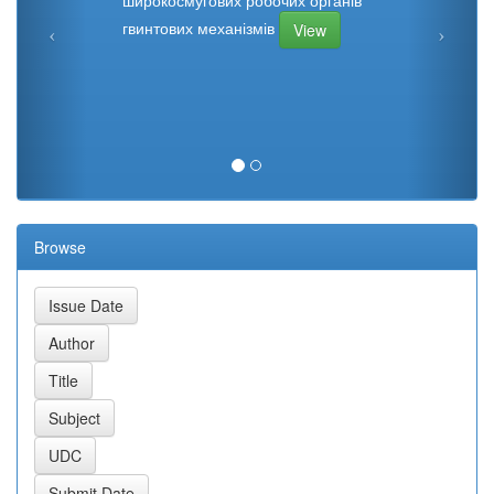
гвинтових механізмів
View
Browse