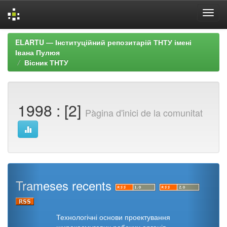
Skip
ELARTU — Інституційний репозитарій ТНТУ імені
navigation
Івана Пулюя
Вісник ТНТУ
1998 : [2]
Pàgina d'inici de la comunitat
Trameses recents
Технологічні основи проектування
широкосмугових робочих органів