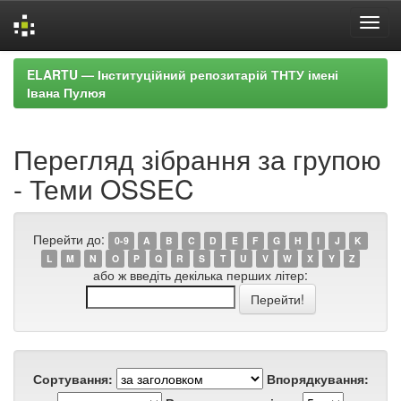
Skip
ELARTU — Інституційний репозитарій ТНТУ імені
navigation
Івана Пулюя
Перегляд зібрання за групою
- Теми OSSEC
Перейти до:
0-9
A
B
C
D
E
F
G
H
I
J
K
L
M
N
O
P
Q
R
S
T
U
V
W
X
Y
Z
або ж введіть декілька перших літер:
Сортування:
Впорядкування: