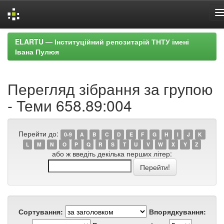
Skip
ELARTU — Інституційний репозитарій ТНТУ імені
navigation
Івана Пулюя
Перегляд зібрання за групою
- Теми 658.89:004
Перейти до:
0-9
A
B
C
D
E
F
G
H
I
J
K
L
M
N
O
P
Q
R
S
T
U
V
W
X
Y
Z
або ж введіть декілька перших літер:
Сортування:
Впорядкування: