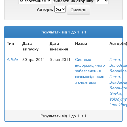
Вивести на сторінку:
Автори:
Результати від 1 до 1 із 1
Тип
Дата
Дата
Назва
Автор(и
випуску
внесення
Article
30-тра-2011
5-лип-2011
Система
Гевко,
інформаційного
Володим
забезпечення
Леонідов
взаємовідносин
Гевко,
з клієнтами
Владими
Леонидо
Gevko,
Volodymy
Leonidov
Результати від 1 до 1 із 1