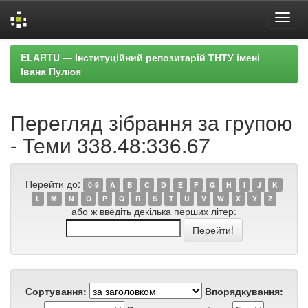
Skip
ELARTU — Інституційний репозитарій ТНТУ імені
navigation
Івана Пулюя
Перегляд зібрання за групою
- Теми 338.48:336.67
Перейти до:
0-9
A
B
C
D
E
F
G
H
I
J
K
L
M
N
O
P
Q
R
S
T
U
V
W
X
Y
Z
або ж введіть декілька перших літер:
Сортування:
Впорядкування: