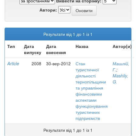
Вивести на сторінку:
Автори:
Результати від 1 до 1 із 1
Тип
Дата
Дата
Назва
Автор(и)
випуску
внесення
Article
2008
30-вер-2012
Стан
Машлій,
туристичної
Г.
;
діяльності
Mashliy,
тернопільщини
G.
та управління
фінансовими
аспектами
функціонування
туристичних
підприємств
Результати від 1 до 1 із 1