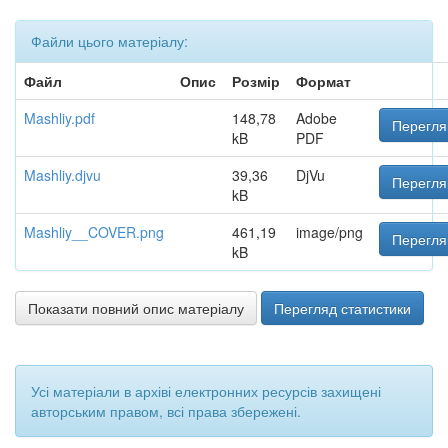
Файли цього матеріалу:
Файл
Опис
Розмір
Формат
Mashliy.pdf
148,78
Adobe
Перегля
kB
PDF
Mashliy.djvu
39,36
DjVu
Перегля
kB
Mashliy__COVER.png
461,19
image/png
Перегля
kB
Показати повний опис матеріалу
Перегляд статистики
Усі матеріали в архіві електронних ресурсів захищені
авторським правом, всі права збережені.