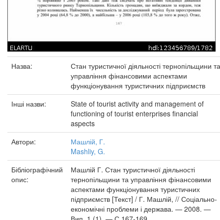
Назва:
Стан туристичної діяльності тернопільщини т
управління фінансовими аспектами
функціонування туристичних підприємств
Інші назви:
State of tourist activity and management of
functioning of tourist enterprises financial
aspects
Автори:
Машлій, Г.
Mashliy, G.
Бібліографічний
Машлій Г. Стан туристичної діяльності
опис:
тернопільщини та управління фінансовими
аспектами функціонування туристичних
підприємств [Текст] / Г. Машлій, // Соціально-
економічні проблеми і держава. — 2008. —
Вип. 1 (1). — С.167-169