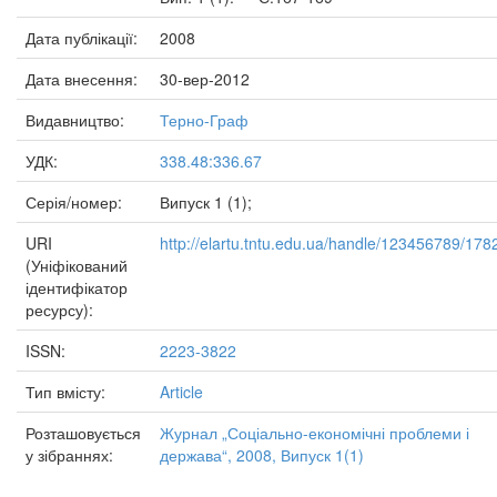
Дата публікації:
2008
Дата внесення:
30-вер-2012
Видавництво:
Терно-Граф
УДК:
338.48:336.67
Серія/номер:
Випуск 1 (1);
URI
http://elartu.tntu.edu.ua/handle/123456789/178
(Уніфікований
ідентифікатор
ресурсу):
ISSN:
2223-3822
Тип вмісту:
Article
Розташовується
Журнал „Соціально-економічні проблеми і
у зібраннях:
держава“, 2008, Випуск 1(1)