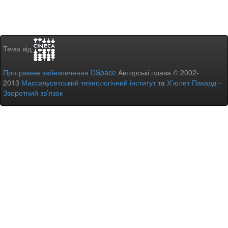
Тема від
Програмне забезпечення DSpace
Авторські права © 2002-
2013
Массачусетський технологічний інститут
та
Х’юлет Пакард
-
Зворотний зв’язок