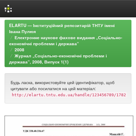
Skip
ELARTU — Інституційний репозитарій ТНТУ імені
navigation
Івана Пулюя
Електронне наукове фахове видання „Соціально-
економічні проблеми і держава“
2008
Журнал „Соціально-економічні проблеми і
держава“, 2008, Випуск 1(1)
Будь ласка, використовуйте цей ідентифікатор, щоб
цитувати або посилатися на цей матеріал:
http://elartu.tntu.edu.ua/handle/123456789/1782