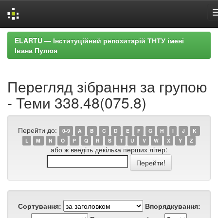
Skip
ELARTU — Інституційний репозитарій ТНТУ імені
navigation
Івана Пулюя
Перегляд зібрання за групою
- Теми 338.48(075.8)
Перейти до:
0-9
A
B
C
D
E
F
G
H
I
J
K
L
M
N
O
P
Q
R
S
T
U
V
W
X
Y
Z
або ж введіть декілька перших літер:
Сортування:
Впорядкування: