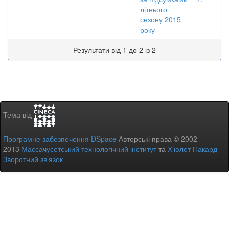
літнього
сезону 2015
року
Результати від 1 до 2 із 2
Тема від
Програмне забезпечення DSpace
Авторські права © 2002-
2013
Массачусетський технологічний інститут
та
Х’юлет Пакард
-
Зворотний зв’язок