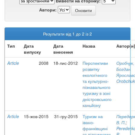
Вивести на сторінку:
Автори:
Результати від 1 до 2 із 2
Тип
Дата
Дата
Назва
Автор(и
випуску
внесення
Article
2008
18-лис-2012
Перспективи
Оробчук,
розвитку
Богдан
екологічного
Ярослав
та культурно-
Orobchuk
пізнавального
туризму в зоні
дністровського
каньйону
Article
15-жов-2015
31-гру-2015
Туризм на
Передерк
івано-
В. П.
;
франківщині
Perederko
за підсумками
P.