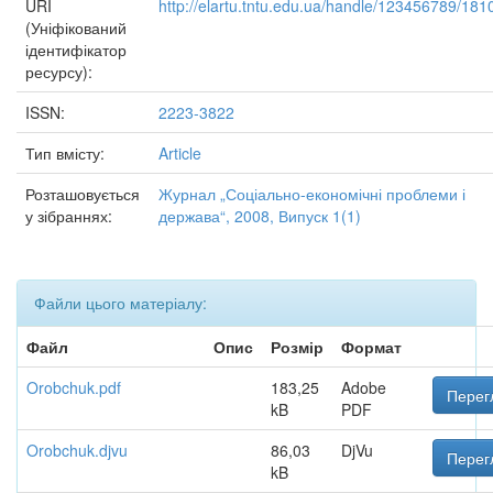
URI
http://elartu.tntu.edu.ua/handle/123456789/181
(Уніфікований
ідентифікатор
ресурсу):
ISSN:
2223-3822
Тип вмісту:
Article
Розташовується
Журнал „Соціально-економічні проблеми і
у зібраннях:
держава“, 2008, Випуск 1(1)
Файли цього матеріалу:
Файл
Опис
Розмір
Формат
Orobchuk.pdf
183,25
Adobe
Перег
kB
PDF
Orobchuk.djvu
86,03
DjVu
Перег
kB