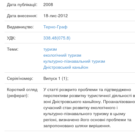
Дата публікації:
2008
Дата внесення:
18-лис-2012
Видавництво:
Терно-Граф
УДК:
338.48(075.8)
Теми:
туризм
екологічний туризм
культурно-пізнавальний туризм
Дністровський каньйон
Серія/номер:
Випуск 1 (1);
Короткий огляд
У статті розкрито проблеми та підтверджено
(реферат):
перспективи розвитку туристичної діяльності в
зоні Дністровського каньйону. Проаналізовано
сучасний стан розвитку екологічного і
культурно-пізнавального туризму в цьому
регіоні, визначено його основні проблеми та
запропоновано шляхи вирішення.