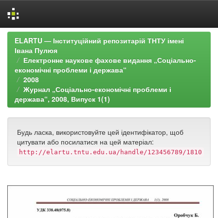
Skip
ELARTU — Інституційний репозитарій ТНТУ імені
navigation
Івана Пулюя
Електронне наукове фахове видання „Соціально-
економічні проблеми і держава“
2008
Журнал „Соціально-економічні проблеми і
держава“, 2008, Випуск 1(1)
Будь ласка, використовуйте цей ідентифікатор, щоб
цитувати або посилатися на цей матеріал:
http://elartu.tntu.edu.ua/handle/123456789/1810