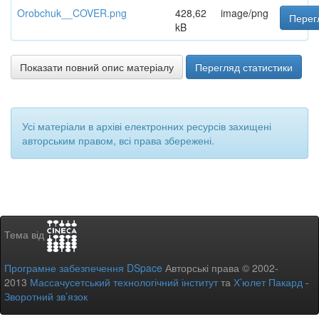
Orobchuk__COVER.png
428,62
image/png
Перег
kB
Показати повний опис матеріалу
Перегляд статистики
Усі матеріали в архіві електронних ресурсів захищені
авторським правом, всі права збережені.
Тема від
Програмне забезпечення DSpace
Авторські права © 2002-
2013
Массачусетський технологічний інститут
та
Х’юлет Пакард
-
Зворотний зв’язок