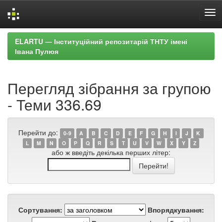
Skip
ELARTU — Інституційний репозитарій ТНТУ імені
navigation
Івана Пулюя
Перегляд зібрання за групою
- Теми 336.69
Перейти до:
0-9
A
B
C
D
E
F
G
H
I
J
K
L
M
N
O
P
Q
R
S
T
U
V
W
X
Y
Z
або ж введіть декілька перших літер:
Сортування:
Впорядкування: