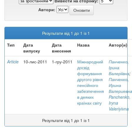
Вивести на сторінку:
Автори:
Результати від 1 до 1 із 1
Тип
Дата
Дата
Назва
Автор(и)
випуску
внесення
Article
10-лис-2011
1-гру-2011
Міжнародний
Панченко,
досвід
Ірина
формування
Валеріївна
;
другого рівня
Панченко,
пенсійного
Ирина
забезпечення
Валериевн
в деяких
Panchenko,
країнах світу
Iryna
Valeriyivna
Результати від 1 до 1 із 1