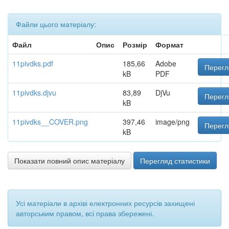
Файли цього матеріалу:
Файл
Опис
Розмір
Формат
11pivdks.pdf
185,66
Adobe
Перегл
kB
PDF
11pivdks.djvu
83,89
DjVu
Перегл
kB
11pivdks__COVER.png
397,46
image/png
Перегл
kB
Показати повний опис матеріалу
Перегляд статистики
Усі матеріали в архіві електронних ресурсів захищені
авторським правом, всі права збережені.