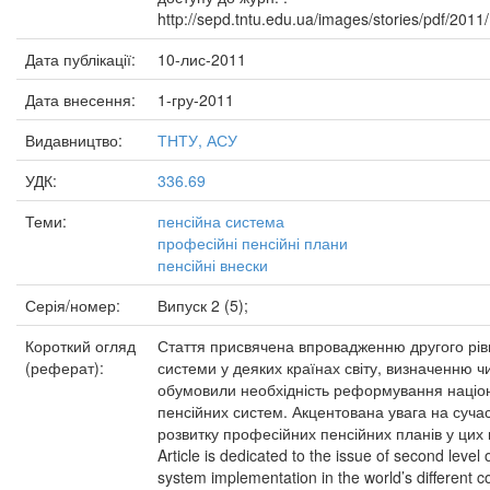
http://sepd.tntu.edu.ua/images/stories/pdf/2011
Дата публікації:
10-лис-2011
Дата внесення:
1-гру-2011
Видавництво:
ТНТУ, АСУ
УДК:
336.69
Теми:
пенсійна система
професійні пенсійні плани
пенсійні внески
Серія/номер:
Випуск 2 (5);
Короткий огляд
Стаття присвячена впровадженню другого рів
(реферат):
системи у деяких країнах світу, визначенню ч
обумовили необхідність реформування націо
пенсійних систем. Акцентована увага на суча
розвитку професійних пенсійних планів у цих 
Article is dedicated to the issue of second level
system implementation in the world’s different c