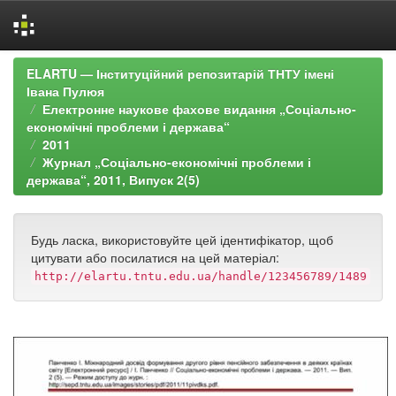
Skip
ELARTU — Інституційний репозитарій ТНТУ імені
navigation
Івана Пулюя
Електронне наукове фахове видання „Соціально-
економічні проблеми і держава“
2011
Журнал „Соціально-економічні проблеми і
держава“, 2011, Випуск 2(5)
Будь ласка, використовуйте цей ідентифікатор, щоб
цитувати або посилатися на цей матеріал:
http://elartu.tntu.edu.ua/handle/123456789/1489