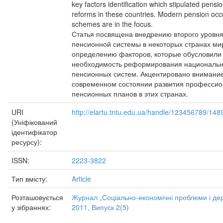
key factors identification which stipulated pens
reforms in these countries. Modern pension occ
schemes are in the focus.
Статья посвящена внедрению второго уровн
пенсионной системы в некоторых странах ми
определению факторов, которые обусловили
необходимость реформирования националь
пенсионных систем. Акцентировано внимани
современном состоянии развития професси
пенсионных планов в этих странах.
URI
http://elartu.tntu.edu.ua/handle/123456789/148
(Уніфікований
ідентифікатор
ресурсу):
ISSN:
2223-3822
Тип вмісту:
Article
Розташовується
Журнал „Соціально-економічні проблеми і де
у зібраннях:
2011, Випуск 2(5)