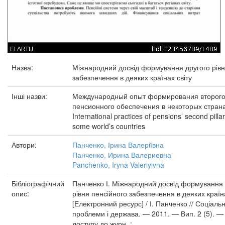
Назва:
Міжнародний досвід формування другого рівн
забезпечення в деяких країнах світу
Інші назви:
Международный опыт формирования второго
пенсионного обеспечения в некоторых стран
International practices of pensions’ second pilla
some world’s countries
Автори:
Панченко, Ірина Валеріївна
Панченко, Ирина Валериевна
Panchenko, Iryna Valeriyivna
Бібліографічний
Панченко І. Міжнародний досвід формування 
опис:
рівня пенсійного забезпечення в деяких країна
[Електронний ресурс] / І. Панченко // Соціаль
проблеми і держава. — 2011. — Вип. 2 (5). 
доступу до журн. :