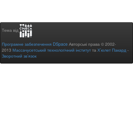
Тема від
Програмне забезпечення DSpace
Авторські права © 2002-
2013
Массачусетський технологічний інститут
та
Х’юлет Пакард
-
Зворотний зв’язок