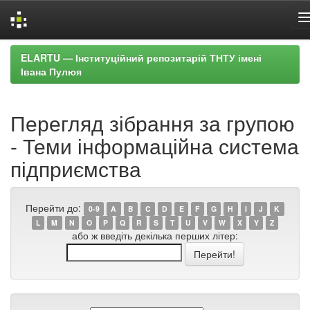
Skip
ELARTU — Інституційний репозитарій ТНТУ імені
navigation
Івана Пулюя
Перегляд зібрання за групою
- Теми інформаційна система
підприємства
Перейти до:
0-9
A
B
C
D
E
F
G
H
I
J
K
L
M
N
O
P
Q
R
S
T
U
V
W
X
Y
Z
або ж введіть декілька перших літер: