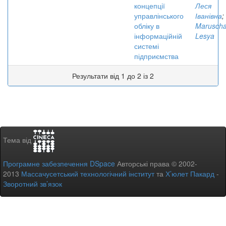
концепції
Леся
управлінського
Іванівна
;
обліку в
Maruscha
інформаційній
Lesya
системі
підприємства
Результати від 1 до 2 із 2
Тема від
Програмне забезпечення DSpace
Авторські права © 2002-
2013
Массачусетський технологічний інститут
та
Х’юлет Пакард
-
Зворотний зв’язок