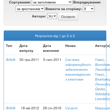
Сортування:
Впорядкування:
Вивести на сторінку:
Автори:
Результати від 1 до 2 із 2
Тип
Дата
Дата
Назва
Автор(и
випуску
внесення
Article
30-тра-2011
5-лип-2011
Система
Гевко,
інформаційного
Володим
забезпечення
Леонідов
взаємовідносин
Гевко,
з клієнтами
Владими
Леонидо
Gevko,
Volodymy
Leonidov
Article
18-кві-2012
28-січ-2016
Сучасні
Марущак